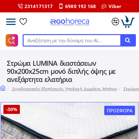
2314171317
6980 192 168
Viber
Αναζήτηση
με
την
Στρώμα LUMINA διαστάσεων
δύναμη
του
90x200x25cm μονό διπλής όψης με
ΑΙ...
ανεξάρτητα ελατήρια
home
Ξενοδοχειακός Εξοπλισμός, Υποδοχή, Δωμάτια, Μπάνιο
Στρώμα
-30%
ΠΡΟΣΦΟΡΆ