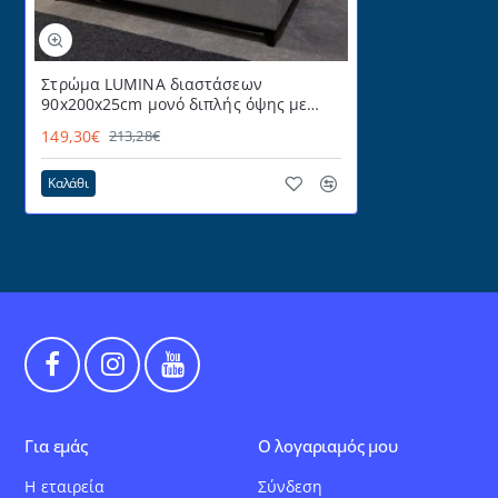
Στρώμα LUMINA διαστάσεων
90x200x25cm μονό διπλής όψης με
ανεξάρτητα ελατήρια
149,30€
213,28€
Καλάθι
Για εμάς
Ο λογαριαμός μου
Η εταιρεία
Σύνδεση