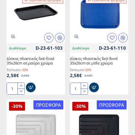
35x26cm
35x26cm
σε
σε
καφέ
κόκκινο
χρώμα
χρώμα
D-23-61-103
D-23-61-110
Διαθέσιμο
Διαθέσιμο
Δίσκος πλαστικός fast-food
Δίσκος πλαστικός fast-food
35x26cm σε μαύρο χρώμα
35x26cm σε μπλε χρώμα
Έκπτωση
-30%
Έκπτωση
-30%
2,58€
2,58€
3,68€
3,68€
Δίσκος
Δίσκος
πλαστικός
πλαστικός
fast-
fast-
ΠΡΟΣΦΟΡΆ
ΠΡΟΣΦΟΡΆ
-30%
-30%
food
food
35x26cm
35x26cm
σε
σε
μαύρο
μπλε
χρώμα
χρώμα