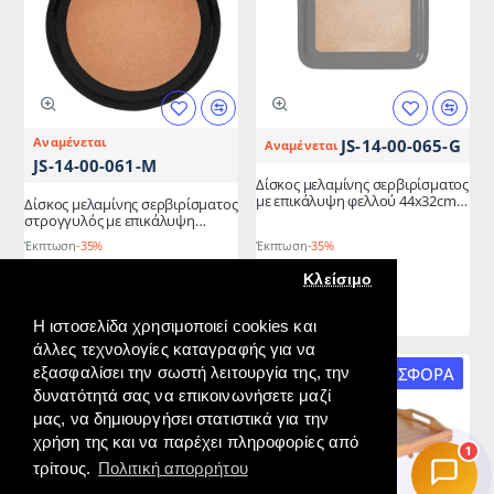
405mm
φελλού
COLORATO
Φ33cm
γκρι
Αναμένεται
JS-14-00-065-G
Αναμένεται
JS-14-00-061-M
Δίσκος μελαμίνης σερβιρίσματος
με επικάλυψη φελλού 44x32cm
Δίσκος μελαμίνης σερβιρίσματος
γκρι
στρογγυλός με επικάλυψη
φελλού Φ33cm μαύρο
Έκπτωση
-35%
Έκπτωση
-35%
11,36€
12,22€
17,48€
18,80€
Κλείσιμο
Δίσκος
Δίσκος
Η ιστοσελίδα χρησιμοποιεί cookies και
μελαμίνης
μελαμίνης
άλλες τεχνολογίες καταγραφής για να
σερβιρίσματος
σερβιρίσματος
ΠΡΟΣΦΟΡΆ
ΠΡΟΣΦΟΡΆ
εξασφαλίσει την σωστή λειτουργία της, την
-20%
-20%
στρογγυλός
με
δυνατότητά σας να επικοινωνήσετε μαζί
Εξαντλείται γρήγορα
με
επικάλυψη
μας, να δημιουργήσει στατιστικά για την
επικάλυψη
φελλού
χρήση της και να παρέχει πληροφορίες από
1
φελλού
44x32cm
τρίτους.
Πολιτική απορρήτου
Φ33cm
γκρι