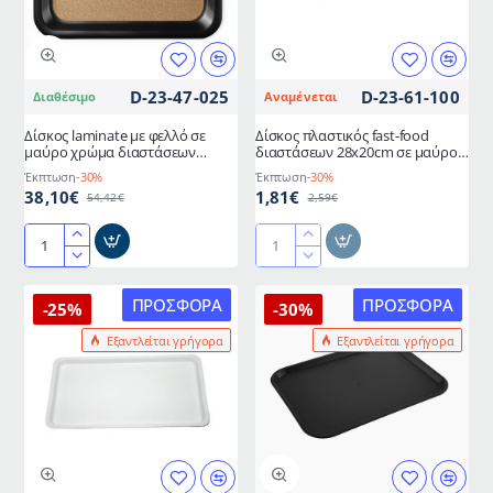
80hcm
D-23-47-025
D-23-61-100
Διαθέσιμο
Αναμένεται
Δίσκος laminate με φελλό σε
Δίσκος πλαστικός fast-food
μαύρο χρώμα διαστάσεων
διαστάσεων 28x20cm σε μαύρο
75x48cm
χρώμα
Έκπτωση
-30%
Έκπτωση
-30%
38,10€
1,81€
54,42€
2,59€
Δίσκος
Δίσκος
laminate
πλαστικός
με
fast-
ΠΡΟΣΦΟΡΆ
ΠΡΟΣΦΟΡΆ
-25%
-30%
φελλό
food
Εξαντλείται γρήγορα
Εξαντλείται γρήγορα
σε
διαστάσεων
μαύρο
28x20cm
χρώμα
σε
διαστάσεων
μαύρο
75x48cm
χρώμα