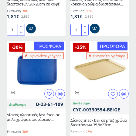
διαστάσεων 28x20cm σε καφέ
κόκκινο χρώμα διαστάσεων
χρώμα
28x20cm
Έκπτωση
-30%
Έκπτωση
-30%
1,81€
1,81€
2,59€
2,59€
Δίσκος
Δίσκος
πλαστικός
πλαστικός
fast-
fast-
ΠΡΟΣΦΟΡΆ
ΠΡΟΣΦΟΡΆ
-30%
-25%
food
food
Εξαντλείται γρήγορα
Εξαντλείται γρήγορα
διαστάσεων
σε
28x20cm
κόκκινο
σε
χρώμα
καφέ
διαστάσεων
χρώμα
28x20cm
Διαθέσιμο
D-23-61-109
Διαθέσιμο
CYC-00330554-BEIGE
Δίσκος πλαστικός fast-food σε
μπλε χρώμα διαστάσεων
Δίσκος snack bar σε μπεζ χρώμα
28x20cm
διαστάσεων 35,8x27cm
Έκπτωση
-30%
Έκπτωση
-25%