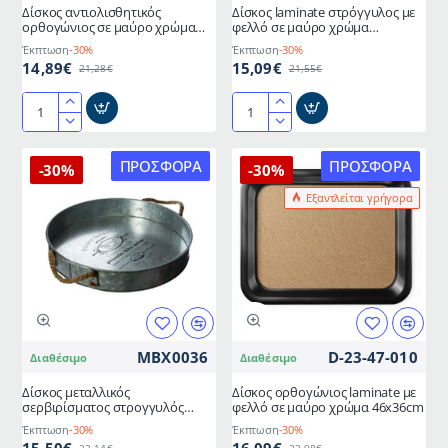
Δίσκος αντιολισθητικός
Δίσκος laminate στρόγγυλος με
ορθογώνιος σε μαύρο χρώμα
φελλό σε μαύρο χρώμα
διαστάσεων 45x65cm
διαμέτρου 38cm
Έκπτωση
-30%
Έκπτωση
-30%
14,89€
15,09€
21,28€
21,55€
Δίσκος
Δίσκος
αντιολισθητικός
laminate
ορθογώνιος
στρόγγυλος
ΠΡΟΣΦΟΡΆ
ΠΡΟΣΦΟΡΆ
-30%
-30%
σε
με
Εξαντλείται γρήγορα
μαύρο
φελλό
χρώμα
σε
διαστάσεων
μαύρο
45x65cm
χρώμα
διαμέτρου
38cm
MBX0036
D-23-47-010
Διαθέσιμο
Διαθέσιμο
Δίσκος μεταλλικός
Δίσκος ορθογώνιος laminate με
σερβιρίσματος στρογγυλός
φελλό σε μαύρο χρώμα 46x36cm
διαμέτρου φ35cm
Έκπτωση
-30%
Έκπτωση
-30%