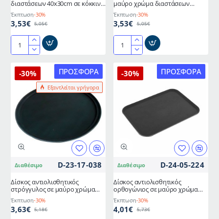
διαστάσεων 40x30cm σε κόκκινο
μαύρο χρώμα διαστάσεων
χρώμα
40x30cm
Έκπτωση
-30%
Έκπτωση
-30%
3,53€
3,53€
5,05€
5,05€
Δίσκος
Δίσκος
πλαστικός
πλαστικός
fast-
fast-
ΠΡΟΣΦΟΡΆ
ΠΡΟΣΦΟΡΆ
-30%
-30%
food
food
Εξαντλείται γρήγορα
διαστάσεων
σε
40x30cm
μαύρο
σε
χρώμα
κόκκινο
διαστάσεων
χρώμα
40x30cm
D-23-17-038
D-24-05-224
Διαθέσιμο
Διαθέσιμο
Δίσκος αντιολισθητικός
Δίσκος αντιολισθητικός
στρόγγυλος σε μαύρο χρώμα
ορθογώνιος σε μαύρο χρώμα
διαμέτρου 35.5cm
διαστάσεων 25,5x35.6cm
Έκπτωση
-30%
Έκπτωση
-30%
3,63€
4,01€
5,18€
5,73€