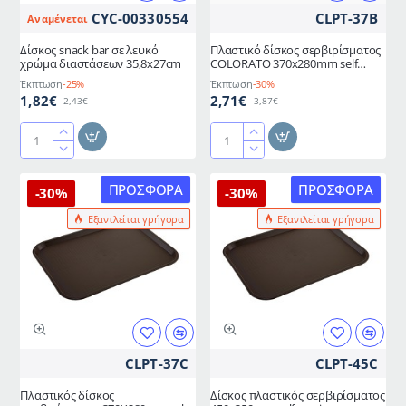
CYC-00330554
CLPT-37B
Αναμένεται
Δίσκος snack bar σε λευκό
Πλαστικό δίσκος σερβιρίσματος
χρώμα διαστάσεων 35,8x27cm
COLORATO 370x280mm self
service σε μαύρο χρώμα
Έκπτωση
-25%
Έκπτωση
-30%
1,82€
2,71€
2,43€
3,87€
Δίσκος
Πλαστικό
snack
δίσκος
bar
σερβιρίσματος
ΠΡΟΣΦΟΡΆ
ΠΡΟΣΦΟΡΆ
-30%
-30%
σε
COLORATO
Εξαντλείται γρήγορα
Εξαντλείται γρήγορα
λευκό
370x280mm
χρώμα
self
διαστάσεων
service
35,8x27cm
σε
μαύρο
χρώμα
CLPT-37C
CLPT-45C
Πλαστικός δίσκος
Δίσκος πλαστικός σερβιρίσματος