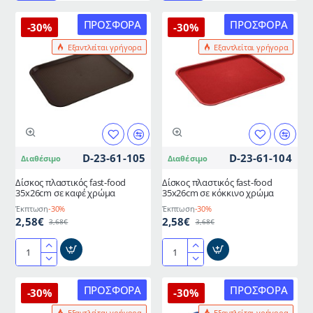
δίσκος
δίσκος
ζαχαροπλαστικής
σερβιρίσματος
ΠΡΟΣΦΟΡΆ
ΠΡΟΣΦΟΡΆ
-30%
-30%
από
από
Εξαντλείται γρήγορα
Εξαντλείται γρήγορα
πλαστικό
πλαστικό
σε
σε
μαύρο
λευκό
χρώμα
χρώμα
διαστάσεων
διαστάσεων
43x28cm
43x28cm
D-23-61-105
D-23-61-104
Διαθέσιμο
Διαθέσιμο
Δίσκος πλαστικός fast-food
Δίσκος πλαστικός fast-food
35x26cm σε καφέ χρώμα
35x26cm σε κόκκινο χρώμα
Έκπτωση
-30%
Έκπτωση
-30%
2,58€
2,58€
3,68€
3,68€
Δίσκος
Δίσκος
πλαστικός
πλαστικός
fast-
fast-
ΠΡΟΣΦΟΡΆ
ΠΡΟΣΦΟΡΆ
-30%
-30%
food
food
Εξαντλείται γρήγορα
Εξαντλείται γρήγορα