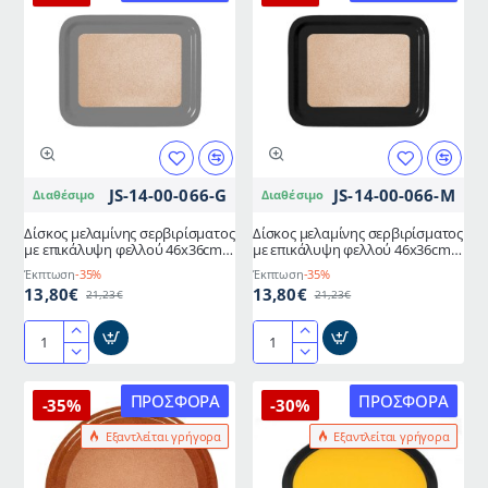
στρόγγυλος
με
με
επικάλυψη
αντιολισθητική
φελλού
επιφάνεια
44x32cm
Ø43,5x3,5hcm
καφέ
JS-14-00-066-G
JS-14-00-066-M
Διαθέσιμο
Διαθέσιμο
Δίσκος μελαμίνης σερβιρίσματος
Δίσκος μελαμίνης σερβιρίσματος
με επικάλυψη φελλού 46x36cm
με επικάλυψη φελλού 46x36cm
γκρι
μαύρος
Έκπτωση
-35%
Έκπτωση
-35%
13,80€
13,80€
21,23€
21,23€
Δίσκος
Δίσκος
μελαμίνης
μελαμίνης
σερβιρίσματος
σερβιρίσματος
ΠΡΟΣΦΟΡΆ
ΠΡΟΣΦΟΡΆ
-35%
-30%
με
με
Εξαντλείται γρήγορα
Εξαντλείται γρήγορα
επικάλυψη
επικάλυψη
φελλού
φελλού
46x36cm
46x36cm