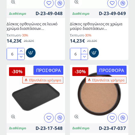
D-23-49-048
D-23-49-049
Διαθέσιμο
Διαθέσιμο
Δίσκος ορθογώνιος σε λευκό
Δίσκος ορθογώνιος σε χρώμα
χρώμα διαστάσεων
μαύρο διαστάσεων
50x36x1,2hcm σε συσκευασία 6
50x36x1,2hcm σε συσκευασία 6
Έκπτωση
-30%
Έκπτωση
-30%
τεμαχίων
τεμαχίων
14,23€
14,23€
20,32€
20,32€
Δίσκος
Δίσκος
ορθογώνιος
ορθογώνιος
σε
σε
ΠΡΟΣΦΟΡΆ
ΠΡΟΣΦΟΡΆ
-30%
-30%
λευκό
χρώμα
Εξαντλείται γρήγορα
Εξαντλείται γρήγορα
χρώμα
μαύρο
διαστάσεων
διαστάσεων
50x36x1,2hcm
50x36x1,2hcm
σε
σε
συσκευασία
συσκευασία
6
6
τεμαχίων
τεμαχίων
D-23-17-548
D-23-47-037
Διαθέσιμο
Διαθέσιμο