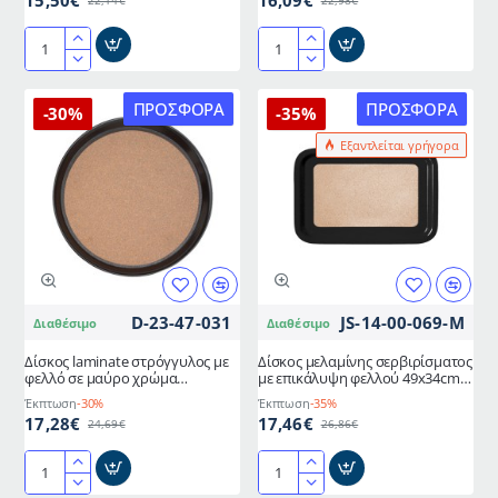
15,50€
16,09€
22,14€
22,98€
Δίσκος
Δίσκος
μεταλλικός
ορθογώνιος
σερβιρίσματος
laminate
ΠΡΟΣΦΟΡΆ
ΠΡΟΣΦΟΡΆ
-30%
-35%
στρογγυλός
με
Εξαντλείται γρήγορα
διαμέτρου
φελλό
φ35cm
σε
μαύρο
χρώμα
46x36cm
D-23-47-031
JS-14-00-069-M
Διαθέσιμο
Διαθέσιμο
Δίσκος laminate στρόγγυλος με
Δίσκος μελαμίνης σερβιρίσματος
φελλό σε μαύρο χρώμα
με επικάλυψη φελλού 49x34cm
διαμέτρου 43cm
μαύρος
Έκπτωση
-30%
Έκπτωση
-35%
17,28€
17,46€
24,69€
26,86€
Δίσκος
Δίσκος