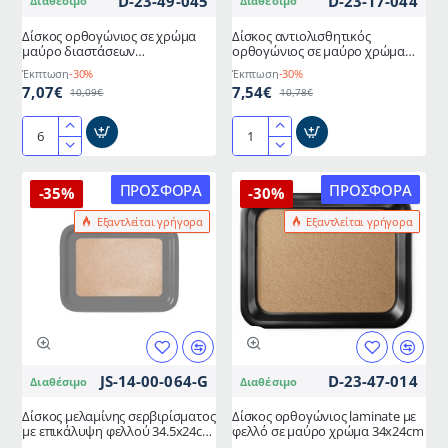
D-23-49-045
D-23-17-044
Διαθέσιμο
Διαθέσιμο
Δίσκος ορθογώνιος σε χρώμα
Δίσκος αντιολισθητικός
μαύρο διαστάσεων
ορθογώνιος σε μαύρο χρώμα
35x24x1,2hcm σε συσκευασία 6
διαστάσεων 38x51cm
Έκπτωση
-30%
Έκπτωση
-30%
τεμαχίων
7,07€
7,54€
10,09€
10,78€
Δίσκος
Δίσκος
ορθογώνιος
αντιολισθητικός
σε
ορθογώνιος
ΠΡΟΣΦΟΡΆ
ΠΡΟΣΦΟΡΆ
-35%
-30%
χρώμα
σε
Εξαντλείται γρήγορα
Εξαντλείται γρήγορα
μαύρο
μαύρο
διαστάσεων
χρώμα
35x24x1,2hcm
διαστάσεων
σε
38x51cm
συσκευασία
6
τεμαχίων
JS-14-00-064-G
D-23-47-014
Διαθέσιμο
Διαθέσιμο
Δίσκος μελαμίνης σερβιρίσματος
Δίσκος ορθογώνιος laminate με
με επικάλυψη φελλού 34.5x24cm
φελλό σε μαύρο χρώμα 34x24cm
γκρι