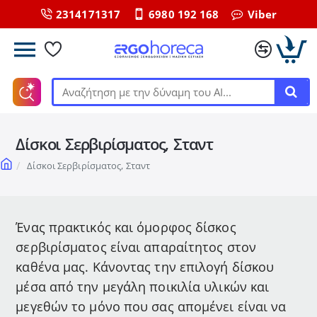
2314171317
6980 192 168
Viber
Αναζήτηση
με
την
Δίσκοι Σερβιρίσματος, Σταντ
δύναμη
του
home
Δίσκοι Σερβιρίσματος, Σταντ
ΑΙ...
Ένας πρακτικός και όμορφος δίσκος
σερβιρίσματος είναι απαραίτητος στον
καθένα μας. Κάνοντας την επιλογή δίσκου
μέσα από την μεγάλη ποικιλία υλικών και
μεγεθών το μόνο που σας απομένει είναι να