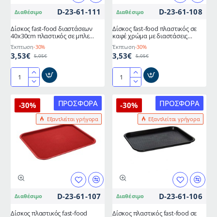
D-23-61-111
D-23-61-108
Διαθέσιμο
Διαθέσιμο
Δίσκος fast-food διαστάσεων
Δίσκος fast-food πλαστικός σε
40x30cm πλαστικός σε μπλε
καφέ χρώμα με διαστάσεις
χρώμα
40x30cm
Έκπτωση
-30%
Έκπτωση
-30%
3,53€
3,53€
5,05€
5,05€
Δίσκος
Δίσκος
fast-
fast-
food
food
ΠΡΟΣΦΟΡΆ
ΠΡΟΣΦΟΡΆ
-30%
-30%
διαστάσεων
πλαστικός
Εξαντλείται γρήγορα
Εξαντλείται γρήγορα
40x30cm
σε
πλαστικός
καφέ
σε
χρώμα
μπλε
με
χρώμα
διαστάσεις
40x30cm
D-23-61-107
D-23-61-106
Διαθέσιμο
Διαθέσιμο
Δίσκος πλαστικός fast-food
Δίσκος πλαστικός fast-food σε