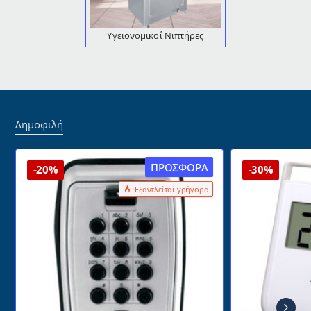
Υγειονομικοί Νιπτήρες
Δημοφιλή
ΠΡΟΣΦΟΡΆ
-20%
-30%
Εξαντλείται γρήγορα