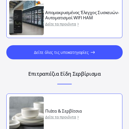
Απομακρυσμένος ΄Έλεγχος Συσκευών-
Αυτοματισμοί WIFI HAM
Δείτε τα προιόντα
Δείτε όλες τις υποκατηγορίες
Επιτραπέζια Είδη Σερβίρισμα
Πιάτα & Σερβίτσια
Δείτε τα προιόντα