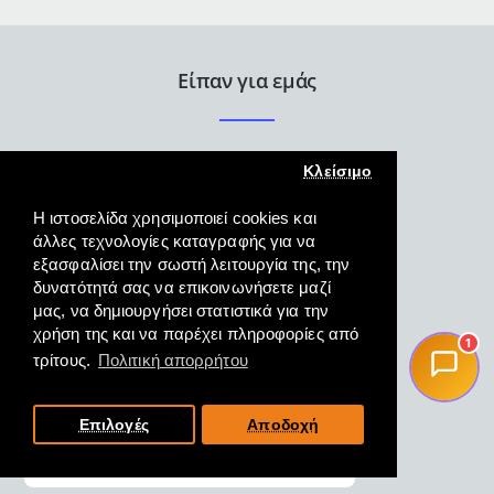
in
Italy
ACCADEMIA
MUGNANO
Είπαν για εμάς
Κλείσιμο
Η ιστοσελίδα χρησιμοποιεί cookies και
άλλες τεχνολογίες καταγραφής για να
εξασφαλίσει την σωστή λειτουργία της, την
Άψογη εξυπηρέτηση γρήγορη
δυνατότητά σας να επικοινωνήσετε μαζί
και κατατοπιστική και η
μας, να δημιουργήσει στατιστικά για την
παραλαβή του προϊόντος
χρήση της και να παρέχει πληροφορίες από
1
άμεση.
τρίτους.
Πολιτική απορρήτου
ΜΑΓΓΟΣ, ΦΛΩΡΙΝΑ,
19/10/2022
Επιλογές
Αποδοχή