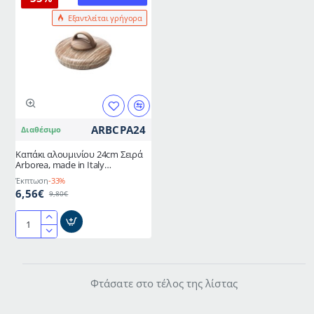
Εξαντλείται γρήγορα
ARBCPA24
Διαθέσιμο
Καπάκι αλουμινίου 24cm Σειρά
Arborea, made in Italy
ACCADEMIA MUGNANO
Έκπτωση
-33%
6,56€
9,80€
Καπάκι
αλουμινίου
24cm
Σειρά
Φτάσατε στο τέλος της λίστας
Arborea,
made