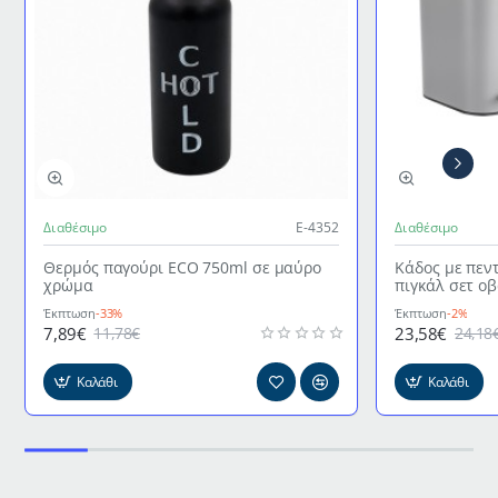
Διαθέσιμο
Ε-4352
Διαθέσιμο
Θερμός παγούρι ECO 750ml σε μαύρο
Κάδος με πεν
χρώμα
πιγκάλ σετ ο
γκρι χρώμα
Έκπτωση
-33%
Έκπτωση
-2%
7,89€
23,58€
11,78€
24,18
Καλάθι
Καλάθι