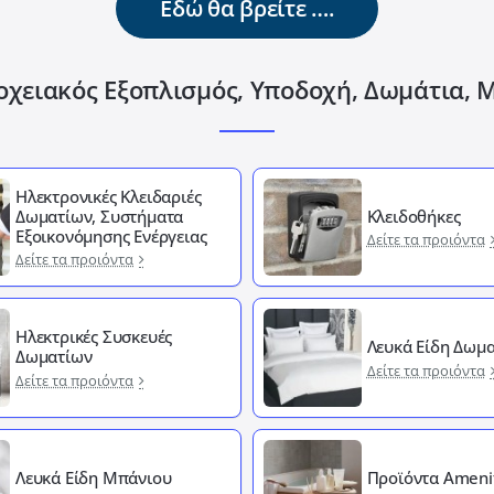
Εδώ θα βρείτε ….
οχειακός Εξοπλισμός, Υποδοχή, Δωμάτια, 
Ηλεκτρονικές Κλειδαριές
Δωματίων, Συστήματα
Κλειδοθήκες
Εξοικονόμησης Ενέργειας
Δείτε τα προιόντα
Δείτε τα προιόντα
Ηλεκτρικές Συσκευές
Λευκά Είδη Δωμα
Δωματίων
Δείτε τα προιόντα
Δείτε τα προιόντα
Λευκά Είδη Μπάνιου
Προϊόντα Ameni