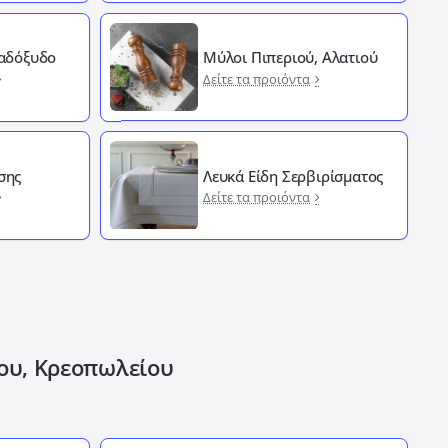
Λαδόξυδο
Μύλοι Πιπεριού, Αλατιού
Δείτε τα προιόντα
σης
Λευκά Είδη Σερβιρίσματος
Δείτε τα προιόντα
ίου, Κρεοπωλείου