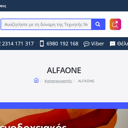
εις
Αναζητήστε
με
τη
2314 171 317
6980 192 168
Viber
Θέλε
δύναμη
της
Τεχνητής
Νοημοσύνης
...
ALFAONE
home
Κατασκευαστής
ALFAONE