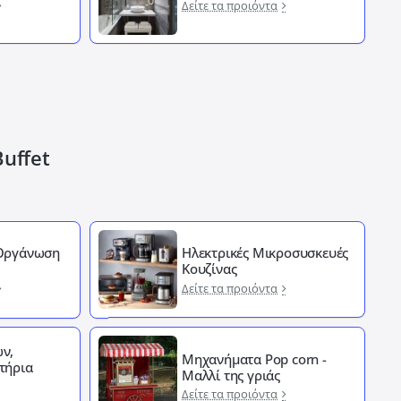
Δείτε τα προιόντα
Buffet
 Οργάνωση
Ηλεκτρικές Μικροσυσκευές
Κουζίνας
Δείτε τα προιόντα
ν,
Μηχανήματα Pop corn -
τήρια
Μαλλί της γριάς
Δείτε τα προιόντα