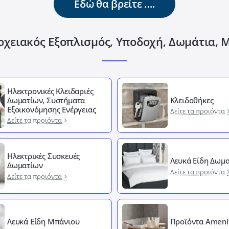
Εδώ θα βρείτε ….
οχειακός Εξοπλισμός, Υποδοχή, Δωμάτια, 
Ηλεκτρονικές Κλειδαριές
Δωματίων, Συστήματα
Κλειδοθήκες
Εξοικονόμησης Ενέργειας
Δείτε τα προιόντα
Δείτε τα προιόντα
Ηλεκτρικές Συσκευές
Λευκά Είδη Δωμα
Δωματίων
Δείτε τα προιόντα
Δείτε τα προιόντα
Λευκά Είδη Μπάνιου
Προϊόντα Ameni