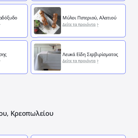
Λαδόξυδο
Μύλοι Πιπεριού, Αλατιού
Δείτε τα προιόντα
σης
Λευκά Είδη Σερβιρίσματος
Δείτε τα προιόντα
ίου, Κρεοπωλείου