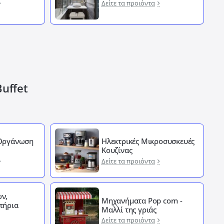
Δείτε τα προιόντα
Buffet
 Οργάνωση
Ηλεκτρικές Μικροσυσκευές
Κουζίνας
Δείτε τα προιόντα
ν,
Μηχανήματα Pop corn -
τήρια
Μαλλί της γριάς
Δείτε τα προιόντα