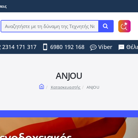
εις
Αναζητήστε
με
τη
2314 171 317
6980 192 168
Viber
Θέλε
δύναμη
της
Τεχνητής
Νοημοσύνης
...
ANJOU
home
Κατασκευαστής
ANJOU