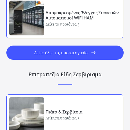
Απομακρυσμένος ΄Έλεγχος Συσκευών-
Αυτοματισμοί WIFI HAM
Δείτε τα προιόντα
Δείτε όλες τις υποκατηγορίες
Επιτραπέζια Είδη Σερβίρισμα
Πιάτα & Σερβίτσια
Δείτε τα προιόντα