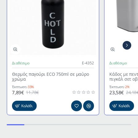
Διαθέσιμο
Ε-4352
Διαθέσιμο
Θερμός παγούρι ECO 750ml σε μαύρο
Κάδος με πεν
χρώμα
πιγκάλ σετ ο
γκρι χρώμα
Έκπτωση
-33%
Έκπτωση
-2%
7,89€
23,58€
11,78€
24,18
Καλάθι
Καλάθι