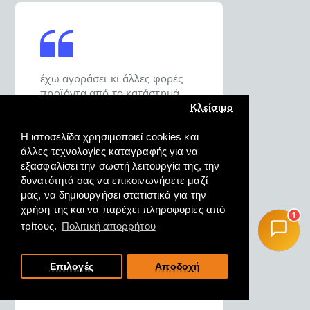
έχω αγοράσει κι άλλες φορές
προϊόντα από το κατάστημά
σας και είμαι σε θέση να σας πω
Κλείσιμο
ότι σας εμπιστεύομαι για τις
αγορές μου.
Η ιστοσελίδα χρησιμοποιεί cookies και
άλλες τεχνολογίες καταγραφής για να
εξασφαλίσει την σωστή λειτουργία της, την
ΔΗΜΗΤΡΙΟΣ, ΚΑΡΑΒΟΜΥΛΟΣ
δυνατότητά σας να επικοινωνήσετε μαζί
Ν. ΦΘΙΩΤΗΔΟΣ, 18/10/2022
μας, να δημιουργήσει στατιστικά για την
χρήση της και να παρέχει πληροφορίες από
1
τρίτους.
Πολιτική απορρήτου
Επιλογές
Αποδοχή