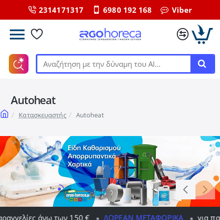
2314171317
6980 192 168
Viber
Αναζήτηση
με
την
Autoheat
δύναμη
του
home
Κατασκευαστής
Autoheat
ΑΙ...
150 €
ΔΩΡΕΆΝ ΜΕΤΑΦΟΡΙΚΆ
για παραγγελίες άνω των 