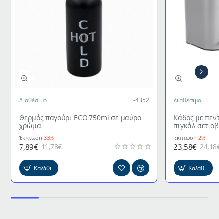
Διαθέσιμο
Ε-4352
Διαθέσιμο
Θερμός παγούρι ECO 750ml σε μαύρο
Κάδος με πεν
χρώμα
πιγκάλ σετ ο
γκρι χρώμα
Έκπτωση
-33%
Έκπτωση
-2%
7,89€
23,58€
11,78€
24,18
Καλάθι
Καλάθι