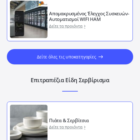
Απομακρυσμένος ΄Έλεγχος Συσκευών-
Αυτοματισμοί WIFI HAM
Δείτε τα προιόντα
Δείτε όλες τις υποκατηγορίες
Επιτραπέζια Είδη Σερβίρισμα
Πιάτα & Σερβίτσια
Δείτε τα προιόντα