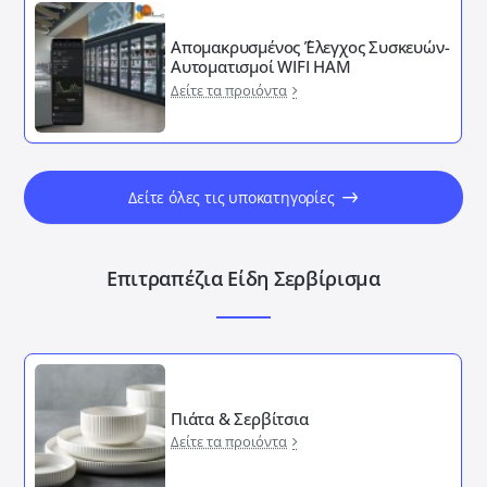
Απομακρυσμένος ΄Έλεγχος Συσκευών-
Αυτοματισμοί WIFI HAM
Δείτε τα προιόντα
Δείτε όλες τις υποκατηγορίες
Επιτραπέζια Είδη Σερβίρισμα
Πιάτα & Σερβίτσια
Δείτε τα προιόντα