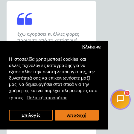
έχω αγοράσει κι άλλες φορές
προϊόντα από το κατάστημά
σας και είμαι σε θέση να σας πω
Κλείσιμο
ότι σας εμπιστεύομαι για τις
αγορές μου.
Η ιστοσελίδα χρησιμοποιεί cookies και
άλλες τεχνολογίες καταγραφής για να
εξασφαλίσει την σωστή λειτουργία της, την
ΔΗΜΗΤΡΙΟΣ, ΚΑΡΑΒΟΜΥΛΟΣ
δυνατότητά σας να επικοινωνήσετε μαζί
Ν. ΦΘΙΩΤΗΔΟΣ, 18/10/2022
μας, να δημιουργήσει στατιστικά για την
χρήση της και να παρέχει πληροφορίες από
1
τρίτους.
Πολιτική απορρήτου
Επιλογές
Αποδοχή