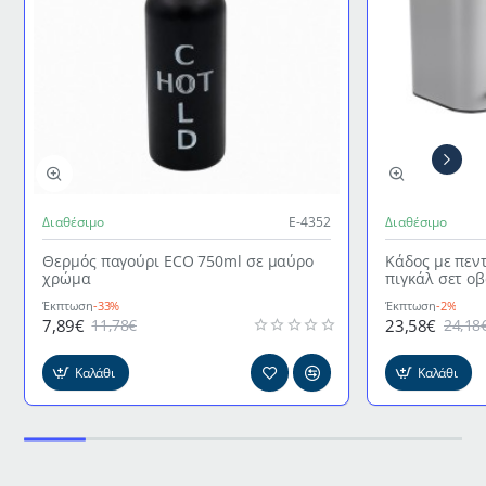
Διαθέσιμο
Ε-4352
Διαθέσιμο
Θερμός παγούρι ECO 750ml σε μαύρο
Κάδος με πεν
χρώμα
πιγκάλ σετ ο
γκρι χρώμα
Έκπτωση
-33%
Έκπτωση
-2%
7,89€
23,58€
11,78€
24,18
Καλάθι
Καλάθι