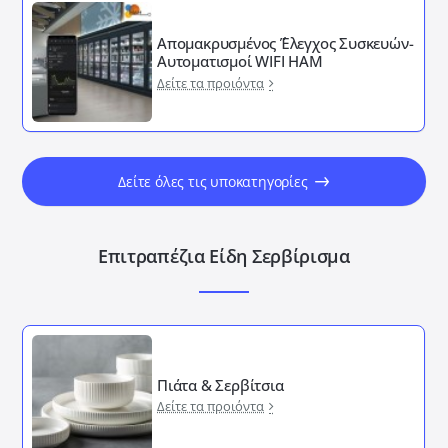
Απομακρυσμένος ΄Έλεγχος Συσκευών-
Αυτοματισμοί WIFI HAM
Δείτε τα προιόντα
Δείτε όλες τις υποκατηγορίες
Επιτραπέζια Είδη Σερβίρισμα
Πιάτα & Σερβίτσια
Δείτε τα προιόντα