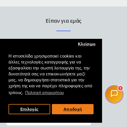
θέσεων
30x42x6.4cm
γκρι
Curver
Είπαν για εμάς
Κλείσιμο
Η ιστοσελίδα χρησιμοποιεί cookies και
άλλες τεχνολογίες καταγραφής για να
εξασφαλίσει την σωστή λειτουργία της, την
Άψογη εξυπηρέτηση γρήγορη
δυνατότητά σας να επικοινωνήσετε μαζί
και κατατοπιστική και η
μας, να δημιουργήσει στατιστικά για την
παραλαβή του προϊόντος
χρήση της και να παρέχει πληροφορίες από
1
άμεση.
τρίτους.
Πολιτική απορρήτου
ΜΑΓΓΟΣ, ΦΛΩΡΙΝΑ,
19/10/2022
Επιλογές
Αποδοχή