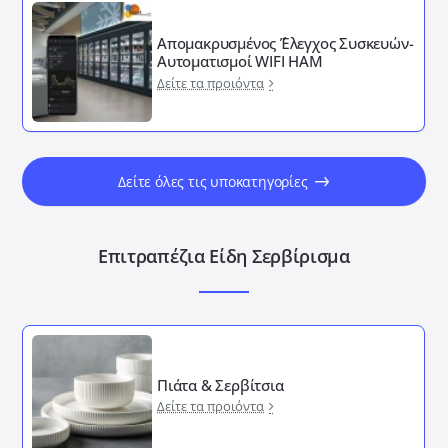
Απομακρυσμένος ΄Έλεγχος Συσκευών-
Αυτοματισμοί WIFI HAM
Δείτε τα προιόντα
Δείτε όλες τις υποκατηγορίες
Επιτραπέζια Είδη Σερβίρισμα
Πιάτα & Σερβίτσια
Δείτε τα προιόντα