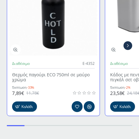
Διαθέσιμο
Ε-4352
Διαθέσιμο
Θερμός παγούρι ECO 750ml σε μαύρο
Κάδος με πεν
χρώμα
πιγκάλ σετ ο
γκρι χρώμα
Έκπτωση
-33%
Έκπτωση
-2%
7,89€
23,58€
11,78€
24,18
Καλάθι
Καλάθι