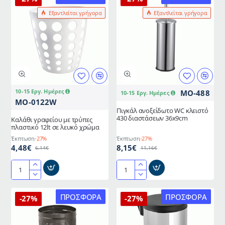
Εξαντλείται γρήγορα
Εξαντλείται γρήγορα
10-15 Εργ. Ημέρες
MO-488
10-15 Εργ. Ημέρες
MO-0122W
Πιγκάλ ανοξείδωτο WC κλειστό
430 διαστάσεων 36x9cm
Καλάθι γραφείου με τρύπες
πλαστικό 12lt σε λευκό χρώμα
Έκπτωση
-27%
Έκπτωση
-27%
4,48€
8,15€
6,14€
11,16€
Καλάθι
Πιγκάλ
γραφείου
ανοξείδωτο
με
WC
ΠΡΟΣΦΟΡΆ
ΠΡΟΣΦΟΡΆ
-27%
-27%
τρύπες
κλειστό
πλαστικό
430
12lt
διαστάσεων