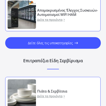
Απομακρυσμένος ΄Έλεγχος Συσκευών-
Αυτοματισμοί WIFI HAM
Δείτε τα προιόντα
Δείτε όλες τις υποκατηγορίες
Επιτραπέζια Είδη Σερβίρισμα
Πιάτα & Σερβίτσια
Δείτε τα προιόντα