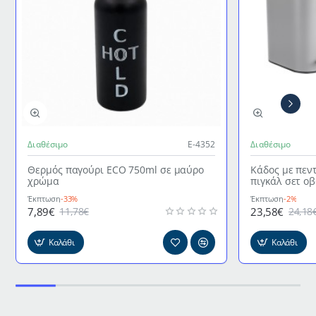
Διαθέσιμο
Ε-4352
Διαθέσιμο
Θερμός παγούρι ECO 750ml σε μαύρο
Κάδος με πεν
χρώμα
πιγκάλ σετ ο
γκρι χρώμα
Έκπτωση
-33%
Έκπτωση
-2%
7,89€
23,58€
11,78€
24,18
Καλάθι
Καλάθι