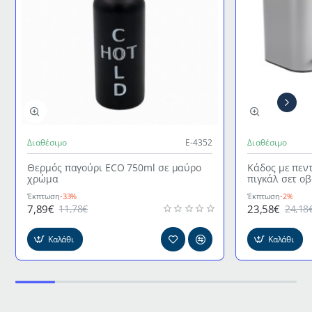
Διαθέσιμο
Ε-4352
Διαθέσιμο
Θερμός παγούρι ECO 750ml σε μαύρο
Κάδος με πεν
χρώμα
πιγκάλ σετ ο
γκρι χρώμα
Έκπτωση
-33%
Έκπτωση
-2%
7,89€
23,58€
11,78€
24,18
Καλάθι
Καλάθι