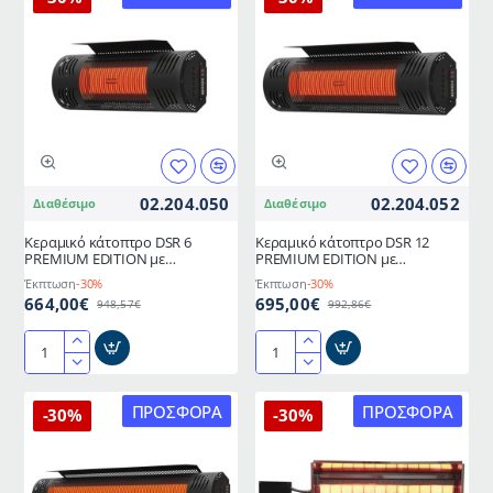
02.204.050
02.204.052
Διαθέσιμο
Διαθέσιμο
Κεραμικό κάτοπτρο DSR 6
Κεραμικό κάτοπτρο DSR 12
PREMIUM EDITION με
PREMIUM EDITION με
δυνατότητα σύνδεσης αερίου
δυνατότητα σύνδεσης αερίου
Έκπτωση
-30%
Έκπτωση
-30%
για χώρους έως 20m²
για χώρους έως 40m²
664,00€
695,00€
948,57€
992,86€
Κεραμικό
Κεραμικό
κάτοπτρο
κάτοπτρο
DSR
DSR
ΠΡΟΣΦΟΡΆ
ΠΡΟΣΦΟΡΆ
-30%
-30%
6
12
PREMIUM
PREMIUM
EDITION
EDITION