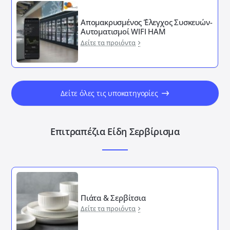
Απομακρυσμένος ΄Έλεγχος Συσκευών-
Αυτοματισμοί WIFI HAM
Δείτε τα προιόντα
Δείτε όλες τις υποκατηγορίες
Επιτραπέζια Είδη Σερβίρισμα
Πιάτα & Σερβίτσια
Δείτε τα προιόντα