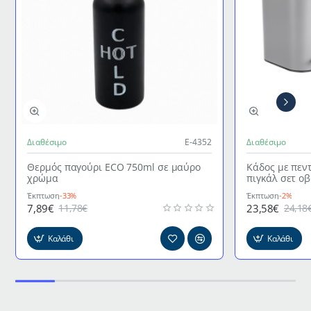
Διαθέσιμο
Ε-4352
Διαθέσιμο
Θερμός παγούρι ECO 750ml σε μαύρο
Κάδος με πεν
χρώμα
πιγκάλ σετ ο
γκρι χρώμα
Έκπτωση
-33%
Έκπτωση
-2%
7,89€
23,58€
11,78€
24,18
Καλάθι
Καλάθι