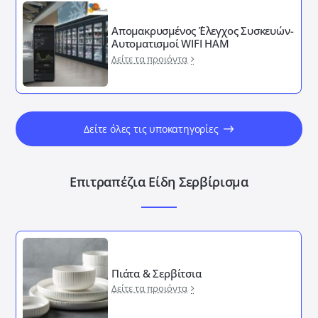
Απομακρυσμένος ΄Έλεγχος Συσκευών-
Αυτοματισμοί WIFI HAM
Δείτε τα προιόντα
Δείτε όλες τις υποκατηγορίες
Επιτραπέζια Είδη Σερβίρισμα
Πιάτα & Σερβίτσια
Δείτε τα προιόντα