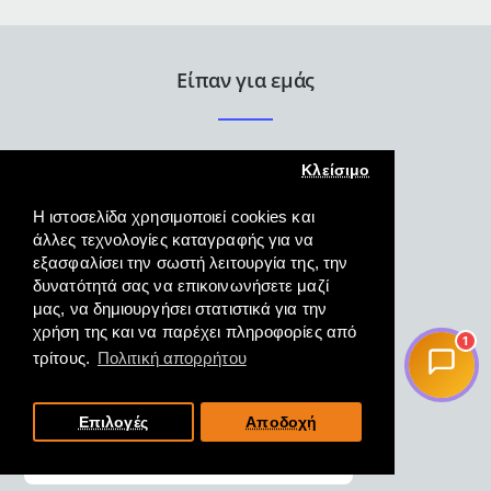
Είπαν για εμάς
Κλείσιμο
Η ιστοσελίδα χρησιμοποιεί cookies και
άλλες τεχνολογίες καταγραφής για να
εξασφαλίσει την σωστή λειτουργία της, την
Άψογη εξυπηρέτηση γρήγορη
δυνατότητά σας να επικοινωνήσετε μαζί
και κατατοπιστική και η
μας, να δημιουργήσει στατιστικά για την
παραλαβή του προϊόντος
χρήση της και να παρέχει πληροφορίες από
1
άμεση.
τρίτους.
Πολιτική απορρήτου
ΜΑΓΓΟΣ, ΦΛΩΡΙΝΑ,
19/10/2022
Επιλογές
Αποδοχή