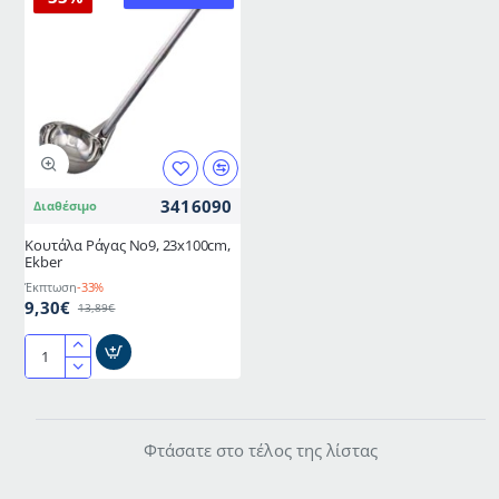
3416090
Διαθέσιμο
Κουτάλα Ράγας Νο9, 23x100cm,
Ekber
Έκπτωση
-33%
9,30€
13,89€
Κουτάλα
Ράγας
Νο9,
23x100cm,
Φτάσατε στο τέλος της λίστας
Ekber