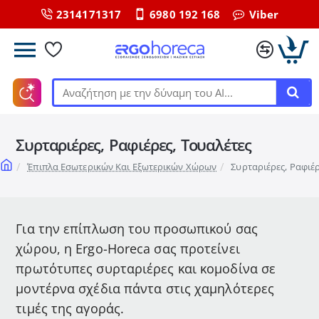
2314171317
6980 192 168
Viber
Αναζήτηση
με
την
Συρταριέρες, Ραφιέρες, Τουαλέτες
δύναμη
του
home
Έπιπλα Εσωτερικών Και Εξωτερικών Χώρων
Συρταριέρες, Ραφιέρ
ΑΙ...
Για την επίπλωση του προσωπικού σας
χώρου, η Ergo-Horeca σας προτείνει
πρωτότυπες συρταριέρες και κομοδίνα σε
μοντέρνα σχέδια πάντα στις χαμηλότερες
τιμές της αγοράς.