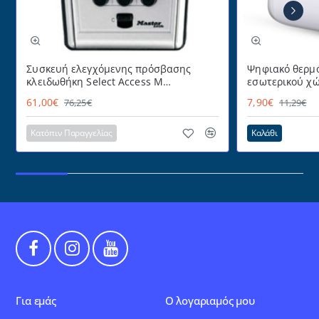
Συσκευή ελεγχόμενης πρόσβασης
Ψηφιακό θερμό
κλειδωθήκη Select Access Μ
εσωτερικού χώ
MASTERLOCK εύχρηστη με
με πρακτικό α
61,00€
7,90€
76,25€
11,29€
προστατευτικό κάλυμμα
επιτραπέζια τ
για επιτοίχια 
Κατόπιν Παραγγελίας
Καλάθι
Για εμάς
Ο λογαριαμός μου