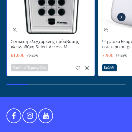
Συσκευή ελεγχόμενης πρόσβασης
Ψηφιακό θερμό
κλειδωθήκη Select Access Μ
εσωτερικού χώ
MASTERLOCK εύχρηστη με
με πρακτικό α
61,00€
7,90€
76,25€
11,29€
προστατευτικό κάλυμμα
επιτραπέζια τ
για επιτοίχια 
Κατόπιν Παραγγελίας
Καλάθι