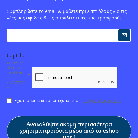
Συμπληρώστε το email & μάθετε πριν απ' όλους για τις
νέες μας αφίξεις & τις αποκλειστικές μας προσφορές.
Captcha
Συμπληρ
ώστε την
επαλήθευ
ση
reCAPTCH
A
Έχω διαβάσει και αποδέχομαι τους
Πολιτική Απορρήτου
Ανακαλύψτε ακόμη περισσότερα
χρήσιμα προϊόντα μέσα από τα eshop
μας !