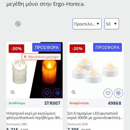
μεγέθη μόνο στην Ergo-Horeca.
ΠΡΟΣΦΟΡΆ
ΠΡΟΣΦΟΡΆ
-30%
-30%
Εξαντλείται γρήγορα
STR007
49868
Διαθέσιμο
Αναμένεται
Ηλεκτρικό κερί με κινούμενη
Σετ 4 τεμαχίων LED φωτιστικά
φλόγα,πλαστικό περίβλημα, Φ6,5
κεριά 3000K με χρονοδιακόπτη
x 10,5 cm
GOOBAY σε λευκό χρώμα
Έκπτωση
-30%
Έκπτωση
-30%
διαστάσεων 3,8x3,7cm
5,21€
7,30€
7,44€
10,43€