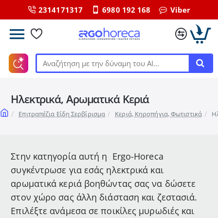
2314171317
6980 192 168
Viber
Αναζήτηση
με
την
Ηλεκτρικά, Αρωματικά Κεριά
δύναμη
του
home
Επιτραπέζια Είδη Σερβίρισμα
Κεριά, Κηροπήγια, Φωτιστικά
Η
ΑΙ...
Στην κατηγορία αυτή η Ergo-Horeca
συγκέντρωσε για εσάς ηλεκτρικά και
αρωματικά κεριά βοηθώντας σας να δώσετε
στον χώρο σας άλλη διάσταση και ζεστασιά.
Επιλέξτε ανάμεσα σε ποικίλες μυρωδιές και