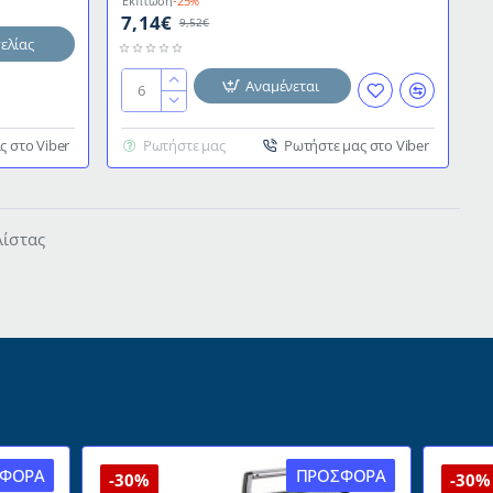
Έκπτωση
-25%
7,14€
9,52€
ελίας
Αναμένεται
Κούπα
εμαγιέ
λευκή
ς στο Viber
Ρωτήστε μας
Ρωτήστε μας στο Viber
με
κόκκινη
λεπτομέρεια
Φ7εκ
λίστας
300ml
σειρά
Bordeaux
σε
παραδοσιακό
κομψό
ύφος
IBILI
ΦΟΡΆ
ΠΡΟΣΦΟΡΆ
-30%
-30%