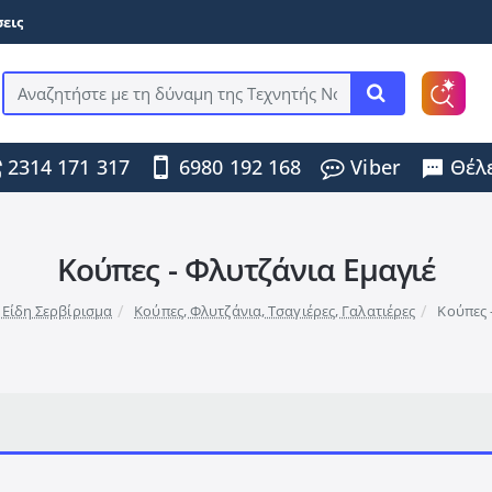
εις
Αναζητήστε
με
τη
2314 171 317
6980 192 168
Viber
Θέλε
δύναμη
της
Τεχνητής
Νοημοσύνης
...
Κούπες - Φλυτζάνια Εμαγιέ
 Είδη Σερβίρισμα
Κούπες, Φλυτζάνια, Τσαγιέρες, Γαλατιέρες
Κούπες 