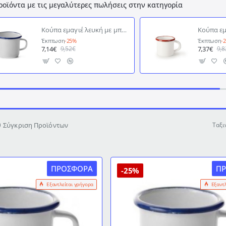
ροϊόντα με τις μεγαλύτερες πωλήσεις στην κατηγορία
Κούπα εμαγιέ λευκή με μπλε λεπτομέρεια Φ8εκ. σειρά Blanca 400ml σε παραδοσιακό κομψό ύφος IBILI
Έκπτωση
-25%
Έκπτωση
-
7,14€
7,37€
9,52€
9,8
Σύγκριση Προϊόντων
Ταξι
ΠΡΟΣΦΟΡΆ
Π
-25%
Εξαντλείται γρήγορα
Εξαντ