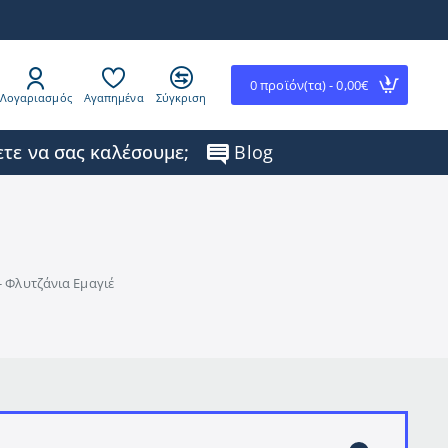
0 προϊόν(τα) - 0,00€
Λογαριασμός
Αγαπημένα
Σύγκριση
τε να σας καλέσουμε;
Blog
- Φλυτζάνια Εμαγιέ