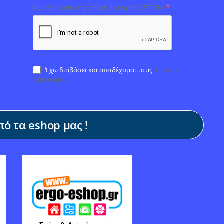
Συμπληρώστε την επαλήθευση reCAPTCHA
Έχω διαβάσει και αποδέχομαι τους
Πολιτική
Απορρήτου
ό τα eshop μας !