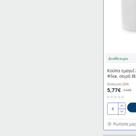
Διαθέσιμο
Κούπα εμαγιέ 
Φ5εκ. σειρά B
κομψό ύφος IB
Έκπτωση
-25%
5,77€
7,69€
Κούπα
εμαγιέ
λευκή
Ρωτήστε μας
με
μπλε