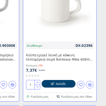
X-903008
DX-02396
Διαθέσιμο
τομέρεια
Κούπα εμαγιέ λευκή με κόκκινη
ραδοσιακό
λεπτομέρεια σειρά Bordeaux Φ8εκ 400ml
σε παραδοσιακό κομψό ύφος IBILI
Έκπτωση
-25%
7,37€
9,82€
Καλάθι
Κούπα
εμαγιέ
λευκή
ς στο Viber
Ρωτήστε μας
Ρωτήστε μας στο Viber
με
κόκκινη