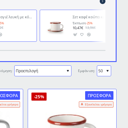
Κούπα εμαγιέ λευκή με κόκκινη λεπτομέρεια σειρά Bordeaux Φ8εκ 400ml σε παραδοσιακό κομψό ύφος IBILI
Σετ καφέ κούπα και πιατάκι εμαγιέ λευκό με κόκκινη λεπτομέρεια σειρά Bordeaux Φ5εκ. σε παραδοσιακό κομψό ύφος IBILI
25%
Έκπτωση
-25%
10,47€
2€
13,96€
νόμηση:
Εμφάνιση:
ΡΟΣΦΟΡΆ
ΠΡΟΣΦΟΡΆ
-25%
λείται γρήγορα
Εξαντλείται γρήγορα