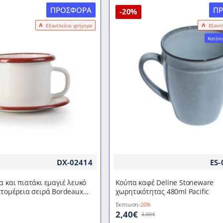
ΠΡΟΣΦΟΡΆ
Π
λεπτομέρεια
-20%
Φ8εκ.
Εξαντλείται γρήγορα
Εξαντ
σειρά
Blanca
Κατόπι
400ml
σε
παραδοσιακό
κομψό
ύφος
IBILI
DX-02414
ES-
α και πιατάκι εμαγιέ λευκό
Κούπα καφέ Deline Stoneware
πτομέρεια σειρά Bordeaux
χωρητικότητας 480ml Pacific
δοσιακό κομψό ύφος IBILI
Έκπτωση
-20%
2,40€
3,00€