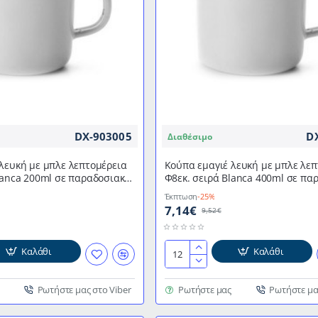
DX-903005
D
Διαθέσιμο
λευκή με μπλε λεπτομέρεια
Κούπα εμαγιέ λευκή με μπλε λεπ
lanca 200ml σε παραδοσιακό
Φ8εκ. σειρά Blanca 400ml σε πα
ILI
κομψό ύφος IBILI
Έκπτωση
-25%
7,14€
9,52€
Καλάθι
Καλάθι
Κούπα
εμαγιέ
λευκή
Ρωτήστε μας στο Viber
Ρωτήστε μας
Ρωτήστε μα
με
μπλε