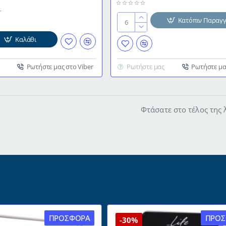
€
Κατόπιν Παραγγ
Κούπα
καφέ
Καλάθι
Deline
Stoneware
Ρωτήστε μας στο Viber
Ρωτήστε μας
Ρωτήστε μα
χωρητικότητας
480ml
Pacific
Φτάσατε στο τέλος της 
ΠΡΟΣΦΟΡΆ
ΠΡΟΣ
-30%