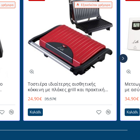
ι γρήγορα
Εξαντλείται γρήγορα
ρο
Τοστιέρα ιδιαίτερης αισθητικής
Μετεωρ
κόκκινη με πλάκες grill και πρακτική
με ασύ
θερμομονωμένη λαβή 700W STG-101
έγχρωμ
24,90€
34,90€
35,57€
iTemp
RED LIFE
Καλάθι
Καλάθι