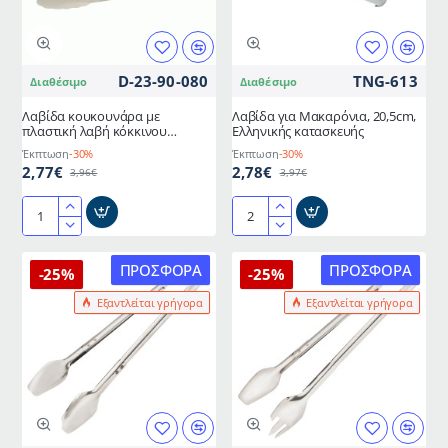
χρώμα
χρώμα
24cm
μήκους
24cm
D-23-90-080
TNG-613
Διαθέσιμο
Διαθέσιμο
Λαβίδα κουκουνάρα με
Λαβίδα για Mακαρόνια, 20,5cm,
πλαστική λαβή κόκκινου
Ελληνικής κατασκευής
χρώματος μήκους 24cm INOX
Έκπτωση
-30%
Έκπτωση
-30%
2,77€
2,78€
3,96€
3,97€
Λαβίδα
Λαβίδα
κουκουνάρα
για
με
Mακαρόνια,
ΠΡΟΣΦΟΡΆ
ΠΡΟΣΦΟΡΆ
-25%
-25%
πλαστική
20,5cm,
Εξαντλείται γρήγορα
Εξαντλείται γρήγορα
λαβή
Ελληνικής
κόκκινου
κατασκευής
χρώματος
μήκους
24cm
INOX