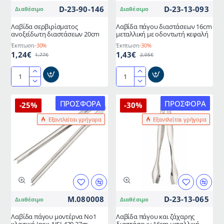
METANO
METANO
D-23-90-146
D-23-13-093
Διαθέσιμο
Διαθέσιμο
Λαβίδα σερβιρίσματος
Λαβίδα πάγου διαστάσεων 16cm
ανοξείδωτη διαστάσεων 20cm
μεταλλική με οδοντωτή κεφαλή
Έκπτωση
-30%
Έκπτωση
-30%
1,24€
1,43€
1,77€
2,05€
Λαβίδα
Λαβίδα
σερβιρίσματος
πάγου
ανοξείδωτη
διαστάσεων
ΠΡΟΣΦΟΡΆ
ΠΡΟΣΦΟΡΆ
-25%
-30%
διαστάσεων
16cm
Εξαντλείται γρήγορα
Εξαντλείται γρήγορα
20cm
μεταλλική
με
οδοντωτή
κεφαλή
M.080008
D-23-13-065
Διαθέσιμο
Διαθέσιμο
Λαβίδα πάγου μοντέρνα Νο1
Λαβίδα πάγου και ζάχαρης