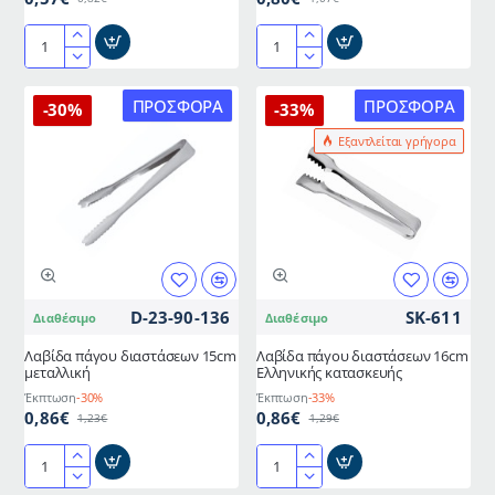
Λαβίδα
Λαβίδα
πάγου
πάγου
διαστάσεων
ανοξείδωτη
ΠΡΟΣΦΟΡΆ
ΠΡΟΣΦΟΡΆ
-30%
-33%
12.5cm
13cm
Εξαντλείται γρήγορα
μεταλλική
D-23-90-136
SK-611
Διαθέσιμο
Διαθέσιμο
Λαβίδα πάγου διαστάσεων 15cm
Λαβίδα πάγου διαστάσεων 16cm
μεταλλική
Ελληνικής κατασκευής
Έκπτωση
-30%
Έκπτωση
-33%
0,86€
0,86€
1,23€
1,29€
Λαβίδα
Λαβίδα