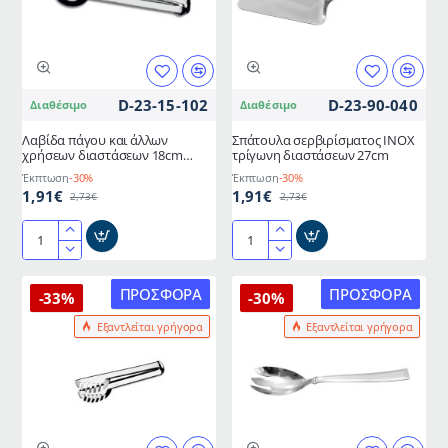
D-23-15-102
D-23-90-040
Διαθέσιμο
Διαθέσιμο
Λαβίδα πάγου και άλλων
Σπάτουλα σερβιρίσματος ΙΝΟΧ
χρήσεων διαστάσεων 18cm
τρίγωνη διαστάσεων 27cm
μεταλλική
Έκπτωση
-30%
Έκπτωση
-30%
1,91€
1,91€
2,73€
2,73€
Λαβίδα
Σπάτουλα
πάγου
σερβιρίσματος
και
ΙΝΟΧ
ΠΡΟΣΦΟΡΆ
ΠΡΟΣΦΟΡΆ
-33%
-30%
άλλων
τρίγωνη
Εξαντλείται γρήγορα
Εξαντλείται γρήγορα
χρήσεων
διαστάσεων
διαστάσεων
27cm
18cm
μεταλλική