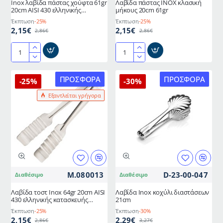
Inox λαβίδα πάστας χούφτα 61gr
Λαβίδα πάστας ΙΝΟΧ κλασική
20cm AISI 430 ελληνικής
μήκους 20cm 61gr
κατασκευής METANO
Έκπτωση
-25%
Έκπτωση
-25%
2,15€
2,15€
2,86€
2,86€
Inox
Λαβίδα
λαβίδα
πάστας
πάστας
ΙΝΟΧ
ΠΡΟΣΦΟΡΆ
ΠΡΟΣΦΟΡΆ
-25%
-30%
χούφτα
κλασική
Εξαντλείται γρήγορα
61gr
μήκους
20cm
20cm
AISI
61gr
430
ελληνικής
κατασκευής
METANO
M.080013
D-23-00-047
Διαθέσιμο
Διαθέσιμο
Λαβίδα τοστ Inox 64gr 20cm AISI
Λαβίδα Inox κοχύλι διαστάσεων
430 ελληνικής κατασκευής
21cm
METANO
Έκπτωση
-25%
Έκπτωση
-30%
2,15€
2,29€
2,86€
3,27€