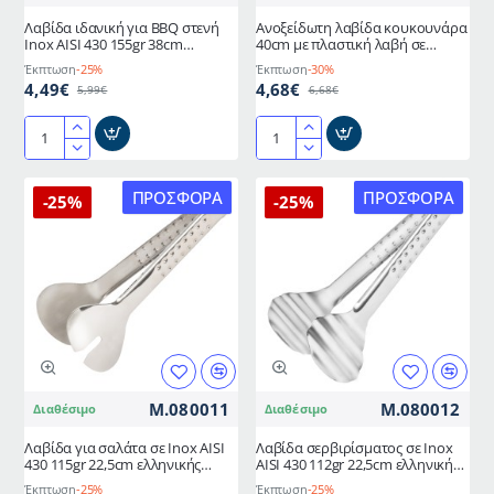
Λαβίδα ιδανική για BBQ στενή
Ανοξείδωτη λαβίδα κουκουνάρα
Inox AISI 430 155gr 38cm
40cm με πλαστική λαβή σε
ελληνικής κατασκευής METANO
μαύρο χρώμα
Έκπτωση
-25%
Έκπτωση
-30%
4,49€
4,68€
5,99€
6,68€
Λαβίδα
Ανοξείδωτη
ιδανική
λαβίδα
για
κουκουνάρα
ΠΡΟΣΦΟΡΆ
ΠΡΟΣΦΟΡΆ
-25%
-25%
BBQ
40cm
στενή
με
Inox
πλαστική
AISI
λαβή
430
σε
155gr
μαύρο
38cm
χρώμα
ελληνικής
κατασκευής
M.080011
M.080012
Διαθέσιμο
Διαθέσιμο
METANO
Λαβίδα για σαλάτα σε Inox AISI
Λαβίδα σερβιρίσματος σε Inox
430 115gr 22,5cm ελληνικής
AISI 430 112gr 22,5cm ελληνικής
κατασκευής METANO
κατασκευής METANO
Έκπτωση
-25%
Έκπτωση
-25%