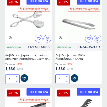
ΠΡΟΣΦΟΡΆ
ΠΡΟΣΦΟΡΆ
-30%
-30%
επαγγελματικής
ακρυλική
Εξαντλείται γρήγορα
Εξαντλείται γρήγορα
σειράς
διαστάσεων
HOTELIA
24cm
πάχους
σε
2mm
κίτρινο
ύψους
χρώμα
24,5cm
D-17-09-063
D-24-05-139
Διαθέσιμο
Διαθέσιμο
Λαβίδα σερβιρίσματος ψαλίδι
Λαβίδα ψαριών INOX
ακρυλική διαστάσεων 24cm σε
διαστάσεων 11,5cm
κόκκινο χρώμα
Έκπτωση
-30%
Έκπτωση
-30%
1,53€
1,53€
2,18€
2,18€
Λαβίδα
Λαβίδα
σερβιρίσματος
ψαριών
ψαλίδι
INOX
ΠΡΟΣΦΟΡΆ
ΠΡΟΣΦΟΡΆ
-25%
-30%
ακρυλική
διαστάσεων
Εξαντλείται γρήγορα
διαστάσεων
11,5cm
24cm