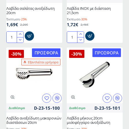
Λαβίδα σαλάτας ανοξείδωτη
Λαβίδα INOX με διάσταση
20cm
21,5cm
Έκπτωση
-25%
Έκπτωση
-30%
1,69€
1,72€
2,26€
2,46€
Λαβίδα
Λαβίδα
σαλάτας
INOX
ανοξείδωτη
με
ΠΡΟΣΦΟΡΆ
ΠΡΟΣΦΟΡΆ
-30%
-30%
20cm
διάσταση
Εξαντλείται γρήγορα
21,5cm
D-23-15-100
D-23-15-101
Διαθέσιμο
Διαθέσιμο
Λαβίδα ανοξείδωτη μακαρονιών
Λαβίδα μήκους 20cm
διαστάσεων 20cm
μισοφέγγαρο ανοξείδωτη
Έκπτωση
-30%
Έκπτωση
-30%