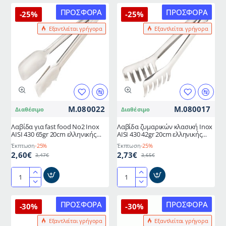
πάστας
inox
ΠΡΟΣΦΟΡΆ
ΠΡΟΣΦΟΡΆ
-25%
-25%
διαστάσεων
μήκους
Εξαντλείται γρήγορα
Εξαντλείται γρήγορα
20cm
20cm
M.080022
M.080017
Διαθέσιμο
Διαθέσιμο
Λαβίδα για fast food No2 Inox
Λαβίδα ζυμαρικών κλασική Inox
AISI 430 65gr 20cm ελληνικής
AISI 430 42gr 20cm ελληνικής
κατασκευής METANO
κατασκευής METANO
Έκπτωση
-25%
Έκπτωση
-25%
2,60€
2,73€
3,47€
3,65€
Λαβίδα
Λαβίδα
για
ζυμαρικών
fast
κλασική
ΠΡΟΣΦΟΡΆ
ΠΡΟΣΦΟΡΆ
-30%
-30%
food
Inox
Εξαντλείται γρήγορα
Εξαντλείται γρήγορα
No2
AISI