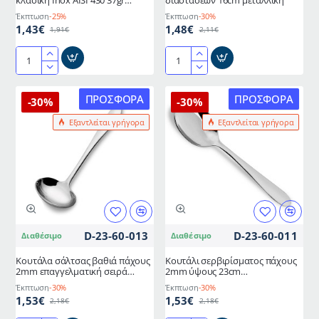
κλασική Inox AISI 430 37gr
διαστάσεων 16cm μεταλλική
17,5cm ελληνικής κατασκευής
Έκπτωση
-25%
Έκπτωση
-30%
METANO
1,43€
1,48€
1,91€
2,11€
Λαβίδα
Λαβίδα
πάγου
πάγου
μοντέρνα
και
ΠΡΟΣΦΟΡΆ
ΠΡΟΣΦΟΡΆ
-30%
-30%
Νο1
ζάχαρης
Εξαντλείται γρήγορα
Εξαντλείται γρήγορα
κλασική
διαστάσεων
Inox
16cm
AISI
μεταλλική
430
37gr
17,5cm
ελληνικής
κατασκευής
D-23-60-013
D-23-60-011
Διαθέσιμο
Διαθέσιμο
METANO
Κουτάλα σάλτσας βαθιά πάχους
Κουτάλι σερβιρίσματος πάχους
2mm επαγγελματική σειρά
2mm ύψους 23cm
PROFESSIONAL
επαγγελματική σειρά
Έκπτωση
-30%
Έκπτωση
-30%
PROFESSIONAL
1,53€
1,53€
2,18€
2,18€