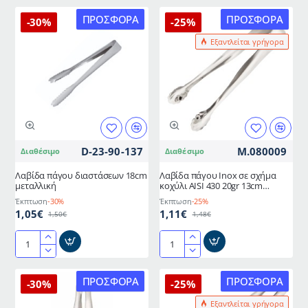
πάγου
πάγου
διαστάσεων
διαστάσεων
ΠΡΟΣΦΟΡΆ
ΠΡΟΣΦΟΡΆ
-30%
-25%
15cm
16cm
Εξαντλείται γρήγορα
μεταλλική
Ελληνικής
κατασκευής
D-23-90-137
M.080009
Διαθέσιμο
Διαθέσιμο
Λαβίδα πάγου διαστάσεων 18cm
Λαβίδα πάγου Inox σε σχήμα
μεταλλική
κοχύλι AISI 430 20gr 13cm
ελληνικής κατασκευής METANO
Έκπτωση
-30%
Έκπτωση
-25%
1,05€
1,11€
1,50€
1,48€
Λαβίδα
Λαβίδα
πάγου
πάγου
διαστάσεων
Inox
ΠΡΟΣΦΟΡΆ
ΠΡΟΣΦΟΡΆ
-30%
-25%
18cm
σε
Εξαντλείται γρήγορα
μεταλλική
σχήμα