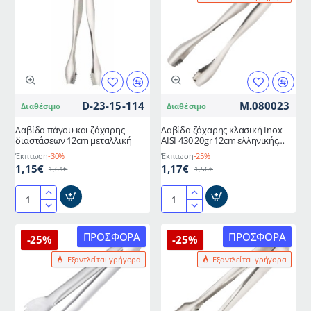
κοχύλι
AISI
430
20gr
13cm
ελληνικής
κατασκευής
D-23-15-114
M.080023
Διαθέσιμο
Διαθέσιμο
METANO
Λαβίδα πάγου και ζάχαρης
Λαβίδα ζάχαρης κλασική Inox
διαστάσεων 12cm μεταλλική
AISI 430 20gr 12cm ελληνικής
κατασκευής METANO
Έκπτωση
-30%
Έκπτωση
-25%
1,15€
1,17€
1,64€
1,56€
Λαβίδα
Λαβίδα
πάγου
ζάχαρης
και
κλασική
ΠΡΟΣΦΟΡΆ
ΠΡΟΣΦΟΡΆ
-25%
-25%
ζάχαρης
Inox
Εξαντλείται γρήγορα
Εξαντλείται γρήγορα
διαστάσεων
AISI
12cm
430
μεταλλική
20gr
12cm