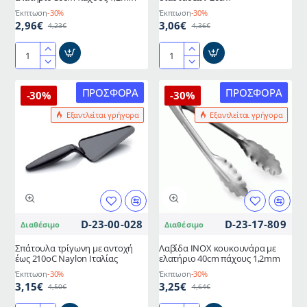
Έκπτωση
-30%
Έκπτωση
-30%
2,96€
3,06€
4,23€
4,36€
Λαβίδα
Λαβίδα
ΙΝΟΧ
ανοξείδωτη
κουκουνάρα
για
ΠΡΟΣΦΟΡΆ
ΠΡΟΣΦΟΡΆ
-30%
-30%
με
πάστα
Εξαντλείται γρήγορα
Εξαντλείται γρήγορα
ελατήριo
διαστάσεων
30cm
20cm
πάχους
1,2mm
D-23-00-028
D-23-17-809
Διαθέσιμο
Διαθέσιμο
Σπάτουλα τρίγωνη με αντοχή
Λαβίδα ΙΝΟΧ κουκουνάρα με
έως 210οC Naylon Ιταλίας
ελατήριo 40cm πάχους 1,2mm
Έκπτωση
-30%
Έκπτωση
-30%
3,15€
3,25€
4,50€
4,64€