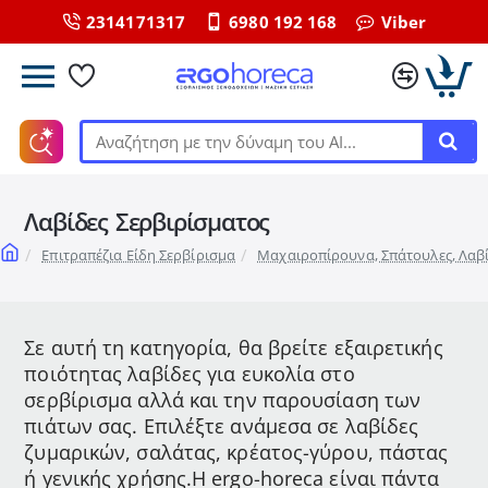
2314171317
6980 192 168
Viber
Αναζήτηση
με
την
Λαβίδες Σερβιρίσματος
δύναμη
του
home
Επιτραπέζια Είδη Σερβίρισμα
Μαχαιροπίρουνα, Σπάτουλες, Λαβ
ΑΙ...
Σε αυτή τη κατηγορία, θα βρείτε εξαιρετικής
ποιότητας λαβίδες για ευκολία στο
σερβίρισμα αλλά και την παρουσίαση των
πιάτων σας. Επιλέξτε ανάμεσα σε λαβίδες
ζυμαρικών, σαλάτας, κρέατος-γύρου, πάστας
ή γενικής χρήσης.Η ergo-horeca είναι πάντα