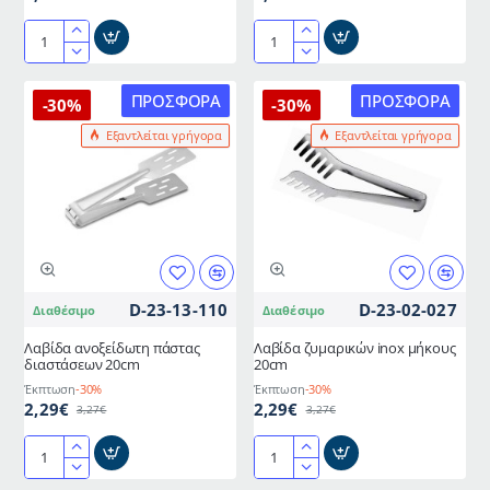
Λαβίδα
Λαβίδα
τοστ
Inox
Inox
κοχύλι
ΠΡΟΣΦΟΡΆ
ΠΡΟΣΦΟΡΆ
-30%
-30%
64gr
διαστάσεων
Εξαντλείται γρήγορα
Εξαντλείται γρήγορα
20cm
21cm
AISI
430
ελληνικής
κατασκευής
METANO
D-23-13-110
D-23-02-027
Διαθέσιμο
Διαθέσιμο
Λαβίδα ανοξείδωτη πάστας
Λαβίδα ζυμαρικών inox μήκους
διαστάσεων 20cm
20cm
Έκπτωση
-30%
Έκπτωση
-30%
2,29€
2,29€
3,27€
3,27€
Λαβίδα
Λαβίδα
ανοξείδωτη
ζυμαρικών