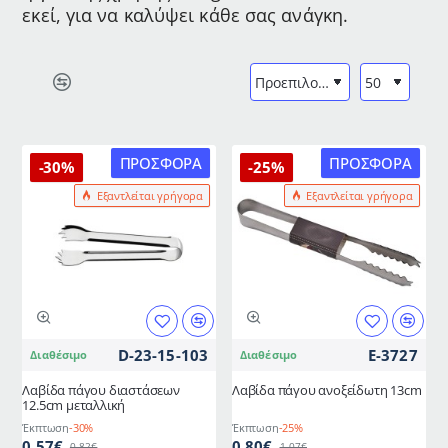
εκεί, για να καλύψει κάθε σας ανάγκη.
ΠΡΟΣΦΟΡΆ
ΠΡΟΣΦΟΡΆ
-30%
-25%
Εξαντλείται γρήγορα
Εξαντλείται γρήγορα
D-23-15-103
E-3727
Διαθέσιμο
Διαθέσιμο
Λαβίδα πάγου διαστάσεων
Λαβίδα πάγου ανοξείδωτη 13cm
12.5cm μεταλλική
Έκπτωση
-30%
Έκπτωση
-25%
0,57€
0,80€
0,82€
1,07€