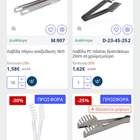
σε
κόκκινο
χρώμα
M.907
D-23-45-252
Διαθέσιμο
Διαθέσιμο
Λαβίδα πάγου ανοξείδωτη 18/0
Λαβίδα PC πάστας διαστάσεων
20cm σε χρώμα μαύρο
Έκπτωση
-25%
Έκπτωση
-30%
1,58€
1,62€
2,11€
2,32€
Λαβίδα
Λαβίδα
πάγου
PC
ανοξείδωτη
πάστας
ΠΡΟΣΦΟΡΆ
ΠΡΟΣΦΟΡΆ
-30%
-25%
18/0
διαστάσεων
Εξαντλείται γρήγορα
20cm
σε
χρώμα
μαύρο