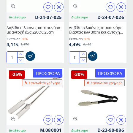
METANO
D-24-07-025
D-24-07-026
Διαθέσιμο
Διαθέσιμο
Λαβίδα σιλικόνης κουκουνάρα
Λαβίδα σιλικόνης κουκουνάρα
με αντοχή έως 220OC 25cm
διαστάσεων 30cm και αντοχή
έως 220OC
Έκπτωση
-30%
Έκπτωση
-30%
4,11€
4,49€
5,87€
6,41€
Λαβίδα
Λαβίδα
σιλικόνης
σιλικόνης
κουκουνάρα
κουκουνάρα
ΠΡΟΣΦΟΡΆ
ΠΡΟΣΦΟΡΆ
-25%
-30%
με
διαστάσεων
Εξαντλείται γρήγορα
Εξαντλείται γρήγορα
αντοχή
30cm
έως
και
220OC
αντοχή
25cm
έως
220OC
M.080001
D-23-90-086
Διαθέσιμο
Διαθέσιμο