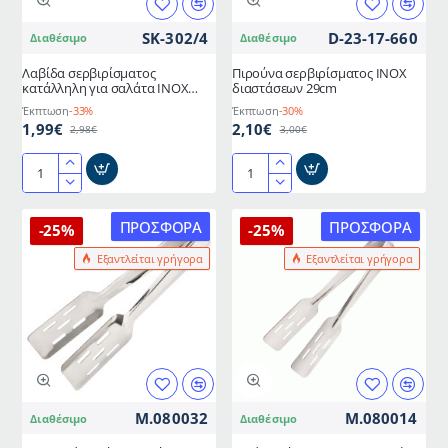
SK-302/4
D-23-17-660
Διαθέσιμο
Διαθέσιμο
Λαβίδα σερβιρίσματος
Πιρούνα σερβιρίσματος ΙΝΟΧ
κατάλληλη για σαλάτα ΙΝΟΧ
διαστάσεων 29cm
διαστάσεως 22cm
Έκπτωση
-33%
Έκπτωση
-30%
1,99€
2,10€
2,98€
3,00€
Λαβίδα
Πιρούνα
σερβιρίσματος
σερβιρίσματος
κατάλληλη
ΙΝΟΧ
ΠΡΟΣΦΟΡΆ
ΠΡΟΣΦΟΡΆ
-25%
-25%
για
διαστάσεων
Εξαντλείται γρήγορα
Εξαντλείται γρήγορα
σαλάτα
29cm
ΙΝΟΧ
διαστάσεως
22cm
M.080032
Μ.080014
Διαθέσιμο
Διαθέσιμο