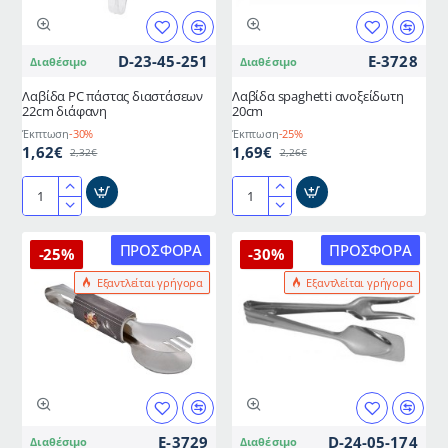
D-23-45-251
E-3728
Διαθέσιμο
Διαθέσιμο
Λαβίδα PC πάστας διαστάσεων
Λαβίδα spaghetti ανοξείδωτη
22cm διάφανη
20cm
Έκπτωση
-30%
Έκπτωση
-25%
1,62€
1,69€
2,32€
2,26€
Λαβίδα
Λαβίδα
PC
spaghetti
πάστας
ανοξείδωτη
ΠΡΟΣΦΟΡΆ
ΠΡΟΣΦΟΡΆ
-25%
-30%
διαστάσεων
20cm
Εξαντλείται γρήγορα
Εξαντλείται γρήγορα
22cm
διάφανη
E-3729
D-24-05-174
Διαθέσιμο
Διαθέσιμο