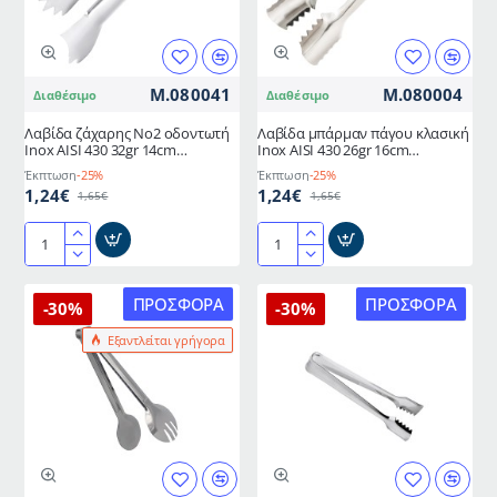
ελληνικής
κατασκευής
METANO
M.080041
M.080004
Διαθέσιμο
Διαθέσιμο
Λαβίδα ζάχαρης Νο2 οδοντωτή
Λαβίδα μπάρμαν πάγου κλασική
Inox AISI 430 32gr 14cm
Inox AISI 430 26gr 16cm
ελληνικής κατασκευής METANO
ελληνικής κατασκευής METANO
Έκπτωση
-25%
Έκπτωση
-25%
1,24€
1,24€
1,65€
1,65€
Λαβίδα
Λαβίδα
ζάχαρης
μπάρμαν
Νο2
πάγου
ΠΡΟΣΦΟΡΆ
ΠΡΟΣΦΟΡΆ
-30%
-30%
οδοντωτή
κλασική
Εξαντλείται γρήγορα
Inox
Inox
AISI
AISI
430
430
32gr
26gr
14cm
16cm
ελληνικής
ελληνικής
κατασκευής
κατασκευής