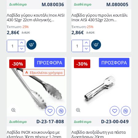
M.080036
M.080005
Διαθέσιμο
Διαθέσιμο
Λαβίδα γύρου κουτάλι Inox AISI
Λαβίδα γύρου πιρούνι κουτάλι
430 52gr 22cm ελληνικής
Inox AISI 430 52gr 22cm
κατασκευής METANO
ελληνικής κατασκευής METANO
Έκπτωση
-25%
Έκπτωση
-25%
2,86€
2,86€
3,82€
3,82€
Λαβίδα
Λαβίδα
γύρου
γύρου
κουτάλι
πιρούνι
ΠΡΟΣΦΟΡΆ
ΠΡΟΣΦΟΡΆ
-30%
-30%
Inox
κουτάλι
Εξαντλείται γρήγορα
AISI
Inox
430
AISI
52gr
430
22cm
52gr
ελληνικής
22cm
κατασκευής
ελληνικής
METANO
κατασκευής
METANO
D-23-17-808
D-23-00-049
Διαθέσιμο
Διαθέσιμο
Λαβίδα ΙΝΟΧ κουκουνάρα με
Λαβίδα ανοξείδωτη για πάστα
ελατήριo 30cm πάχους 1,2mm
διαστάσεων 20cm