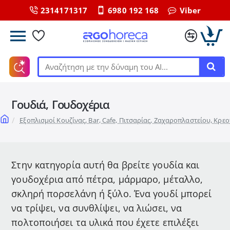
2314171317
6980 192 168
Viber
Αναζήτηση
με
την
Γουδιά, Γουδοχέρια
δύναμη
του
home
Εξοπλισμοί Κουζίνας, Bar, Cafe, Πιτσαρίας, Ζαχαροπλαστείου, Κρε
ΑΙ...
Στην κατηγορία αυτή θα βρείτε γουδία και
γουδοχέρια από πέτρα, μάρμαρο, μέταλλο,
σκληρή πορσελάνη ή ξύλο. Ένα γουδί μπορεί
να τρίψει, να συνθλίψει, να λιώσει, να
πολτοποιήσει τα υλικά που έχετε επιλέξει