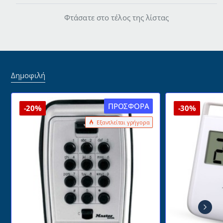
10x10x14cm
Φτάσατε στο τέλος της λίστας
από
ξύλο
ακακίας
Δημοφιλή
ΠΡΟΣΦΟΡΆ
-20%
-30%
Εξαντλείται γρήγορα