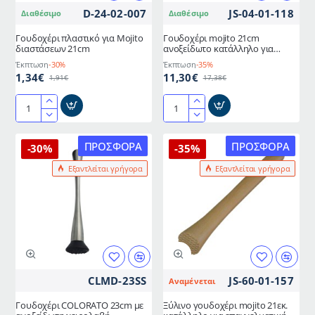
D-24-02-007
JS-04-01-118
Διαθέσιμο
Διαθέσιμο
Γουδοχέρι πλαστικό για Mojito
Γουδοχέρι mojito 21cm
διαστάσεων 21cm
ανοξείδωτο κατάλληλο για
επαγγελματική χρήση σε μπαρ
Έκπτωση
-30%
Έκπτωση
-35%
καφέ για τη παρασκευή cocktails
1,34€
11,30€
1,91€
17,38€
Γουδοχέρι
Γουδοχέρι
πλαστικό
mojito
για
21cm
ΠΡΟΣΦΟΡΆ
ΠΡΟΣΦΟΡΆ
-30%
-35%
Mojito
ανοξείδωτο
Εξαντλείται γρήγορα
Εξαντλείται γρήγορα
διαστάσεων
κατάλληλο
21cm
για
επαγγελματική
χρήση
σε
μπαρ
καφέ
για
CLMD-23SS
JS-60-01-157
Αναμένεται
τη
παρασκευή
Γουδοχέρι COLORATO 23cm με
Ξύλινο γουδοχέρι mojito 21εκ.
cocktails