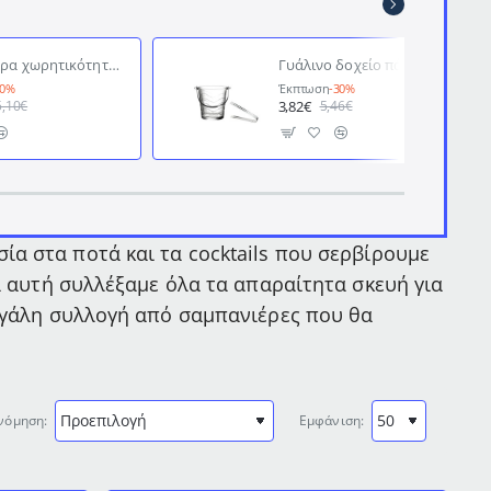
Σαμπανιέρα χωρητικότητας 4 φιαλών με διαστάσεις Ø40x25cm από ανοξείδωτο υλικό
Γυάλινο δοχείο πάγου με λαβίδα Cok Alar με διάμετρο 12cm
30%
Έκπτωση
-30%
3,82€
5,10€
5,46€
α στα ποτά και τα cocktails που σερβίρουμε
α αυτή συλλέξαμε όλα τα απαραίτητα σκευή για
μεγάλη συλλογή από σαμπανιέρες που θα
νόμηση:
Εμφάνιση: