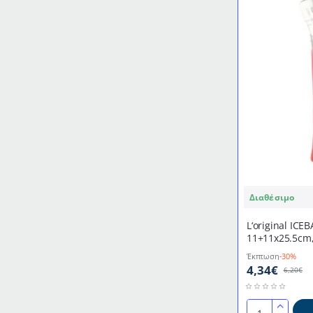
Διαθέσιμο
L‘original ICE
11+11x25.5cm
France
Έκπτωση
-30%
4,34€
6,20€