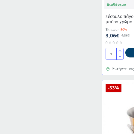
Διαθέσιμο
Σέσουλα πάγο
μαύρο χρώμα
Έκπτωση
-30%
3,06€
4,36€
Σέσουλα
πάγου
PC
Ρωτήστε μας
διαστάσεων
17cm
σε
-33%
μαύρο
χρώμα