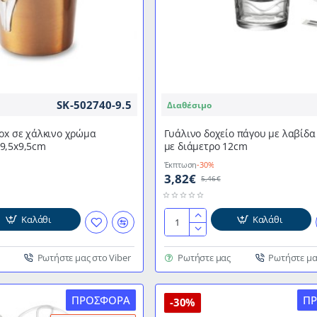
SK-502740-9.5
Διαθέσιμο
ox σε χάλκινο χρώμα
Γυάλινο δοχείο πάγου με λαβίδα 
9,5x9,5cm
με διάμετρο 12cm
Έκπτωση
-30%
3,82€
5,46€
Καλάθι
Καλάθι
Γυάλινο
δοχείο
πάγου
Ρωτήστε μας στο Viber
Ρωτήστε μας
Ρωτήστε μα
με
λαβίδα
ΠΡΟΣΦΟΡΆ
Π
Cok
-30%
Alar