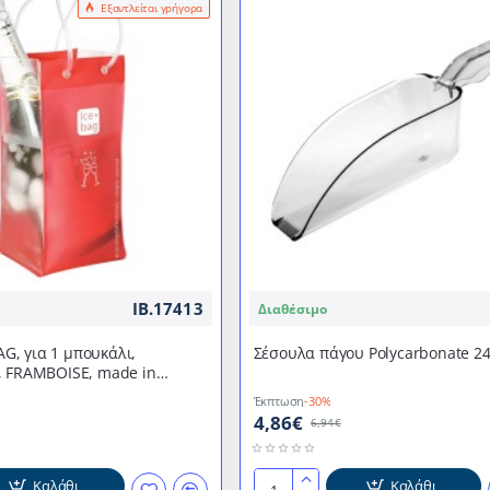
Εξαντλείται γρήγορα
με
διάμετρο
12cm
IB.17413
Διαθέσιμο
BAG, για 1 μπουκάλι,
Σέσουλα πάγου Polycarbonate 2
, FRAMBOISE, made in
Έκπτωση
-30%
4,86€
6,94€
Καλάθι
Καλάθι