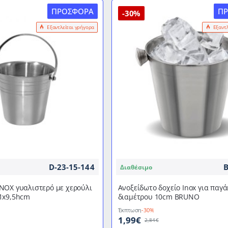
ΠΡΟΣΦΟΡΆ
Π
-30%
Εξαντλείται γρήγορα
Εξαντ
D-23-15-144
B
Διαθέσιμο
NOX γυαλιστερό με χερούλι
Ανοξείδωτο δοχείο Inox για παγά
1x9,5hcm
διαμέτρου 10cm BRUNO
Έκπτωση
-30%
1,99€
2,84€