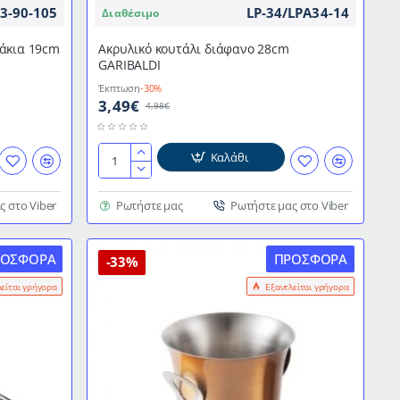
3-90-105
LP-34/LPA34-14
Διαθέσιμο
γάκια 19cm
Ακρυλικό κουτάλι διάφανο 28cm
GARIBALDI
Έκπτωση
-30%
3,49€
4,98€
Καλάθι
Ακρυλικό
κουτάλι
διάφανο
ς στο Viber
Ρωτήστε μας
Ρωτήστε μας στο Viber
28cm
GARIBALDI
ΡΟΣΦΟΡΆ
ΠΡΟΣΦΟΡΆ
-33%
λείται γρήγορα
Εξαντλείται γρήγορα