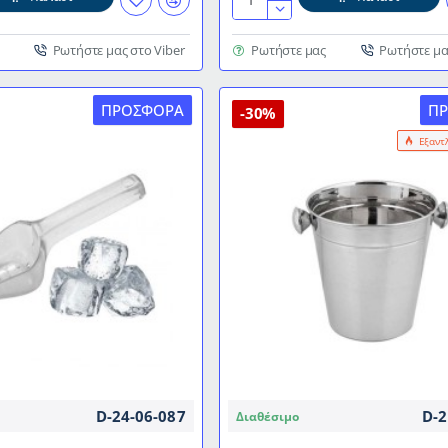
Σέσουλα
πάγου
Polycarbonate
Ρωτήστε μας στο Viber
Ρωτήστε μας
Ρωτήστε μα
24oz
ΠΡΟΣΦΟΡΆ
Π
-30%
Εξαντ
D-24-06-087
D-2
Διαθέσιμο