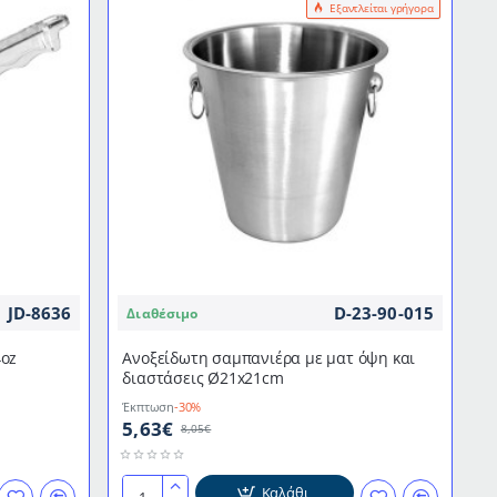
Εξαντλείται γρήγορα
JD-8636
D-23-90-015
Διαθέσιμο
4oz
Ανοξείδωτη σαμπανιέρα με ματ όψη και
διαστάσεις Ø21x21cm
Έκπτωση
-30%
5,63€
8,05€
Καλάθι