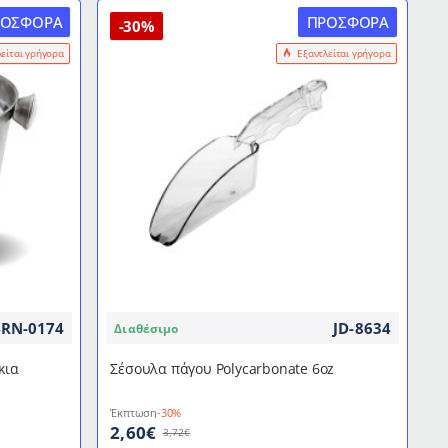
ΡΟΣΦΟΡΆ
ΠΡΟΣΦΟΡΆ
-30%
λείται γρήγορα
Εξαντλείται γρήγορα
RN-0174
JD-8634
Διαθέσιμο
κια
Σέσουλα πάγου Polycarbonate 6oz
Έκπτωση
-30%
2,60€
3,72€