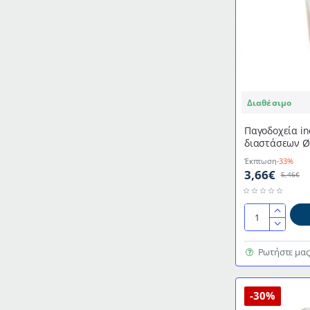
Διαθέσιμο
Παγοδοχεία in
διαστάσεων Ø
Έκπτωση
-33%
3,66€
5,46€
Παγοδοχεία
inox
σε
Ρωτήστε μας
χάλκινο
χρώμα
διαστάσεων
-30%
Ø9,5x9,5cm