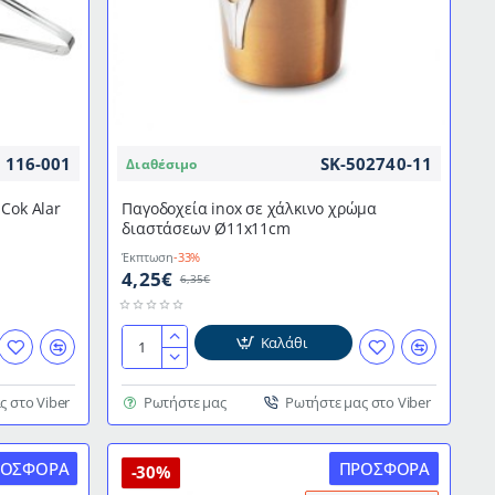
116-001
SK-502740-11
Διαθέσιμο
Cok Alar
Παγοδοχεία inox σε χάλκινο χρώμα
διαστάσεων Ø11x11cm
Έκπτωση
-33%
4,25€
6,35€
Καλάθι
Παγοδοχεία
inox
σε
ς στο Viber
Ρωτήστε μας
Ρωτήστε μας στο Viber
χάλκινο
χρώμα
ΡΟΣΦΟΡΆ
ΠΡΟΣΦΟΡΆ
διαστάσεων
-30%
Ø11x11cm