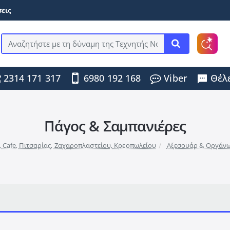
εις
Αναζητήστε
με
τη
2314 171 317
6980 192 168
Viber
Θέλε
δύναμη
της
Τεχνητής
Νοημοσύνης
...
Πάγος & Σαμπανιέρες
, Cafe, Πιτσαρίας, Ζαχαροπλαστείου, Κρεοπωλείου
Αξεσουάρ & Οργάνω