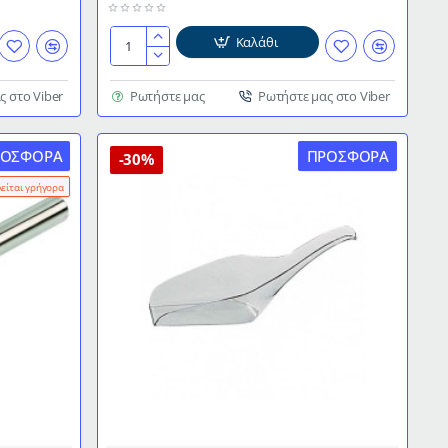
Καλάθι
Σέσουλα
πάγου
Polycarbonate
ς στο Viber
Ρωτήστε μας
Ρωτήστε μας στο Viber
6oz
ΡΟΣΦΟΡΆ
ΠΡΟΣΦΟΡΆ
-30%
λείται γρήγορα