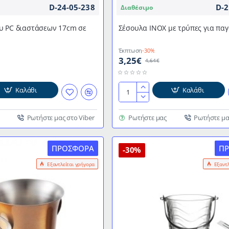
D-24-05-238
D-2
Διαθέσιμο
υ PC διαστάσεων 17cm σε
Σέσουλα ΙΝΟΧ με τρύπες για πα
Έκπτωση
-30%
3,25€
4,64€
Καλάθι
Καλάθι
Σέσουλα
ΙΝΟΧ
με
Ρωτήστε μας στο Viber
Ρωτήστε μας
Ρωτήστε μα
τρύπες
για
ΠΡΟΣΦΟΡΆ
Π
παγάκια
-30%
19cm
Εξαντλείται γρήγορα
Εξαντ