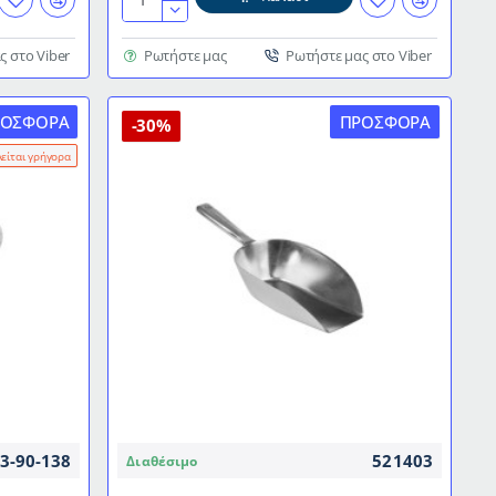
Ανοξείδωτη
σαμπανιέρα
με
ς στο Viber
Ρωτήστε μας
Ρωτήστε μας στο Viber
ματ
όψη
ΡΟΣΦΟΡΆ
ΠΡΟΣΦΟΡΆ
και
-30%
διαστάσεις
λείται γρήγορα
Ø21x21cm
3-90-138
521403
Διαθέσιμο