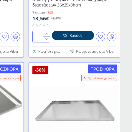
διαστάσεων 36x25x8hcm
Έκπτωση
-30%
13,56€
19,37€
Καλάθι
Λεκάνη
για
παγωτό
ς στο Viber
Ρωτήστε μας
Ρωτήστε μας στο Viber
PC
σε
ΡΟΣΦΟΡΆ
ΠΡΟΣΦΟΡΆ
λευκό
-30%
χρώμα
λείται γρήγορα
Εξαντλείται γρήγορα
διαστάσεων
36x25x8hcm