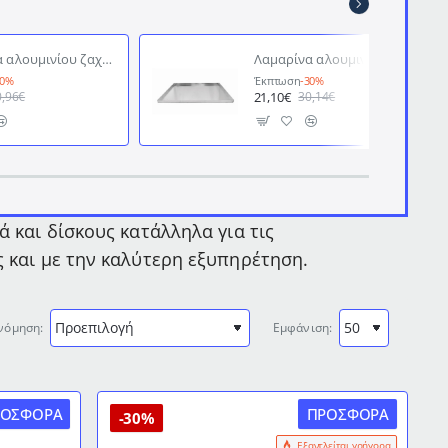
Λαμαρίνα αλουμινίου ζαχαροπλαστικής ορθογώνια ρηχή διαστάσεων 42x28x4hcm
Λαμαρίνα αλουμινίου ζαχαροπλαστικής ορθογώνια ρηχή διαστάσεων 35x25x4hcm
30%
Έκπτωση
-30%
21,10€
0,96€
30,14€
ά και δίσκους κατάλληλα για τις
ς και με την καλύτερη εξυπηρέτηση.
νόμηση:
Εμφάνιση:
ΡΟΣΦΟΡΆ
ΠΡΟΣΦΟΡΆ
-30%
Εξαντλείται γρήγορα