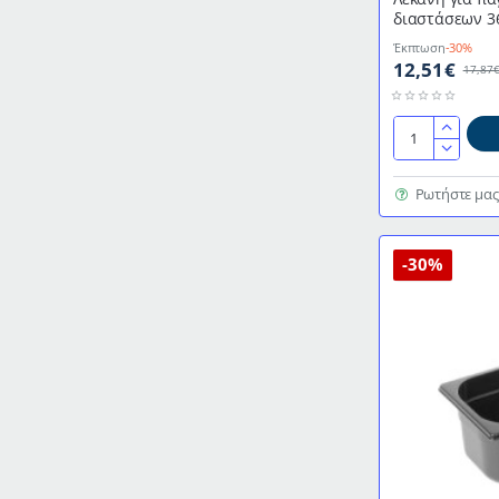
διαστάσεων 3
Έκπτωση
-30%
12,51€
17,87
Λεκάνη
για
παγωτό
Ρωτήστε μας
PC
σε
λευκό
-30%
χρώμα
διαστάσεων
36x16,5x12hcm