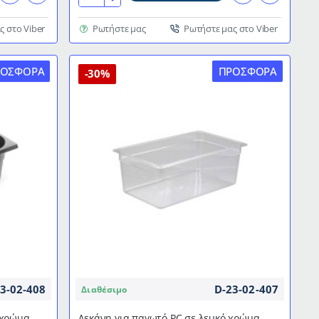
PC
διάφανο
ς στο Viber
Ρωτήστε μας
Ρωτήστε μας στο Viber
για
λεκάνη
ΡΟΣΦΟΡΆ
ΠΡΟΣΦΟΡΆ
παγωτού
-30%
διαστάσεων
36x25cm
3-02-408
D-23-02-407
Διαθέσιμο
 χρώμα
Λεκάνη για παγωτό PC σε λευκό χρώμα