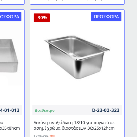
για
παγωτό
ΡΟΣΦΟΡΆ
ΠΡΟΣΦΟΡΆ
σε
-30%
ασημί
χρώμα
διαστάσεων
33x16,5x8hcm
4-01-013
D-23-02-323
Διαθέσιμο
ου
Λεκάνη ανοξείδωτη 18/10 για παγωτό σε
5x35x8hcm
ασημί χρώμα διαστάσεων 36x25x12hcm
Έκπτωση
-30%