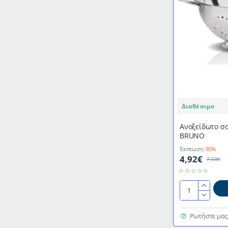
Διαθέσιμο
Ανοξείδωτο σ
BRUNO
Έκπτωση
-30%
4,92€
7,03€
Ανοξείδωτο
σουρωτήρι
διαμέτρου
Ρωτήστε μας
28cm