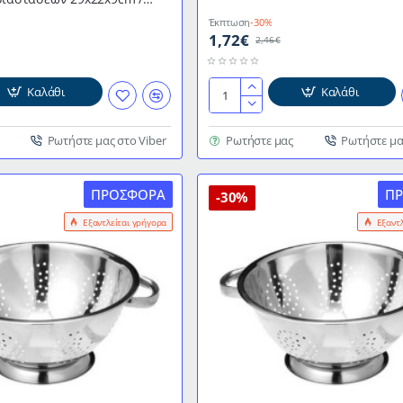
Έκπτωση
-30%
1,72€
2,46€
Καλάθι
Καλάθι
Σουρωτήρι
ΙΝΟΧ
διαστάσεων
Ρωτήστε μας στο Viber
Ρωτήστε μας
Ρωτήστε μα
Ø8cm
ΠΡΟΣΦΟΡΆ
Π
-30%
Εξαντλείται γρήγορα
Εξαντ