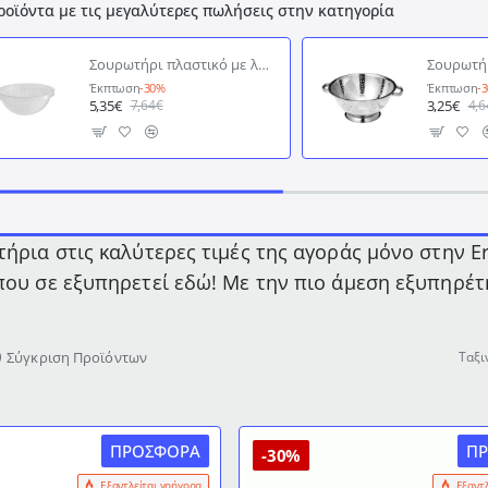
ροϊόντα με τις μεγαλύτερες πωλήσεις στην κατηγορία
Σουρωτήρι πλαστικό με λαβές διαστάσεων Ø28x12,5hcm Ιταλίας
Έκπτωση
-30%
Έκπτωση
-
5,35€
3,25€
7,64€
4,6
ήρια στις καλύτερες τιμές της αγοράς μόνο στην Erg
ου σε εξυπηρετεί εδώ! Με την πιο άμεση εξυπηρέτ
Σύγκριση Προϊόντων
Ταξι
ΠΡΟΣΦΟΡΆ
Π
-30%
Εξαντλείται γρήγορα
Εξαντ