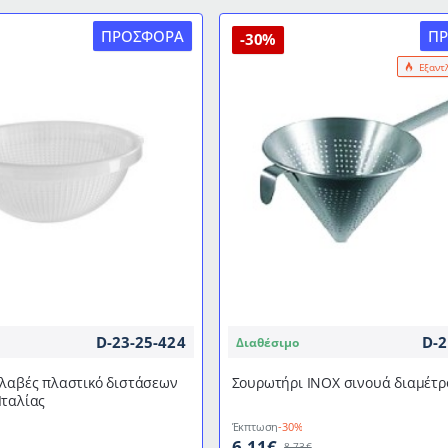
ΠΡΟΣΦΟΡΆ
Π
-30%
Εξαντ
D-23-25-424
D-2
Διαθέσιμο
 λαβές πλαστικό διστάσεων
Σουρωτήρι ΙΝΟΧ σινουά διαμέτ
Ιταλίας
Έκπτωση
-30%
6,11€
8,73€