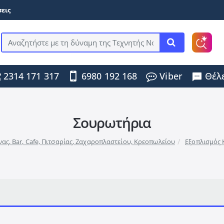
εις
Αναζητήστε
με
τη
2314 171 317
6980 192 168
Viber
Θέλε
δύναμη
της
Τεχνητής
Νοημοσύνης
...
Σουρωτήρια
νας, Bar, Cafe, Πιτσαρίας, Ζαχαροπλαστείου, Κρεοπωλείου
Εξοπλισμός 