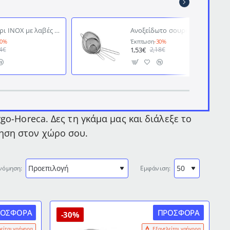
Σουρωτήρι ΙΝΟΧ με λαβές και διάμετρο Ø24cm
Aνοξείδωτο σουρωτήρι διαμέτρου Ø8cm
30%
Έκπτωση
-30%
1,53€
4€
2,18€
o-Horeca. Δες τη γκάμα μας και διάλεξε το
ηση στον χώρο σου.
νόμηση:
Εμφάνιση:
ΡΟΣΦΟΡΆ
ΠΡΟΣΦΟΡΆ
-30%
λείται γρήγορα
Εξαντλείται γρήγορα