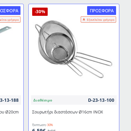
διαστάσεων
ΡΟΣΦΟΡΆ
ΠΡΟΣΦΟΡΆ
Ø28x12,5hcm
-30%
Ιταλίας
λείται γρήγορα
Εξαντλείται γρήγορα
3-13-188
D-23-13-100
Διαθέσιμο
ρου Ø20cm
Σουρωτήρι διαστάσεων Ø16cm ΙΝΟΧ
Έκπτωση
-30%
6,59€
9,41€