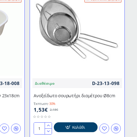
3-18-008
D-23-13-098
Διαθέσιμο
ν 23x18cm
Aνοξείδωτο σουρωτήρι διαμέτρου Ø8cm
Έκπτωση
-30%
1,53€
2,18€
Καλάθι
Aνοξείδωτο