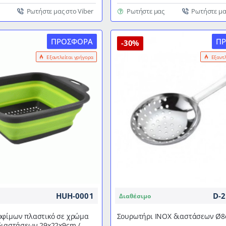
πλαστικό
διαστάσεων
Ρωτήστε μας στο Viber
Ρωτήστε μας
Ρωτήστε μα
23x18cm
ΠΡΟΣΦΟΡΆ
Π
-30%
Εξαντλείται γρήγορα
Εξαντ
HUH-0001
D-2
Διαθέσιμο
οφίμων πλαστικό σε χρώμα
Σουρωτήρι ΙΝΟΧ διαστάσεων Ø
διαστάσεων 29x22x9cm /