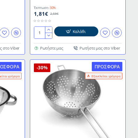
Έκπτωση
-30%
1,81€
2,59€
Καλάθι
Σουρωτήρι
διαστάσεων
Ø10cm
ς στο Viber
Ρωτήστε μας
Ρωτήστε μας στο Viber
ΙΝΟΧ
ΡΟΣΦΟΡΆ
ΠΡΟΣΦΟΡΆ
-30%
λείται γρήγορα
Εξαντλείται γρήγορα