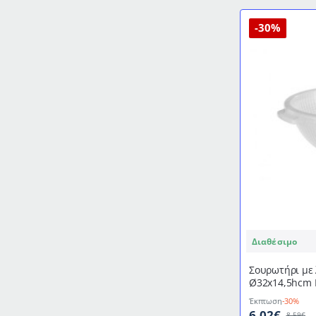
BRUNO
-30%
Διαθέσιμο
Σουρωτήρι με
Ø32x14,5hcm 
Έκπτωση
-30%
6,02€
8,59€