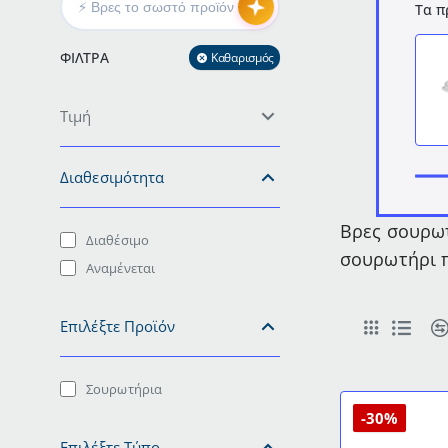
Τα π
ΦΊΛΤΡΑ
Καθαρισμός
Τιμή
Διαθεσιμότητα
Βρες σουρωτ
Διαθέσιμο
σουρωτήρι π
Αναμένεται
Επιλέξτε Προϊόν
Σουρωτήρια
-30%
Επιλέξτε Τύπο