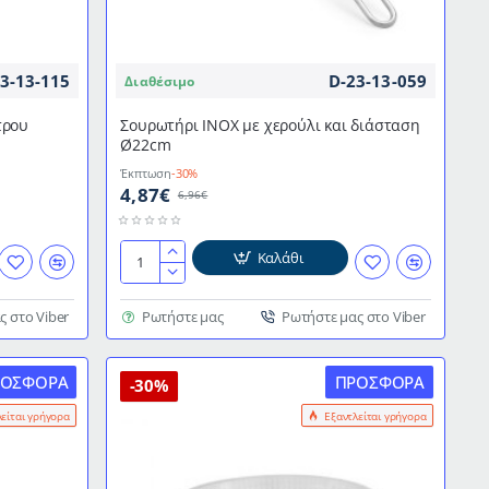
3-13-115
D-23-13-059
Διαθέσιμο
τρου
Σουρωτήρι ΙΝΟΧ με χερούλι και διάσταση
Ø22cm
Έκπτωση
-30%
4,87€
6,96€
Καλάθι
Σουρωτήρι
ΙΝΟΧ
με
ς στο Viber
Ρωτήστε μας
Ρωτήστε μας στο Viber
χερούλι
και
ΡΟΣΦΟΡΆ
ΠΡΟΣΦΟΡΆ
διάσταση
-30%
Ø22cm
λείται γρήγορα
Εξαντλείται γρήγορα