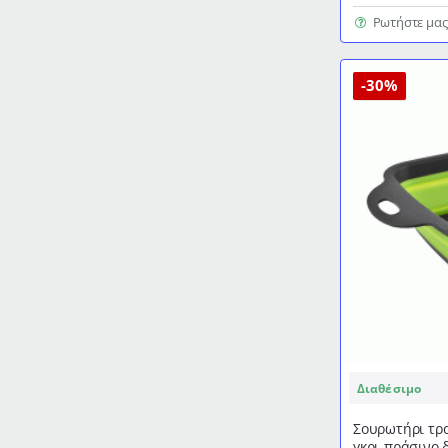
πλαστικό
διαμέτρου
Ρωτήστε μας
20cm
-30%
Διαθέσιμο
Σουρωτήρι τρ
γκρι-πράσινο 