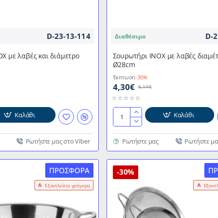
D-23-13-114
D-2
Διαθέσιμο
Χ με λαβές και διάμετρο
Σουρωτήρι ΙΝΟΧ με λαβές διαμέ
Ø28cm
Έκπτωση
-30%
4,30€
6,14€
Καλάθι
Καλάθι
Σουρωτήρι
ΙΝΟΧ
με
Ρωτήστε μας στο Viber
Ρωτήστε μας
Ρωτήστε μα
λαβές
διαμέτρου
ΠΡΟΣΦΟΡΆ
Π
Ø28cm
-30%
Εξαντλείται γρήγορα
Εξαντ