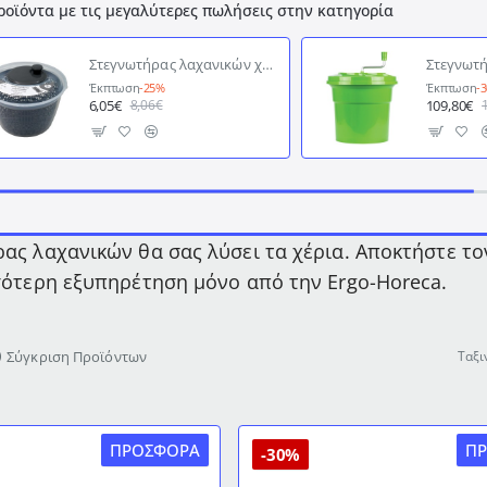
ροϊόντα με τις μεγαλύτερες πωλήσεις στην κατηγορία
Στεγνωτήρας λαχανικών χωρητικότητας 5lt σε διάφορα χρώματα
Έκπτωση
-25%
Έκπτωση
-
6,05€
109,80€
8,06€
ας λαχανικών θα σας λύσει τα χέρια. Αποκτήστε τ
σότερη εξυπηρέτηση μόνο από την Ergo-Horeca.
Σύγκριση Προϊόντων
Ταξι
ΠΡΟΣΦΟΡΆ
Π
-30%