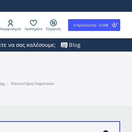
0 προϊόν(τα) - 0,00€
Λογαριασμός
Αγαπημένα
Σύγκριση
τε να σας καλέσουμε;
Blog
νας
Στεγνωτήρες λαχανικών