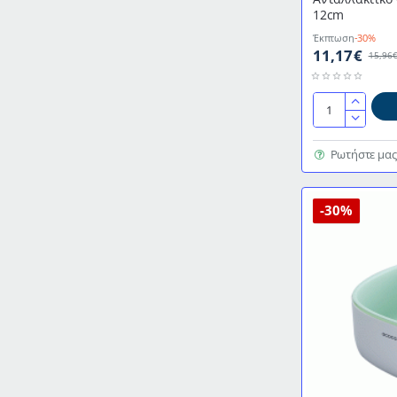
12cm
Έκπτωση
-30%
11,17€
15,96
Ανταλλακτικό
γρανάζι
μεγάλο
Ρωτήστε μας
διαμέτρου
12cm
-30%