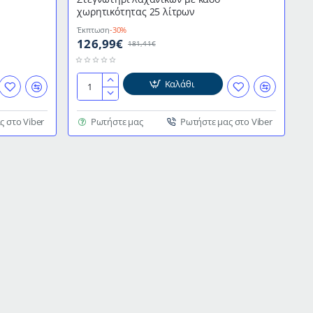
χωρητικότητας 25 λίτρων
Έκπτωση
-30%
126,99€
181,41€
Καλάθι
Στεγνωτήρι
λαχανικών
με
ς στο Viber
Ρωτήστε μας
Ρωτήστε μας στο Viber
κάδο
χωρητικότητας
25
λίτρων