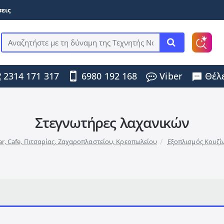
εις
Αναζητήστε
με
τη
2314 171 317
6980 192 168
Viber
Θέλε
δύναμη
της
Τεχνητής
Νοημοσύνης
...
Στεγνωτήρες λαχανικών
ar, Cafe, Πιτσαρίας, Ζαχαροπλαστείου, Κρεοπωλείου
Εξοπλισμός Κουζί