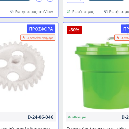
γρανάζι
μικρό
Ρωτήστε μας στο Viber
Ρωτήστε μας
Ρωτήστε μα
διαμέτρου
4,4cm
ΠΡΟΣΦΟΡΆ
Π
-30%
Εξαντλείται γρήγορα
Εξαντ
D-24-06-046
D-2
Διαθέσιμο
γρανάζι μεγάλο διαμέτρου
Στεγνωτήρι λαχανικών με κάδο