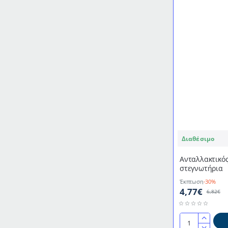
Διαθέσιμο
Ανταλλακτικός
στεγνωτήρια
Έκπτωση
-30%
4,77€
6,82€
Ανταλλακτικός