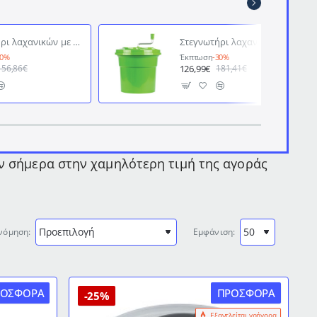
Στεγνωτήρι λαχανικών με κάδο χωρητικότητας 12lt
Στεγνωτήρι λαχανικών με κάδο χωρητικότητας 25 λίτρων
30%
Έκπτωση
-30%
126,99€
156,86€
181,41€
ον σήμερα στην χαμηλότερη τιμή της αγοράς
νόμηση:
Εμφάνιση:
ΡΟΣΦΟΡΆ
ΠΡΟΣΦΟΡΆ
-25%
Εξαντλείται γρήγορα