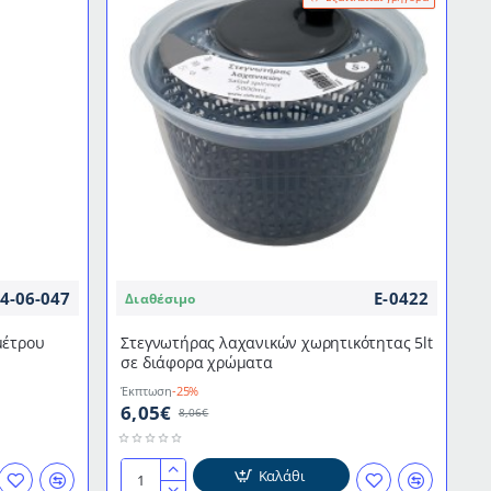
4-06-047
E-0422
Διαθέσιμο
μέτρου
Στεγνωτήρας λαχανικών χωρητικότητας 5lt
σε διάφορα χρώματα
Έκπτωση
-25%
6,05€
8,06€
Καλάθι
Στεγνωτήρας