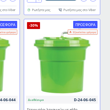
λαχανικών
χωρητικότητας
ς στο Viber
Ρωτήστε μας
Ρωτήστε μας στο Viber
5lt
σε
ΡΟΣΦΟΡΆ
ΠΡΟΣΦΟΡΆ
διάφορα
-30%
χρώματα
λείται γρήγορα
Εξαντλείται γρήγορα
4-06-044
D-24-06-045
Διαθέσιμο
Στεγνωτήρι λαχανικών με κάδο