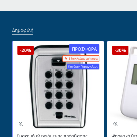
Δημοφιλή
ΠΡΟΣΦΟΡΆ
-20%
-30%
Εξαντλείται γρήγορα
Κατόπιν Παραγγελίας
Συσκευή ελεγχόμενης πρόσβασης
Ψηφιακό θε