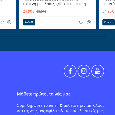
κόκκινη με πλάκες grill και πρακτική
με ασύ
θερμομονωμένη λαβή 700W STG-101
έγχρωμ
24,90€
34,90€
35,57€
iTemp
RED LIFE
Καλάθι
Καλάθι
Μάθετε πρώτοι τα νέα μας!
Συμπληρώστε το email & μάθετε πριν απ' όλους
για τις νέες μας αφίξεις & τις αποκλειστικές μας