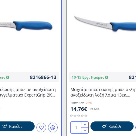
13εκ.
επαγγελματικό
ExpertGrip
2K
DICK
8216866-13
82
ρες
10-15 Εργ. Ημέρες
τέωσης μπλε με ανοξείδωτη
Μαχαίρι αποστέωσης μπλε σκλη
αγγελματικό ExpertGrip 2K
ανοξείδωτη λοξή λάμα 13εκ.
επαγγελματικό ExpertGrip 2K DI
Έκπτωση
-25%
14,76€
€
19,68€
Καλάθι
Καλάθι
Μαχαίρι