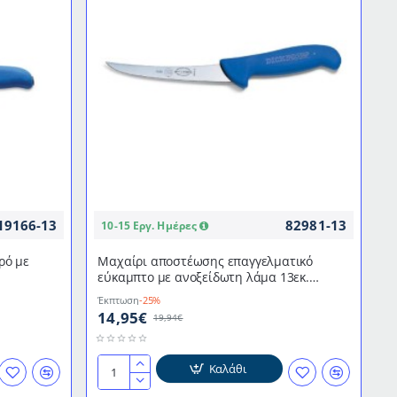
13εκ.
επαγγελματικό
ExpertGrip
2K
DICK
19166-13
82981-13
10-15 Εργ. Ημέρες
ρό με
Μαχαίρι αποστέωσης επαγγελματικό
εύκαμπτο με ανοξείδωτη λάμα 13εκ.
CK
καμπυλωτό Ergogrip DICK
Έκπτωση
-25%
14,95€
19,94€
Καλάθι
Μαχαίρι