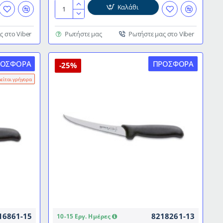
Καλάθι
Ανταλλακτική
λάμα
για
ς στο Viber
Ρωτήστε μας
Ρωτήστε μας στο Viber
πριόνι
κρεοπωλείου
ΡΟΣΦΟΡΆ
ΠΡΟΣΦΟΡΆ
INOX
-25%
45cm
λείται γρήγορα
16861-15
8218261-13
10-15 Εργ. Ημέρες