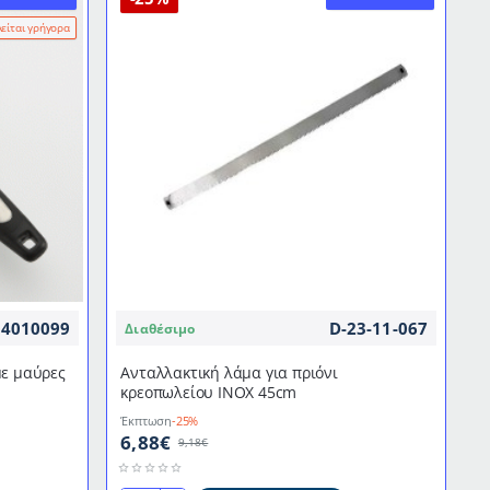
λείται γρήγορα
04010099
D-23-11-067
Διαθέσιμο
με μαύρες
Ανταλλακτική λάμα για πριόνι
κρεοπωλείου INOX 45cm
Έκπτωση
-25%
6,88€
9,18€