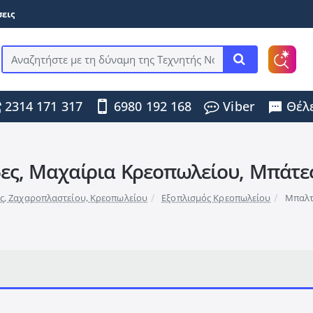
εις
Αναζητήστε
με
τη
2314 171 317
6980 192 168
Viber
Θέλε
δύναμη
της
Τεχνητής
Νοημοσύνης
...
ς, Μαχαίρια Κρεοπωλείου, Μπάτε
ίας, Ζαχαροπλαστείου, Κρεοπωλείου
Εξοπλισμός Κρεοπωλείου
Μπαλτ