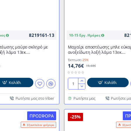
8219161-13
82
ρες
10-15 Εργ. Ημέρες
τέωσης μαύρο σκληρό με
Μαχαίρι αποστέωσης μπλε εύκα
ξή λάμα 13εκ.
ανοξείδωτη λοξή λάμα 13εκ.
 ExpertGrip 2K DICK
επαγγελματικό ExpertGrip 2K DI
Έκπτωση
-25%
14,76€
€
19,68€
Καλάθι
Καλάθι
Μαχαίρι
αποστέωσης
μπλε
Ρωτήστε μας στο Viber
Ρωτήστε μας
Ρωτήστε μα
εύκαμπτο
με
ΠΡΟΣΦΟΡΆ
Π
ανοξείδωτη
-25%
λοξή
Εξαντλείται γρήγορα
Εξαντ
λάμα