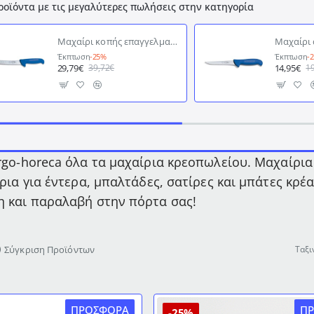
ροϊόντα με τις μεγαλύτερες πωλήσεις στην κατηγορία
Μαχαίρι κοπής επαγγελματικό με ανοξείδωτη λάμα 21εκ. με ραβδώσεις Ergogrip DICK
Έκπτωση
-25%
Έκπτωση
-
29,79€
14,95€
39,72€
1
rgo-horeca όλα τα μαχαίρια κρεοπωλείου. Μαχαίρια
ίρια για έντερα, μπαλτάδες, σατίρες και μπάτες κρέ
 και παραλαβή στην πόρτα σας!
Σύγκριση Προϊόντων
Ταξι
ΠΡΟΣΦΟΡΆ
Π
-25%