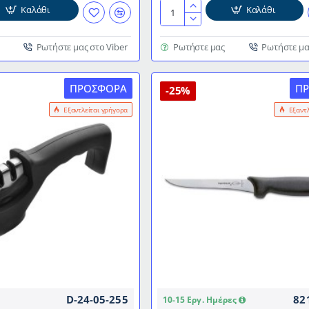
Καλάθι
Καλάθι
Ακονιστήρι
για
μαχαίρια
Ρωτήστε μας στο Viber
Ρωτήστε μας
Ρωτήστε μα
ασημί
με
ΠΡΟΣΦΟΡΆ
Π
μαύρες
-25%
λεπτομέρειες
Εξαντλείται γρήγορα
Εξαντ
D-24-05-255
82
10-15 Εργ. Ημέρες