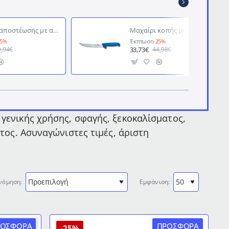
Μαχαίρι αποστέωσης με ανοξείδωτη λάμα 13εκ. επαγγελματικό Ergogrip DICK
Μαχαίρι κοπής με λάμα μήκους 26cm ανοξείδωτης κατασκεύης με ραβδώσεις επαγγελματικής χρήσης Ergogrip DICK
25%
Έκπτωση
-25%
33,73€
9,94€
44,98€
 γενικής χρήσης, σφαγής, ξεκοκαλίσματος,
ατος. Ασυναγώνιστες τιμές, άριστη
νόμηση:
Εμφάνιση:
ΡΟΣΦΟΡΆ
ΠΡΟΣΦΟΡΆ
-25%