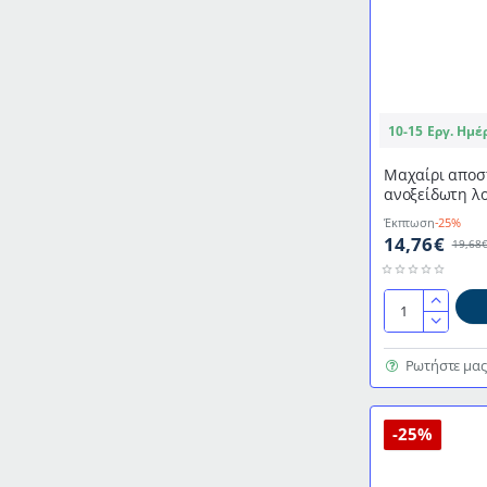
10-15 Εργ. Ημέ
Μαχαίρι αποσ
ανοξείδωτη λο
επαγγελματικό
Έκπτωση
-25%
14,76€
19,68
Μαχαίρι
αποστέωσης
μαύρο
Ρωτήστε μας
σκληρό
με
ανοξείδωτη
-25%
λοξή
λάμα