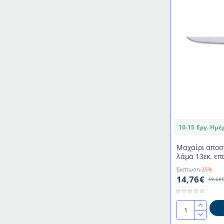
13εκ.
επαγγελματικό
ExpertGrip
2K
DICK
10-15 Εργ. Ημέ
Μαχαίρι αποσ
λάμα 13εκ. επ
DICK
Έκπτωση
-25%
14,76€
19,68
Μαχαίρι