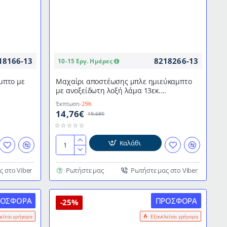
18166-13
8218266-13
10-15 Εργ. Ημέρες
μπτο με
Μαχαίρι αποστέωσης μπλε ημιεύκαμπτο
με ανοξείδωτη λοξή λάμα 13εκ.
CK
επαγγελματικό ExpertGrip 2K DICK
Έκπτωση
-25%
14,76€
19,68€
Καλάθι
Μαχαίρι
αποστέωσης
μπλε
ς στο Viber
Ρωτήστε μας
Ρωτήστε μας στο Viber
ημιεύκαμπτο
με
ΡΟΣΦΟΡΆ
ΠΡΟΣΦΟΡΆ
ανοξείδωτη
-25%
λοξή
λείται γρήγορα
Εξαντλείται γρήγορα
λάμα