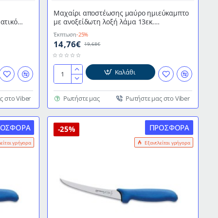
Μαχαίρι αποστέωσης μαύρο ημιεύκαμπτο
ατικό
με ανοξείδωτη λοξή λάμα 13εκ.
επαγγελματικό ExpertGrip 2K DICK
Έκπτωση
-25%
14,76€
19,68€
Καλάθι
Μαχαίρι
αποστέωσης
μαύρο
ς στο Viber
Ρωτήστε μας
Ρωτήστε μας στο Viber
ημιεύκαμπτο
με
ΡΟΣΦΟΡΆ
ΠΡΟΣΦΟΡΆ
ανοξείδωτη
-25%
λοξή
λείται γρήγορα
Εξαντλείται γρήγορα
λάμα
13εκ.
επαγγελματικό
ExpertGrip
2K
DICK