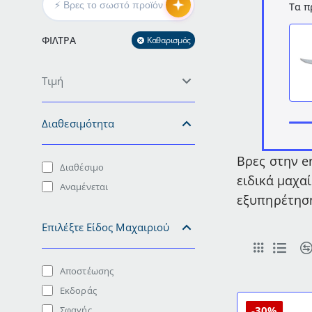
Τα π
ΦΊΛΤΡΑ
Καθαρισμός
Τιμή
Διαθεσιμότητα
Βρες στην e
Διαθέσιμο
ειδικά μαχα
Αναμένεται
εξυπηρέτηση
Επιλέξτε Είδος Μαχαιριού
Αποστέωσης
Εκδοράς
-30%
Σφαγής