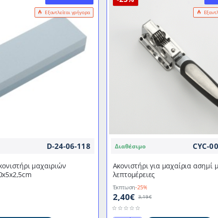
Εξαντλείται γρήγορα
Εξαντ
D-24-06-118
CYC-0
Διαθέσιμο
κονιστήρι μαχαιριών
Ακονιστήρι για μαχαίρια ασημί 
0x5x2,5cm
λεπτομέρειες
Έκπτωση
-25%
2,40€
3,19€