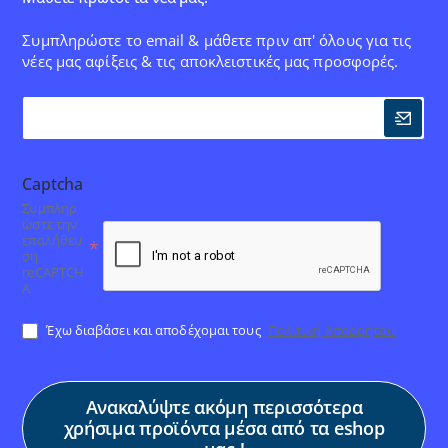
Συμπληρώστε το email & μάθετε πριν απ' όλους για τις
νέες μας αφίξεις & τις αποκλειστικές μας προσφορές.
Captcha
Συμπληρ
ώστε την
επαλήθευ
ση
reCAPTCH
A
Έχω διαβάσει και αποδέχομαι τους
Πολιτική Απορρήτου
Ανακαλύψτε ακόμη περισσότερα
χρήσιμα προϊόντα μέσα από τα eshop