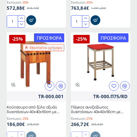
Έκπτωση
-30%
Έκπτωση
-30%
572,88€
763,84€
818,40€
1.091,20€
Πάγκος
Πάγκος
κοπής
κοπής
από
από
ΠΡΟΣΦΟΡΆ
ΠΡΟΣΦΟΡΆ
-25%
-25%
πολυαιθυλένιο
πολυαιθυλένιο
Εξαντλείται γρήγορα
και
και
ανοξείδωτη
ανοξείδωτη
βάση
βάση
διαστάσεων
διαστάσεων
40x40x90cm
60x60x90cm
TR-000.001
TR-000.Π75/RD
Κούτσουρο από ξύλο οξυάs
Πάγκοs ανοξείδωτος
διαστάσεων 40x40x90cm με
διαστάσεων 40x40x90cm με
πάχος 25cm Ελληνικής
κόκκινη πλάκα κοπής
Έκπτωση
-25%
Έκπτωση
-25%
κατασκευής
πολυαιθυλενίου πάχους 5cm
186,00€
266,72€
248,00€
355,63€