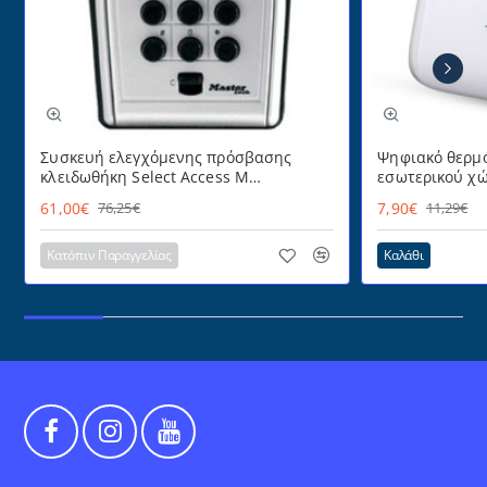
Συσκευή ελεγχόμενης πρόσβασης
Ψηφιακό θερμό
κλειδωθήκη Select Access Μ
εσωτερικού χώ
MASTERLOCK εύχρηστη με
με πρακτικό α
61,00€
7,90€
76,25€
11,29€
προστατευτικό κάλυμμα
επιτραπέζια τ
για επιτοίχια 
Κατόπιν Παραγγελίας
Καλάθι