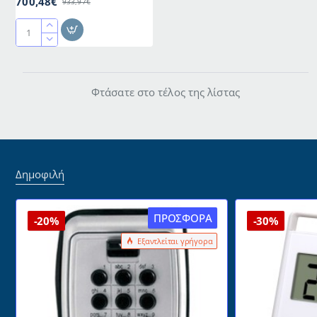
700,48€
933,97€
Πάγκοs
ανοξείδωτος
διαστάσεων
60x70x90cm
Φτάσατε στο τέλος της λίστας
με
κόκκινη
πλάκα
κοπής
πολυαιθυλενίου
πάχους
Δημοφιλή
10cm
ΠΡΟΣΦΟΡΆ
-20%
-30%
Εξαντλείται γρήγορα