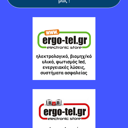
μας !