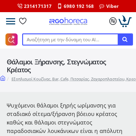
2314171317
6980 192 168
Viber
Αναζήτηση
με
την
Θάλαμοι Ξήρανσης, Στεγνώματος
δύναμη
του
Κρέατος
ΑΙ...
home
Εξοπλισμοί Κουζίνας, Bar, Cafe, Πιτσαρίας, Ζαχαροπλαστείου, Κρε
Ψυχόμενοι θάλαμοι ξηρής ωρίμανσης για
σταδιακό σίτεμα/ξήρανση βόειου κρέατος
καθώς και θάλαμοι στεγνώματος
παραδοσιακών λουκάνικων είναι η απόλυτη