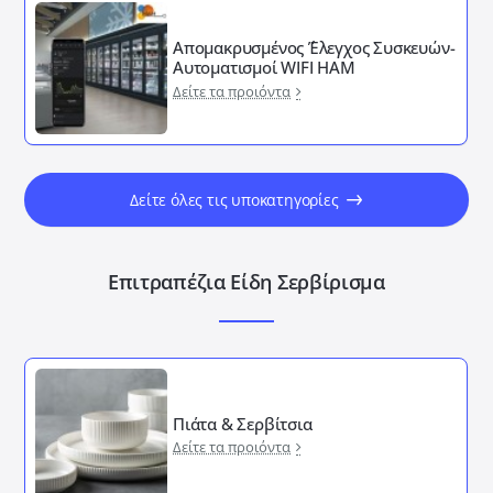
Απομακρυσμένος ΄Έλεγχος Συσκευών-
Αυτοματισμοί WIFI HAM
Δείτε τα προιόντα
Δείτε όλες τις υποκατηγορίες
Επιτραπέζια Είδη Σερβίρισμα
Πιάτα & Σερβίτσια
Δείτε τα προιόντα