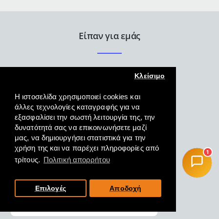
FA-
5126-
5
της
Είπαν για εμάς
First
Austria
Κλείσιμο
Η ιστοσελίδα χρησιμοποιεί cookies και
άλλες τεχνολογίες καταγραφής για να
εξασφαλίσει την σωστή λειτουργία της, την
Άψογη εξυπηρέτηση γρήγορη
δυνατότητά σας να επικοινωνήσετε μαζί
και κατατοπιστική και η
μας, να δημιουργήσει στατιστικά για την
παραλαβή του προϊόντος
χρήση της και να παρέχει πληροφορίες από
1
άμεση.
τρίτους.
Πολιτική απορρήτου
ΜΑΓΓΟΣ, ΦΛΩΡΙΝΑ,
19/10/2022
Επιλογές
Αποδοχή