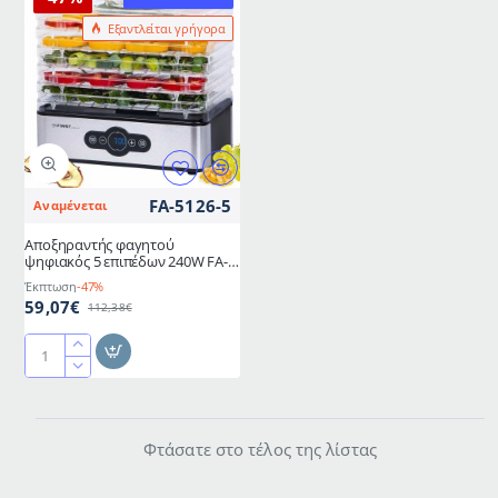
Εξαντλείται γρήγορα
FA-5126-5
Αναμένεται
Αποξηραντής φαγητού
ψηφιακός 5 επιπέδων 240W FA-
5126-5 της First Austria
Έκπτωση
-47%
59,07€
112,38€
Αποξηραντής
φαγητού
ψηφιακός
5
Φτάσατε στο τέλος της λίστας
επιπέδων
240W