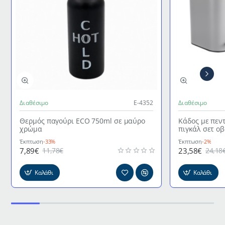
Διαθέσιμο
Ε-4352
Διαθέσιμο
Θερμός παγούρι ECO 750ml σε μαύρο
Κάδος με πεν
χρώμα
πιγκάλ σετ ο
γκρι χρώμα
Έκπτωση
-33%
Έκπτωση
-2%
7,89€
23,58€
11,78€
24,18
Καλάθι
Καλάθι