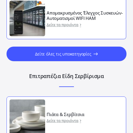
Απομακρυσμένος ΄Έλεγχος Συσκευών-
Αυτοματισμοί WIFI HAM
Δείτε τα προιόντα
Δείτε όλες τις υποκατηγορίες
Επιτραπέζια Είδη Σερβίρισμα
Πιάτα & Σερβίτσια
Δείτε τα προιόντα