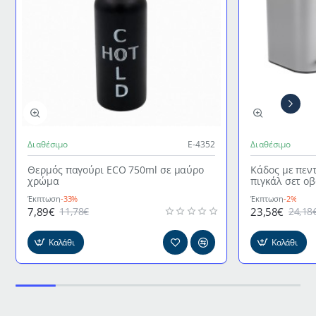
Διαθέσιμο
Ε-4352
Διαθέσιμο
Θερμός παγούρι ECO 750ml σε μαύρο
Κάδος με πεν
χρώμα
πιγκάλ σετ ο
γκρι χρώμα
Έκπτωση
-33%
Έκπτωση
-2%
7,89€
23,58€
11,78€
24,18
Καλάθι
Καλάθι