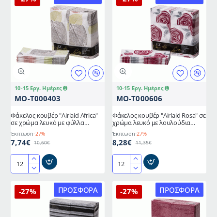
10-15 Εργ. Ημέρες
10-15 Εργ. Ημέρες
MO-T000403
MO-T000606
Φάκελος κουβέρ "Airlaid Africa"
Φάκελος κουβέρ "Airlaid Rosa" σε
σε χρώμα λευκό με φύλλα
χρώμα λευκό με λουλούδια
διαστάσεων 40x40cm
διαστάσεων 40x40cm
Έκπτωση
-27%
Έκπτωση
-27%
7,74€
8,28€
10,60€
11,35€
Φάκελος
Φάκελος
κουβέρ
κουβέρ
"Airlaid
"Airlaid
ΠΡΟΣΦΟΡΆ
ΠΡΟΣΦΟΡΆ
-27%
-27%
Africa"
Rosa"
σε
σε
χρώμα
χρώμα