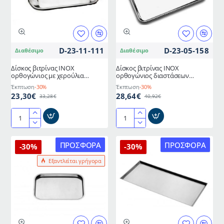
D-23-11-111
D-23-05-158
Διαθέσιμο
Διαθέσιμο
Δίσκος βιτρίνας ΙΝΟΧ
Δίσκος βιτρίνας ΙΝΟΧ
ορθογώνιος με χερούλια
ορθογώνιος διαστάσεων
διαστάσεων 41x31x2hcm
48x33cm
Έκπτωση
-30%
Έκπτωση
-30%
ΙΤΑΛΙΑΣ
23,30€
28,64€
33,28€
40,92€
Δίσκος
Δίσκος
βιτρίνας
βιτρίνας
ΙΝΟΧ
ΙΝΟΧ
ΠΡΟΣΦΟΡΆ
ΠΡΟΣΦΟΡΆ
-30%
-30%
ορθογώνιος
ορθογώνιος
Εξαντλείται γρήγορα
με
διαστάσεων
χερούλια
48x33cm
διαστάσεων
41x31x2hcm
ΙΤΑΛΙΑΣ