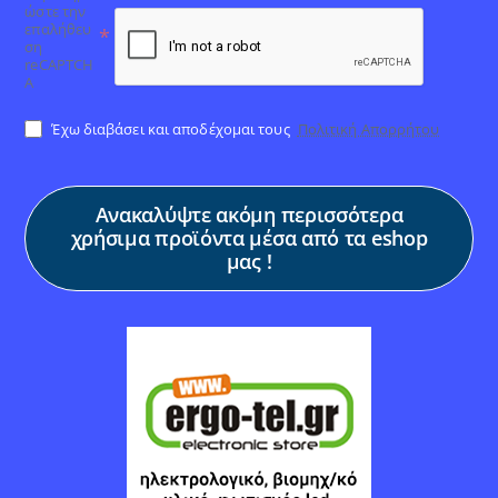
ώστε την
επαλήθευ
ση
reCAPTCH
A
Έχω διαβάσει και αποδέχομαι τους
Πολιτική Απορρήτου
Ανακαλύψτε ακόμη περισσότερα
χρήσιμα προϊόντα μέσα από τα eshop
μας !