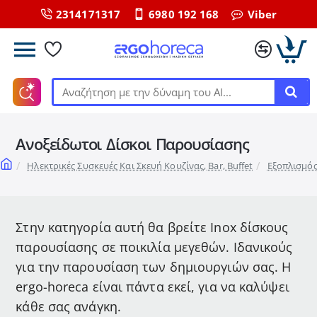
2314171317
6980 192 168
Viber
Αναζήτηση
με
την
Ανοξείδωτοι Δίσκοι Παρουσίασης
δύναμη
του
home
Ηλεκτρικές Συσκευές Και Σκευή Κουζίνας, Bar, Buffet
Εξοπλισμός
ΑΙ...
Στην κατηγορία αυτή θα βρείτε Inox δίσκους
παρουσίασης σε ποικιλία μεγεθών. Ιδανικούς
για την παρουσίαση των δημιουργιών σας. Η
ergo-horeca είναι πάντα εκεί, για να καλύψει
κάθε σας ανάγκη.