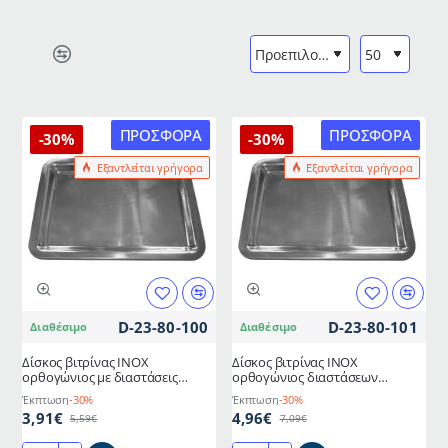
ΠΡΟΣΦΟΡΆ
ΠΡΟΣΦΟΡΆ
-30%
-30%
Εξαντλείται γρήγορα
Εξαντλείται γρήγορα
D-23-80-100
D-23-80-101
Διαθέσιμο
Διαθέσιμο
Δίσκος βιτρίνας ΙΝΟΧ
Δίσκος βιτρίνας ΙΝΟΧ
ορθογώνιος με διαστάσεις
ορθογώνιος διαστάσεων
27x20x2,5hcm
32x22x2,5hcm
Έκπτωση
-30%
Έκπτωση
-30%
3,91€
4,96€
5,59€
7,09€