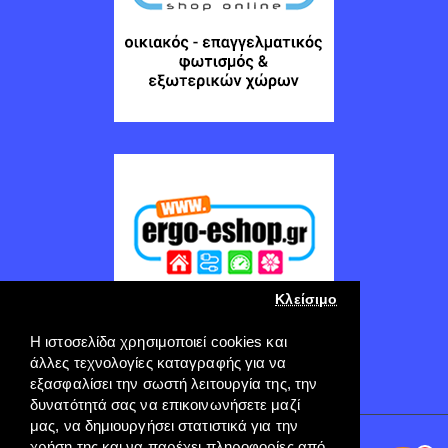
Κλείσιμο
Η ιστοσελίδα χρησιμοποιεί cookies και
άλλες τεχνολογίες καταγραφής για να
εξασφαλίσει την σωστή λειτουργία της, την
δυνατότητά σας να επικοινωνήσετε μαζί
μας, να δημιουργήσει στατιστικά για την
Copyright © 2022, ERGO-GROUP, All Rights Reserved
χρήση της και να παρέχει πληροφορίες από