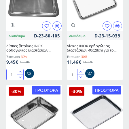
45x35x2,5hcm
D-23-80-105
D-23-15-039
Διαθέσιμο
Διαθέσιμο
Δίσκος βιτρίνας ΙΝΟΧ
Δίσκος ΙΝΟΧ ορθογώνιος
ορθογώνιος διαστάσεων
διαστάσεων 40x28cm για το
50x35x2,5hcm
καπάκι 09-00-158
Έκπτωση
-30%
Έκπτωση
-30%
9,45€
11,46€
13,50€
16,37€
Δίσκος
Δίσκος
βιτρίνας
ΙΝΟΧ
ΙΝΟΧ
ορθογώνιος
ΠΡΟΣΦΟΡΆ
ΠΡΟΣΦΟΡΆ
-30%
-30%
ορθογώνιος
διαστάσεων
διαστάσεων
40x28cm
50x35x2,5hcm
για
το
καπάκι
09-
00-