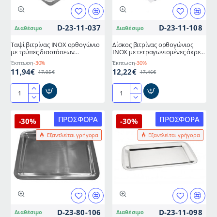
158
D-23-11-037
D-23-11-108
Διαθέσιμο
Διαθέσιμο
Ταψί βιτρίνας ΙΝΟΧ ορθογώνιο
Δίσκος βιτρίνας ορθογώνιος
με τρύπες διαστάσεων
ΙΝΟΧ με τετραγωνισμένες άκρες
27x20x4,5hcm ΙΤΑΛΙΑΣ
και διαστάσεις 27x20x1,5hcm
Έκπτωση
-30%
Έκπτωση
-30%
ΙΤΑΛΙΑΣ
11,94€
12,22€
17,05€
17,46€
Ταψί
Δίσκος
βιτρίνας
βιτρίνας
ΙΝΟΧ
ορθογώνιος
ΠΡΟΣΦΟΡΆ
ΠΡΟΣΦΟΡΆ
-30%
-30%
ορθογώνιο
ΙΝΟΧ
Εξαντλείται γρήγορα
Εξαντλείται γρήγορα
με
με
τρύπες
τετραγωνισμένες
διαστάσεων
άκρες
27x20x4,5hcm
και
ΙΤΑΛΙΑΣ
διαστάσεις
27x20x1,5hcm
ΙΤΑΛΙΑΣ
D-23-80-106
D-23-11-098
Διαθέσιμο
Διαθέσιμο