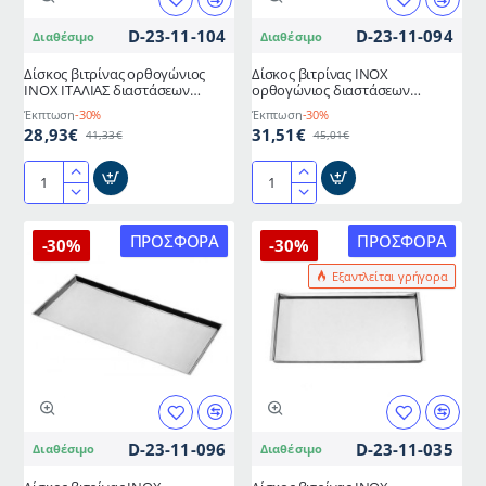
D-23-11-104
D-23-11-094
Διαθέσιμο
Διαθέσιμο
Δίσκος βιτρίνας ορθογώνιος
Δίσκος βιτρίνας ΙΝΟΧ
ΙΝΟΧ ΙΤΑΛΙΑΣ διαστάσεων
ορθογώνιος διαστάσεων
50x35x1,5hcm
58x40x2hcm ΙΤΑΛΙΑΣ
Έκπτωση
-30%
Έκπτωση
-30%
28,93€
31,51€
41,33€
45,01€
Δίσκος
Δίσκος
βιτρίνας
βιτρίνας
ορθογώνιος
ΙΝΟΧ
ΠΡΟΣΦΟΡΆ
ΠΡΟΣΦΟΡΆ
-30%
-30%
ΙΝΟΧ
ορθογώνιος
Εξαντλείται γρήγορα
ΙΤΑΛΙΑΣ
διαστάσεων
διαστάσεων
58x40x2hcm
50x35x1,5hcm
ΙΤΑΛΙΑΣ
D-23-11-096
D-23-11-035
Διαθέσιμο
Διαθέσιμο