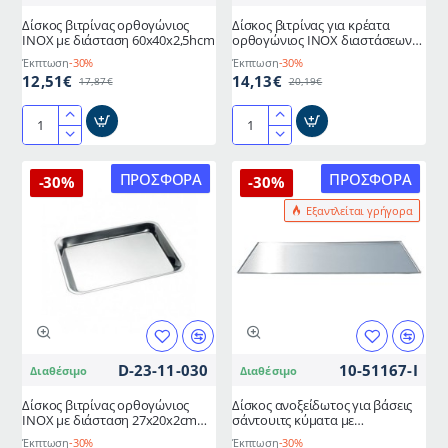
Δίσκος βιτρίνας ορθογώνιος
Δίσκος βιτρίνας για κρέατα
ΙΝΟΧ με διάσταση 60x40x2,5hcm
ορθογώνιος ΙΝΟΧ διαστάσεων
36x22x2hcm ΙΤΑΛΙΑΣ
Έκπτωση
-30%
Έκπτωση
-30%
12,51€
14,13€
17,87€
20,19€
Δίσκος
Δίσκος
βιτρίνας
βιτρίνας
ορθογώνιος
για
ΠΡΟΣΦΟΡΆ
ΠΡΟΣΦΟΡΆ
-30%
-30%
ΙΝΟΧ
κρέατα
Εξαντλείται γρήγορα
με
ορθογώνιος
διάσταση
ΙΝΟΧ
60x40x2,5hcm
διαστάσεων
36x22x2hcm
ΙΤΑΛΙΑΣ
D-23-11-030
10-51167-I
Διαθέσιμο
Διαθέσιμο
Δίσκος βιτρίνας ορθογώνιος
Δίσκος ανοξείδωτος για βάσεις
ΙΝΟΧ με διάσταση 27x20x2cm
σάντουιτς κύματα με
ΙΤΑΛΙΑΣ
δυνατότητα προσαρμογής δύο
Έκπτωση
-30%
Έκπτωση
-30%