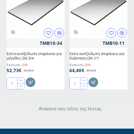
GN
GN
1/2
2/4
TMB10-34
TMB10-11
Extra ανοξείδωτη επιφάνεια για
Extra ανοξείδωτη επιφάνεια για
μέγεθος GN 3/4
διάσταση GN 1/1
Έκπτωση
-20%
Έκπτωση
-20%
52,73€
64,40€
65,92€
80,50€
Extra
Extra
ανοξείδωτη
ανοξείδωτη
επιφάνεια
επιφάνεια
για
για
Φτάσατε στο τέλος της λίστας
μέγεθος
διάσταση
GN
GN
3/4
1/1