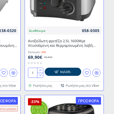
για
ασφαλή
χρήση
138-0320
058-0305
Διαθέσιμο
ε
Ανοξείδωτη φριτέζα 2.5L 1600Wμε
μονωμένη
πτυσσόμενη και θερμομονωμένη λαβή
καλαθιού CL FR 3649 CLATRONIC
Έκπτωση
-30%
69,90€
99,86€
Καλάθι
Ανοξείδωτη
φριτέζα
2.5L
ς στο Viber
Ρωτήστε μας
Ρωτήστε μας στο Viber
1600Wμε
πτυσσόμενη
ΡΟΣΦΟΡΆ
ΠΡΟΣΦΟΡΆ
και
-33%
θερμομονωμένη
λείται γρήγορα
λαβή