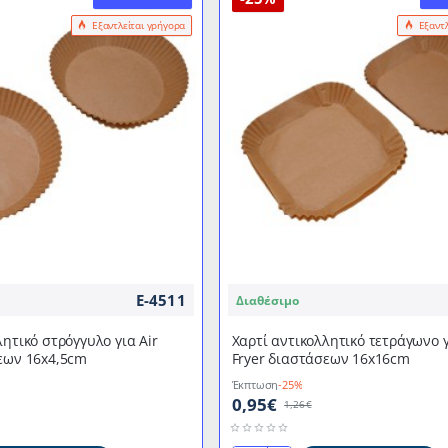
Εξαντλείται γρήγορα
Εξαντ
E-4511
Διαθέσιμο
λητικό στρόγγυλο για Air
Χαρτί αντικολλητικό τετράγωνο γ
εων 16x4,5cm
Fryer διαστάσεων 16x16cm
Έκπτωση
-25%
0,95€
1,26€