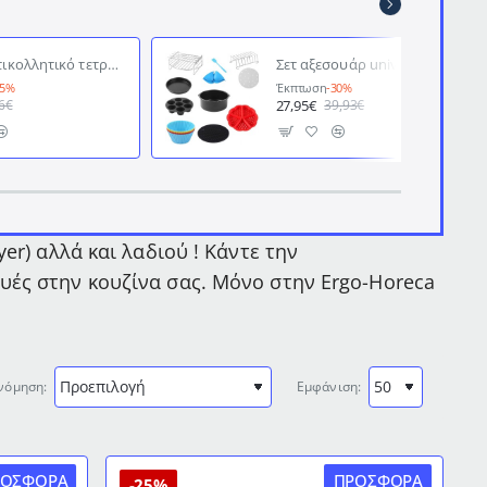
Χαρτί αντικολλητικό τετράγωνο για Air Fryer διαστάσεων 16x16cm
Σετ αξεσουάρ universal για φριτέζες αέρος με κάδο εως 20cm
25%
Έκπτωση
-30%
27,95€
6€
39,93€
er) αλλά και λαδιού ! Κάντε την
υές στην κουζίνα σας. Μόνο στην Ergo-Horeca
νόμηση:
Εμφάνιση:
ΡΟΣΦΟΡΆ
ΠΡΟΣΦΟΡΆ
-25%