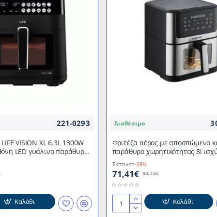
και
να
θερμομονωμένη
λαβή
FR
2264
BOMANN
221-0293
3
Διαθέσιμο
 LiFE VISION XL 6.3L 1300W
Φριτέζα αέρος με αποσπώμενο κ
θόνη LED γυάλινο παράθυρο
παράθυρο χωρητικότητας 8l ισχ
ο κάδο
σε μαύρο χρώμα
Έκπτωση
-28%
71,41€
€
99,18€
Καλάθι
Καλάθι
Φριτέζα