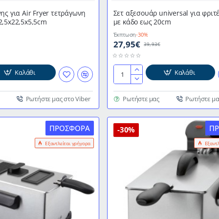
ης για Air Fryer τετράγωνη
Σετ αξεσουάρ universal για φριτ
2,5x22,5x5,5cm
με κάδο εως 20cm
Έκπτωση
-30%
27,95€
39,93€
Καλάθι
Καλάθι
Σετ
αξεσουάρ
universal
Ρωτήστε μας στο Viber
Ρωτήστε μας
Ρωτήστε μα
για
φριτέζες
ΠΡΟΣΦΟΡΆ
Π
αέρος
-30%
με
Εξαντλείται γρήγορα
Εξαντ
m
κάδο
εως
20cm