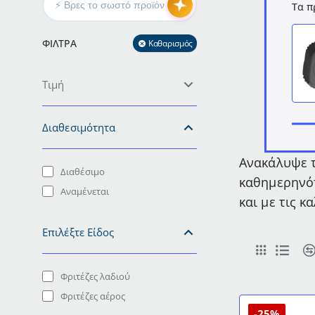
Τα π
ΦΊΛΤΡΑ
Καθαρισμός
Τιμή
Διαθεσιμότητα
Ανακάλυψε τ
Διαθέσιμο
καθημερηνότ
Αναμένεται
και με τις κ
Επιλέξτε Είδος
Φριτέζες λαδιού
Φριτέζες αέρος
-25%