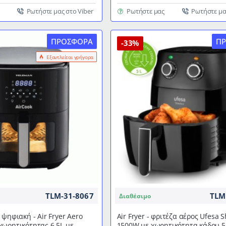
αέρος
με
Ρωτήστε μας στο Viber
Ρωτήστε μας
Ρωτήστε μα
αποσπώμενο
κάδο
ΠΡΟΣΦΟΡΆ
Π
και
-33%
παράθυρο
Εξαντλείται γρήγορα
χωρητικότητας
8l
ισχύος
1800w
σε
μαύρο
χρώμα
TLM-31-8067
TLM
Διαθέσιμο
 ψηφιακή - Air Fryer Aero
Air Fryer - φριτέζα αέρος Ufesa
ωρητικότητας 6.5L με
1500W με χωρητικότητα κάδου 5