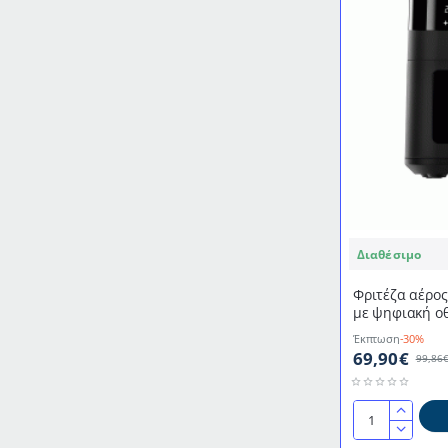
καπάκι
κατασκευασμέ
από
ανοξείδωτο
ατσάλι
LIFE
Friteza
Διαθέσιμο
Φριτέζα αέρος
με ψηφιακή ο
και φωτιζόμεν
Έκπτωση
-30%
69,90€
99,86
Φριτέζα