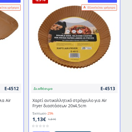
λείται γρήγορα
Εξαντλείται γρήγορα
E-4512
E-4513
Διαθέσιμο
ια Air
Χαρτί αντικολλητικό στρόγγυλο για Air
Fryer διαστάσεων 20x4,5cm
Έκπτωση
-25%
1,13€
1,51€