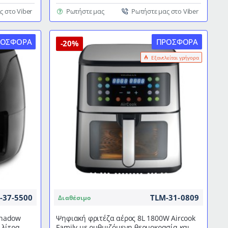
αέρος
Ufesa
ς στο Viber
Ρωτήστε μας
Ρωτήστε μας στο Viber
Panther
χωρητικότητας
ΡΟΣΦΟΡΆ
ΠΡΟΣΦΟΡΆ
3.5L
-20%
ισχύς1200W
Εξαντλείται γρήγορα
με
επιλογή
θερμοκρασίας
-37-5500
TLM-31-0809
Διαθέσιμο
 Shadow
Ψηφιακή φριτέζα αέρος 8L 1800W Aircook
 λίτρα
Family με ρυθμιζόμενη θερμοκρασία και