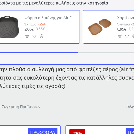
ροϊόντα με τις μεγαλύτερες πωλήσεις στην κατηγορία
Φόρμα σιλικόνης για Air Fryer τετράγωνη διαστάσεων 22,5x22,5x5,5cm
Έκπτωση
-25%
Έκπτωση
-
2,66€
0,95€
3,55€
1,2
ην πλούσια συλλογή μας από φριτέζες αέρος (air fry
ητα σας ευκολότερη έχοντας τις κατάλληλες συσκε
αλύτερες τιμές τις αγοράς!
Σύγκριση Προϊόντων
Ταξι
ΠΡΟΣΦΟΡΆ
Π
-25%