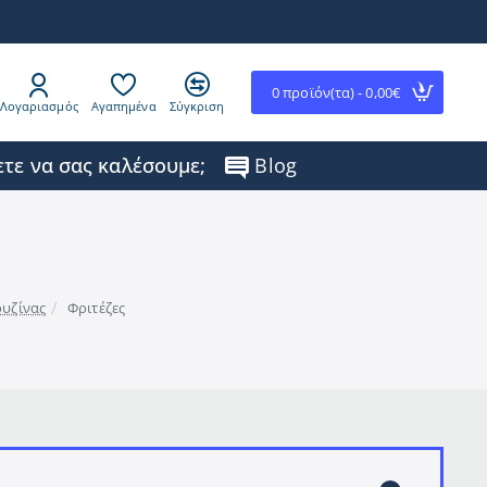
0 προϊόν(τα) - 0,00€
Λογαριασμός
Αγαπημένα
Σύγκριση
τε να σας καλέσουμε;
Blog
ουζίνας
Φριτέζες