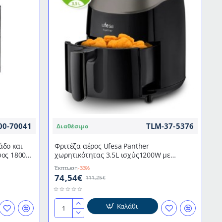
καλαθιού
CL
FR
3649
CLATRONIC
00-70041
TLM-37-5376
Διαθέσιμο
άδο και
Φριτέζα αέρος Ufesa Panther
ύος 1800w
χωρητικότητας 3.5L ισχύς1200W με
επιλογή θερμοκρασίας
Έκπτωση
-33%
74,54€
111,25€
Καλάθι
Φριτέζα