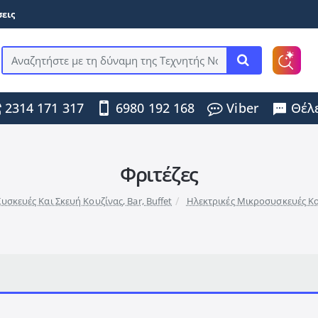
εις
Αναζητήστε
με
τη
2314 171 317
6980 192 168
Viber
Θέλε
δύναμη
της
Τεχνητής
Νοημοσύνης
...
Φριτέζες
υσκευές Και Σκευή Κουζίνας, Bar, Buffet
Ηλεκτρικές Μικροσυσκευές Κ