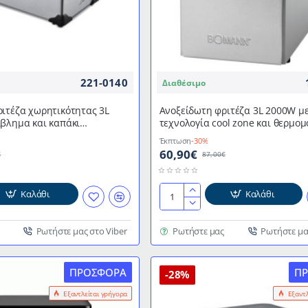
221-0140
Διαθέσιμο
ιτέζα χωρητικότητας 3L
Ανοξείδωτη φριτέζα 3L 2000W μ
βλημα και καπάκι
τεχνολογία cool zone και θερμο
να από ανοξείδωτο ατσάλι
λαβή FR 2264 BOMANN
Έκπτωση
-30%
60,90€
€
87,00€
Καλάθι
Καλάθι
Ανοξείδωτη
φριτέζα
3L
Ρωτήστε μας στο Viber
Ρωτήστε μας
Ρωτήστε μα
2000W
με
ΠΡΟΣΦΟΡΆ
Π
τεχνολογία
-28%
cool
Εξαντλείται γρήγορα
Εξαντ
zone