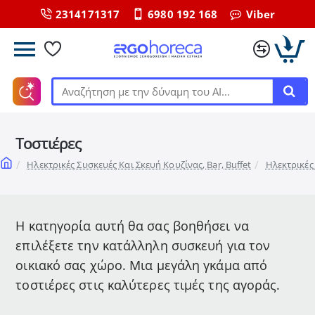
2314171317
6980 192 168
Viber
Αναζήτηση
με
την
Τοστιέρες
δύναμη
του
home
Ηλεκτρικές Συσκευές Και Σκευή Κουζίνας, Bar, Buffet
Ηλεκτρικές
ΑΙ...
Η κατηγορία αυτή θα σας βοηθήσει να
επιλέξετε την κατάλληλη συσκευή για τον
οικιακό σας χώρο. Μια μεγάλη γκάμα από
τοστιέρες στις καλύτερες τιμές της αγοράς.