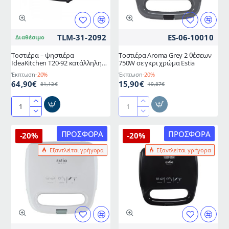
29x23cm
ψησίματος
TLM-31-2092
ES-06-10010
Διαθέσιμο
Τοστιέρα – ψηστιέρα
Τοστιέρα Aroma Grey 2 θέσεων
IdeaKitchen T20-92 κατάλληλη
750W σε γκρι χρώμα Estia
για 6 τόστ με πλάκες γρανίτη
Έκπτωση
-20%
Έκπτωση
-20%
TELEMAX
64,90€
15,90€
81,13€
19,87€
Τοστιέρα
Τοστιέρα
–
Aroma
ψηστιέρα
Grey
ΠΡΟΣΦΟΡΆ
ΠΡΟΣΦΟΡΆ
-20%
-20%
IdeaKitchen
2
Εξαντλείται γρήγορα
Εξαντλείται γρήγορα
T20-
θέσεων
92
750W
κατάλληλη
σε
για
γκρι
6
χρώμα
τόστ
Estia
με
πλάκες