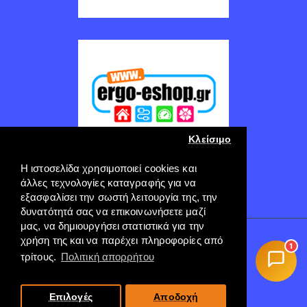
Κλείσιμο
Η ιστοσελίδα χρησιμοποιεί cookies και
άλλες τεχνολογίες καταγραφής για να
εξασφαλίσει την σωστή λειτουργία της, την
δυνατότητά σας να επικοινωνήσετε μαζί
μας, να δημιουργήσει στατιστικά για την
χρήση της και να παρέχει πληροφορίες από
Copyright © 2022, ERGO-GROUP, All Rights Reserved
1
----
τρίτους.
Πολιτική απορρήτου
Πληρωμή
Επιλογές
Αποδοχή