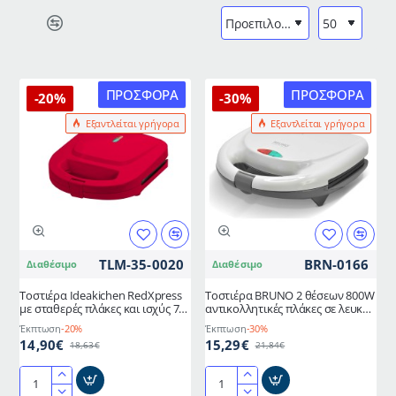
ΠΡΟΣΦΟΡΆ
ΠΡΟΣΦΟΡΆ
-20%
-30%
Εξαντλείται γρήγορα
Εξαντλείται γρήγορα
TLM-35-0020
BRN-0166
Διαθέσιμο
Διαθέσιμο
Τοστιέρα Ideakichen RedXpress
Τοστιέρα BRUNO 2 θέσεων 800W
με σταθερές πλάκες και ισχύς 750
αντικολλητικές πλάκες σε λευκό
Watt Telemax
χρώμα
Έκπτωση
-20%
Έκπτωση
-30%
14,90€
15,29€
18,63€
21,84€
Τοστιέρα
Τοστιέρα