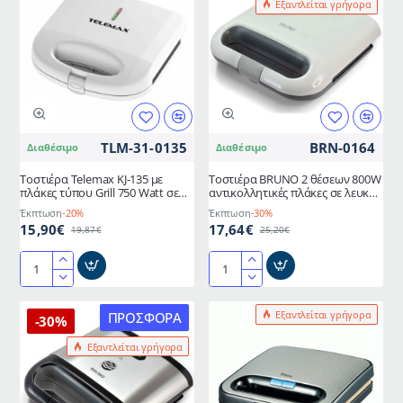
Εξαντλείται γρήγορα
800W
τύπου
αντικολλητικές
grill
πλάκες
σε
σε
λευκό
μαύρο
χρώμα
χρώμα
ισχύος
750W
TLM-31-0135
BRN-0164
Διαθέσιμο
Διαθέσιμο
Τοστιέρα Telemax KJ-135 με
Τοστιέρα BRUNO 2 θέσεων 800W
πλάκες τύπου Grill 750 Watt σε
αντικολλητικές πλάκες σε λευκό
λευκό χρώμα
χρώμα
Έκπτωση
-20%
Έκπτωση
-30%
15,90€
17,64€
19,87€
25,20€
Τοστιέρα
Τοστιέρα
Telemax
BRUNO
KJ-
2
Εξαντλείται γρήγορα
ΠΡΟΣΦΟΡΆ
-30%
135
θέσεων
Εξαντλείται γρήγορα
με
800W
πλάκες
αντικολλητικές
τύπου
πλάκες
Grill
σε