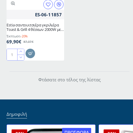
πλάκες
ES-06-11857
Estia σαντουιτσιέρα γκριλιέρα
Toast & Grill 4 θέσεων 2000W με
Αποσπώμενες πλάκες και
Έκπτωση
-20%
θερμοστάτη
69,90€
87,37€
Estia
σαντουιτσιέρα
γκριλιέρα
Toast
Φτάσατε στο τέλος της λίστας
&
Grill
4
θέσεων
2000W
με
Δημοφιλή
Αποσπώμενες
πλάκες
και
ΠΡΟΣΦΟΡΆ