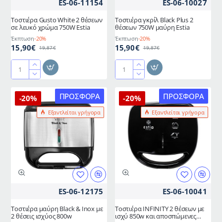
ES-06-11154
ES-06-10027
γρανίτη
TELEMAX
Τοστιέρα Gusto White 2 θέσεων
Τοστιέρα γκρίλ Black Plus 2
σε λευκό χρώμα 750W Estia
θέσεων 750W μαύρη Estia
Έκπτωση
-20%
Έκπτωση
-20%
15,90€
15,90€
19,87€
19,87€
Τοστιέρα
Τοστιέρα
Gusto
γκρίλ
White
Black
ΠΡΟΣΦΟΡΆ
ΠΡΟΣΦΟΡΆ
-20%
-20%
2
Plus
Εξαντλείται γρήγορα
Εξαντλείται γρήγορα
θέσεων
2
σε
θέσεων
λευκό
750W
χρώμα
μαύρη
750W
Estia
Estia
ES-06-12175
ES-06-10041
Τοστιέρα μαύρη Black & Inox με
Τοστιέρα INFINITY 2 θέσεων με
2 θέσεις ισχύος 800w
ισχύ 850w και αποσπώμενες