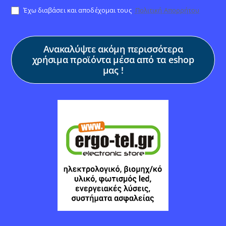
Έχω διαβάσει και αποδέχομαι τους
Πολιτική Απορρήτου
Ανακαλύψτε ακόμη περισσότερα
χρήσιμα προϊόντα μέσα από τα eshop
μας !