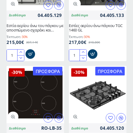
Πλήκτρα
&
Αφής
Πλήκτρα
04.405.129
04.405.133
Διαθέσιμο
Διαθέσιμο
Αφής
Εστία αερίου άνω του πάγκου με
Εστίες αερίου άνω πάγκου TGC
αποσπώμενο σχαράκι και
1460 GL
αυτόματη ανάφλεξη TGS 9021 IX
Έκπτωση
-30%
Έκπτωση
-30%
215,00€
217,00€
307,14€
310,00€
Εστία
Εστίες
αερίου
αερίου
άνω
άνω
ΠΡΟΣΦΟΡΆ
ΠΡΟΣΦΟΡΆ
-30%
-30%
του
πάγκου
πάγκου
TGC
με
1460
αποσπώμενο
GL
σχαράκι
και
αυτόματη
ανάφλεξη
TGS
RO-LB-35
04.405.120
Διαθέσιμο
Διαθέσιμο
9021