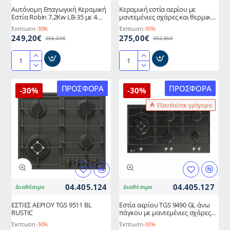
IX
Αυτόνομη Επαγωγική Κεραμική
Κεραμική εστία αερίου με
Εστία Robin 7,2Kw LB-35 με 4
μαντεμένιες σχάρες και θερμικά
Ζώνες & Πλήκτρα Αφής
ασφαλείας ενεργειακής κλάσης Α
Έκπτωση
-30%
Έκπτωση
-30%
TGS-9411-GL THERMOGATZ
249,20€
275,00€
356,00€
392,86€
Αυτόνομη
Κεραμική
Επαγωγική
εστία
Κεραμική
αερίου
ΠΡΟΣΦΟΡΆ
ΠΡΟΣΦΟΡΆ
-30%
-30%
Εστία
με
Εξαντλείται γρήγορα
Robin
μαντεμένιες
7,2Kw
σχάρες
LB-
και
35
θερμικά
με
ασφαλείας
4
ενεργειακής
Ζώνες
κλάσης
&
Α
04.405.124
04.405.127
Διαθέσιμο
Διαθέσιμο
Πλήκτρα
TGS-
Αφής
9411-
ΕΣΤΙΕΣ ΑΕΡΙΟΥ TGS 9511 BL
Εστία αερίου TGS 9490 GL άνω
GL
RUSTIC
πάγκου με μαντεμένιες σχάρες
THERMOGATZ
και θερμικά ασφαλείας
Έκπτωση
-30%
Έκπτωση
-30%