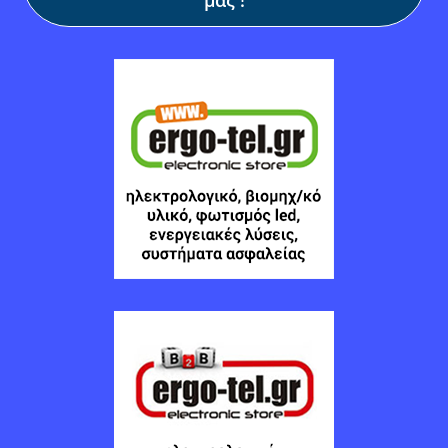
μας !