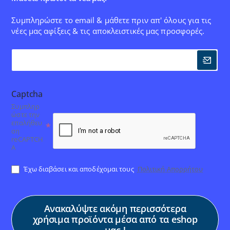
Συμπληρώστε το email & μάθετε πριν απ' όλους για τις
νέες μας αφίξεις & τις αποκλειστικές μας προσφορές.
Captcha
Συμπληρ
ώστε την
επαλήθευ
ση
reCAPTCH
A
Έχω διαβάσει και αποδέχομαι τους
Πολιτική Απορρήτου
Ανακαλύψτε ακόμη περισσότερα
χρήσιμα προϊόντα μέσα από τα eshop