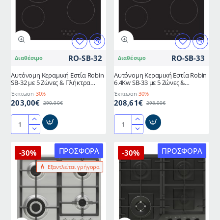
θέσεων
με
με
μικτές
πλήκτρα
εστίες
αφής
3
Π29xΜ52xΒ6cm
αερίου
και
RO-SB-32
RO-SB-33
Διαθέσιμο
Διαθέσιμο
1
ηλεκτρική
Αυτόνομη Κεραμική Εστία Robin
Αυτόνομη Κεραμική Εστία Robin
SB-32 με 5 Ζώνες & Πλήκτρα
6.4Kw SB-33 με 5 Ζώνες &
Αφής
Πλήκτρα Αφής
Έκπτωση
-30%
Έκπτωση
-30%
203,00€
208,61€
290,00€
298,00€
Αυτόνομη
Αυτόνομη
Κεραμική
Κεραμική
Εστία
Εστία
ΠΡΟΣΦΟΡΆ
ΠΡΟΣΦΟΡΆ
-30%
-30%
Robin
Robin
Εξαντλείται γρήγορα
SB-
6.4Kw
32
SB-
με
33
5
με
Ζώνες
5
&
Ζώνες