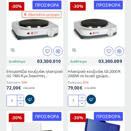
υγραερόυ
χαμηλής
ΠΡΟΣΦΟΡΆ
ΠΡΟΣΦΟΡΆ
-30%
-30%
ΙΝΟΧ
πίεσης
Εξαντλείται γρήγορα
με
υγραερίου
3
βαρέως
εστίες
τύπου
χαμηλής
4kW
πίεσης
από
ημι-
μαντέμι
επαγγελματικό
FOKER
THERMOGATZ
03.300.010
03.300.009
Διαθέσιμο
Διαθέσιμο
Επιτραπέζιο κουζινάκι ηλεκτρικό
Ηλεκτρικό κουζινάκι GS 2000 R
GS 1500 R με διακόπτη
2000W σε λευκό χρώμα
διαβάθμισης και μεταλλικό
THERMOGATZ
Έκπτωση
-30%
Έκπτωση
-30%
καπάκι
72,00€
79,00€
102,86€
112,86€
Επιτραπέζιο
Ηλεκτρικό
κουζινάκι
κουζινάκι
ηλεκτρικό
GS
ΠΡΟΣΦΟΡΆ
ΠΡΟΣΦΟΡΆ
-30%
-30%
GS
2000
1500
R