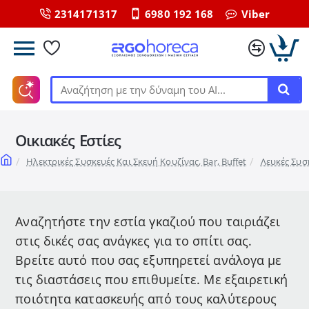
2314171317
6980 192 168
Viber
Αναζήτηση
με
την
Οικιακές Εστίες
δύναμη
του
home
Ηλεκτρικές Συσκευές Και Σκευή Κουζίνας, Bar, Buffet
Λευκές Συσ
ΑΙ...
Αναζητήστε την εστία γκαζιού που ταιριάζει
στις δικές σας ανάγκες για το σπίτι σας.
Βρείτε αυτό που σας εξυπηρετεί ανάλογα με
τις διαστάσεις που επιθυμείτε. Με εξαιρετική
ποιότητα κατασκευής από τους καλύτερους