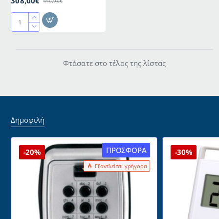
308,00€
440,00€
Αυτόνομη
Μικτή
Κεραμική
Εστία
Φτάσατε στο τέλος της λίστας
Ρεύματος-
Αερίου
Robin
Gce-
45
με
Δημοφιλή
2
Επαγωγικές
Ζώνες
ΠΡΟΣΦΟΡΆ
-20%
-30%
&
2
Εξαντλείται γρήγορα
Ζώνες
Αερίου