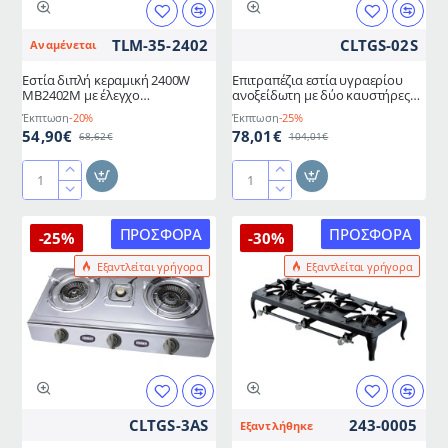
4.3kW,
COLORATO
TLM-35-2402
CLTGS-02S
Αναμένεται
Εστία διπλή κεραμική 2400W
Επιτραπέζια εστία υγραερίου
MB2402M με έλεγχο
ανοξείδωτη με δύο καυστήρες
θερμοκρασίας και λυχνία
3.4-4.3kW COLORATO
Έκπτωση
-20%
Έκπτωση
-25%
ένδειξης λειτουργίας
54,90€
78,01€
68,62€
104,01€
Εστία
Επιτραπέζια
διπλή
εστία
κεραμική
υγραερίου
ΠΡΟΣΦΟΡΆ
ΠΡΟΣΦΟΡΆ
-25%
-30%
2400W
ανοξείδωτη
Εξαντλείται γρήγορα
Εξαντλείται γρήγορα
MB2402M
με
με
δύο
έλεγχο
καυστήρες
θερμοκρασίας
3.4-
και
4.3kW
λυχνία
COLORATO
ένδειξης
λειτουργίας
CLTGS-3AS
243-0005
Εξαντλήθηκε