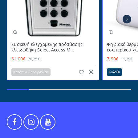
Συσκευή ελεγχόμενης πρόσβασης
Ψηφιακό θερμό
κλειδωθήκη Select Access Μ
εσωτερικού χώ
MASTERLOCK εύχρηστη με
με πρακτικό α
61,00€
7,90€
76,25€
11,29€
προστατευτικό κάλυμμα
επιτραπέζια τ
για επιτοίχια 
Κατόπιν Παραγγελίας
Καλάθι