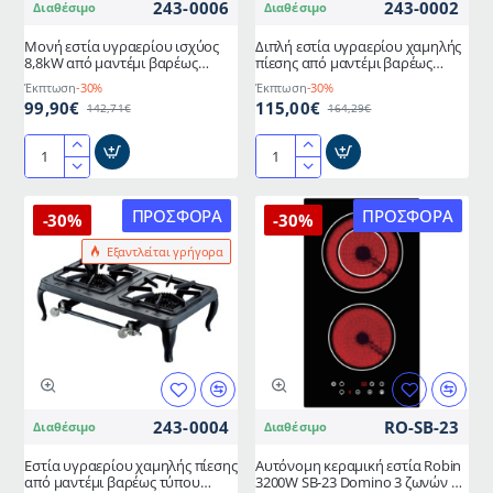
243-0006
243-0002
Διαθέσιμο
Διαθέσιμο
Μονή εστία υγραερίου ισχύος
Διπλή εστία υγραερίου χαμηλής
8,8kW από μαντέμι βαρέως
πίεσης από μαντέμι βαρέως
τύπου χαμηλής πίεσης FOKER
τύπου ισχύος 5kW FOKER
Έκπτωση
-30%
Έκπτωση
-30%
99,90€
115,00€
142,71€
164,29€
Μονή
Διπλή
εστία
εστία
υγραερίου
υγραερίου
ΠΡΟΣΦΟΡΆ
ΠΡΟΣΦΟΡΆ
-30%
-30%
ισχύος
χαμηλής
Εξαντλείται γρήγορα
8,8kW
πίεσης
από
από
μαντέμι
μαντέμι
βαρέως
βαρέως
τύπου
τύπου
χαμηλής
ισχύος
πίεσης
5kW
FOKER
FOKER
243-0004
RO-SB-23
Διαθέσιμο
Διαθέσιμο
Εστία υγραερίου χαμηλής πίεσης
Αυτόνομη κεραμική εστία Robin
από μαντέμι βαρέως τύπου
3200W SB-23 Domino 3 ζωνών με