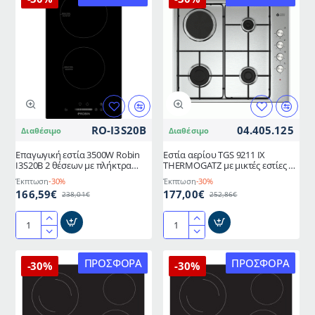
τύπου
τύπου
domino
domino
αυτόνομη
αυτόνομη
ενεργειακής
ενεργειακής
κλάσης
κλάσης
Α
Α
2500W
3500W
THERMOGATZ
THERMOGATZ
RO-I3S20B
04.405.125
Διαθέσιμο
Διαθέσιμο
Επαγωγική εστία 3500W Robin
Εστία αερίου TGS 9211 IX
I3S20B 2 θέσεων με πλήκτρα
THERMOGATZ με μικτές εστίες 3
αφής Π29xΜ52xΒ6cm
αερίου και 1 ηλεκτρική
Έκπτωση
-30%
Έκπτωση
-30%
166,59€
177,00€
238,01€
252,86€
Επαγωγική
Εστία
εστία
αερίου
3500W
TGS
ΠΡΟΣΦΟΡΆ
ΠΡΟΣΦΟΡΆ
-30%
-30%
Robin
9211
I3S20B
IX
2
THERMOGATZ