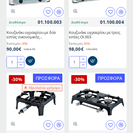
μπλε
χρώμα
FOKER
01.100.003
01.100.004
Διαθέσιμο
Διαθέσιμο
Κουζινάκι υγραερίου με δύο
Κουζινάκι υγραερίου με τρεις
εστίες οικονομικής
εστίες ΟΙ.003
κατανάλωσης ρεύματος ΟΙ.200
Έκπτωση
-30%
Έκπτωση
-30%
90,00€
98,00€
128,57€
140,00€
Κουζινάκι
Κουζινάκι
υγραερίου
υγραερίου
με
με
ΠΡΟΣΦΟΡΆ
ΠΡΟΣΦΟΡΆ
-30%
-30%
δύο
τρεις
Εξαντλείται γρήγορα
εστίες
εστίες
οικονομικής
ΟΙ.003
κατανάλωσης
ρεύματος
ΟΙ.200