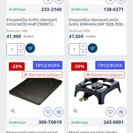
θερμοστάτη
233-2160
138-0271
Διαθέσιμο
Διαθέσιμο
Επιτραπέζια διπλή ηλεκτρική
Επιτραπέζια ηλεκτρική εστία
εστία NEDIS KAEP250EWT2
διπλή BOMANN DKP 5028 2500W
2500W με προστασία
230V με 2 θερμοστάτες συνεχούς
Έκπτωση
-30%
Έκπτωση
-30%
υπερθέρμανσης
ρύθμισης
41,90€
47,50€
59,86€
67,86€
Επιτραπέζια
Επιτραπέζια
διπλή
ηλεκτρική
ηλεκτρική
εστία
ΠΡΟΣΦΟΡΆ
ΠΡΟΣΦΟΡΆ
-28%
-30%
εστία
διπλή
Εξαντλείται γρήγορα
Εξαντλείται γρήγορα
NEDIS
BOMANN
KAEP250EWT2
DKP
2500W
5028
με
2500W
προστασία
230V
υπερθέρμανσης
με
2
θερμοστάτες
300-70019
243-0001
Διαθέσιμο
Διαθέσιμο
συνεχούς
ρύθμισης
Επαγωγική εστία μονή μαύρη
Μονή εστία χαμηλής πίεσης