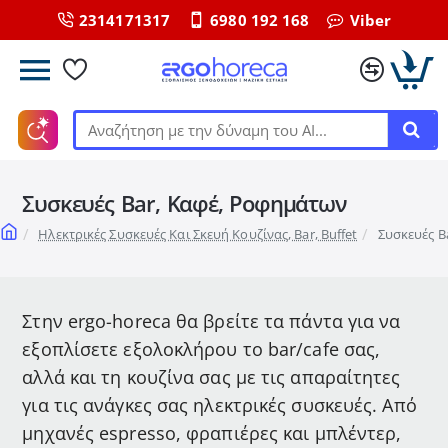
2314171317
6980 192 168
Viber
Αναζήτηση
με
την
Συσκευές Bar, Καφέ, Ροφημάτων
δύναμη
του
home
Ηλεκτρικές Συσκευές Και Σκευή Κουζίνας, Bar, Buffet
Συσκευές B
ΑΙ...
Στην ergo-horeca θα βρείτε τα πάντα για να
εξοπλίσετε εξολοκλήρου το bar/cafe σας,
αλλά και τη κουζίνα σας με τις απαραίτητες
για τις ανάγκες σας ηλεκτρικές συσκευές. Από
μηχανές espresso, φραπιέρες και μπλέντερ,