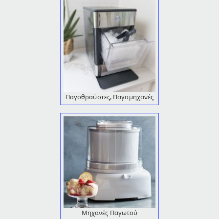
Παγοθραύστες, Παγομηχανές
Μηχανές Παγωτού