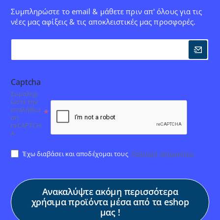
Συμπληρώστε το email & μάθετε πριν απ' όλους για τις
νέες μας αφίξεις & τις αποκλειστικές μας προσφορές.
Captcha
Συμπληρ
ώστε την
επαλήθευ
ση
reCAPTCH
A
Έχω διαβάσει και αποδέχομαι τους
Πολιτική Απορρήτου
Ανακαλύψτε ακόμη περισσότερα
χρήσιμα προϊόντα μέσα από τα eshop
μας !