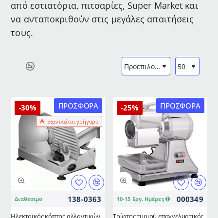
από εστιατόρια, πιτσαρίες, Super Market και
να ανταποκριθούν στις μεγάλες απαιτήσεις
τους.
ΠΡΟΣΦΟΡΆ
ΠΡΟΣΦΟΡΆ
-30%
-25%
Εξαντλείται γρήγορα
138-0363
000349
Διαθέσιμο
10-15 Εργ. Ημέρες
Ηλεκτρικός κόπτης αλλαντικών
Τρίφτης τυριού επαγγελματικός