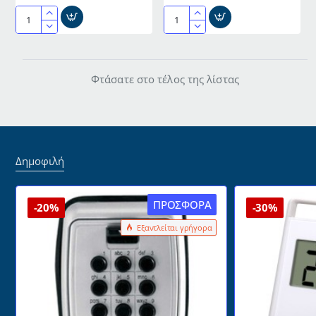
Μηχανή
Μηχανή
Κοπής
Κοπής
σε
σε
φέτες
φέτες
Φτάσατε στο τέλος της λίστας
(Slicer)
(Slicer)
63x53x46cm
GLT
SIVVAS
300
S-
LA
300-
MINERVA
A
Δημοφιλή
ΠΡΟΣΦΟΡΆ
-20%
-30%
Εξαντλείται γρήγορα