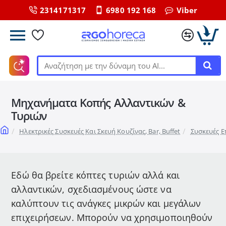
2314171317
6980 192 168
Viber
Αναζήτηση
με
την
Μηχανήματα Κοπής Αλλαντικών &
δύναμη
του
Τυριών
ΑΙ...
home
Ηλεκτρικές Συσκευές Και Σκευή Κουζίνας, Bar, Buffet
Συσκευές Ε
Εδώ θα βρείτε κόπτες τυριών αλλά και
αλλαντικών, σχεδιασμένους ώστε να
καλύπτουν τις ανάγκες μικρών και μεγάλων
επιχειρήσεων. Μπορούν να χρησιμοποιηθούν