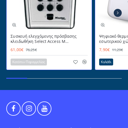
Συσκευή ελεγχόμενης πρόσβασης
Ψηφιακό θερμό
κλειδωθήκη Select Access Μ
εσωτερικού χώ
MASTERLOCK εύχρηστη με
με πρακτικό α
61,00€
7,90€
76,25€
11,29€
προστατευτικό κάλυμμα
επιτραπέζια τ
για επιτοίχια 
Κατόπιν Παραγγελίας
Καλάθι