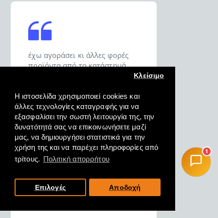
έχω αγοράσει κι άλλες φορές
προϊόντα από το κατάστημά
σας και είμαι σε θέση να σας πω
Κλείσιμο
ότι σας εμπιστεύομαι για τις
αγορές μου.
Η ιστοσελίδα χρησιμοποιεί cookies και
άλλες τεχνολογίες καταγραφής για να
εξασφαλίσει την σωστή λειτουργία της, την
ΔΗΜΗΤΡΙΟΣ, ΚΑΡΑΒΟΜΥΛΟΣ
δυνατότητά σας να επικοινωνήσετε μαζί
Ν. ΦΘΙΩΤΗΔΟΣ, 18/10/2022
μας, να δημιουργήσει στατιστικά για την
χρήση της και να παρέχει πληροφορίες από
1
τρίτους.
Πολιτική απορρήτου
Επιλογές
Αποδοχή