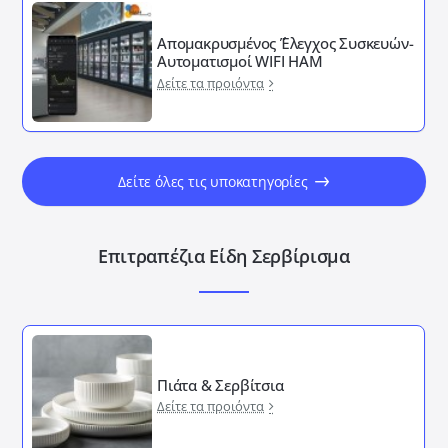
Απομακρυσμένος ΄Έλεγχος Συσκευών-
Αυτοματισμοί WIFI HAM
Δείτε τα προιόντα
Δείτε όλες τις υποκατηγορίες
Επιτραπέζια Είδη Σερβίρισμα
Πιάτα & Σερβίτσια
Δείτε τα προιόντα