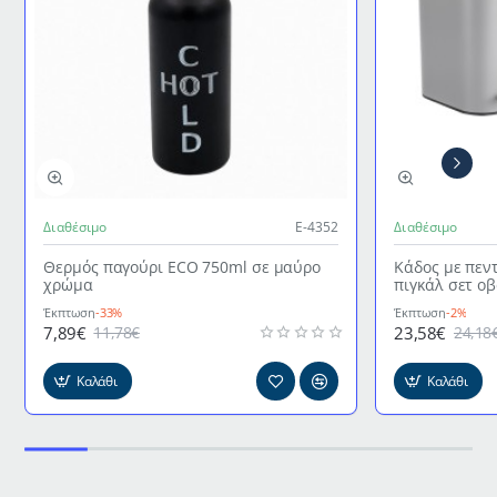
Διαθέσιμο
Ε-4352
Διαθέσιμο
Θερμός παγούρι ECO 750ml σε μαύρο
Κάδος με πεν
χρώμα
πιγκάλ σετ ο
γκρι χρώμα
Έκπτωση
-33%
Έκπτωση
-2%
7,89€
23,58€
11,78€
24,18
Καλάθι
Καλάθι