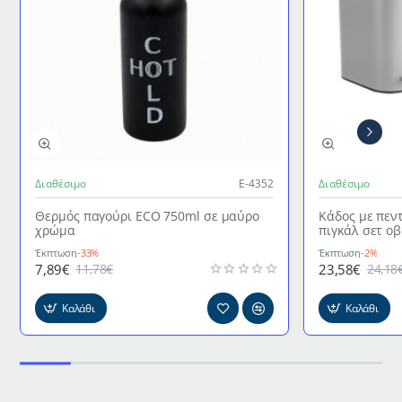
Διαθέσιμο
Ε-4352
Διαθέσιμο
Θερμός παγούρι ECO 750ml σε μαύρο
Κάδος με πεν
χρώμα
πιγκάλ σετ ο
γκρι χρώμα
Έκπτωση
-33%
Έκπτωση
-2%
7,89€
23,58€
11,78€
24,18
Καλάθι
Καλάθι