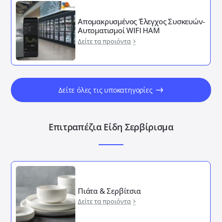
Απομακρυσμένος ΄Έλεγχος Συσκευών-
Αυτοματισμοί WIFI HAM
Δείτε τα προιόντα
Δείτε όλες τις υποκατηγορίες
Επιτραπέζια Είδη Σερβίρισμα
Πιάτα & Σερβίτσια
Δείτε τα προιόντα