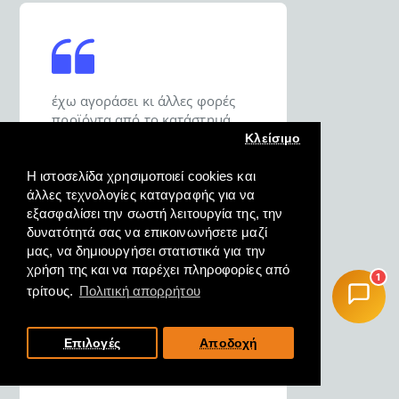
έχω αγοράσει κι άλλες φορές
προϊόντα από το κατάστημά
σας και είμαι σε θέση να σας πω
Κλείσιμο
ότι σας εμπιστεύομαι για τις
αγορές μου.
Η ιστοσελίδα χρησιμοποιεί cookies και
άλλες τεχνολογίες καταγραφής για να
εξασφαλίσει την σωστή λειτουργία της, την
ΔΗΜΗΤΡΙΟΣ, ΚΑΡΑΒΟΜΥΛΟΣ
δυνατότητά σας να επικοινωνήσετε μαζί
Ν. ΦΘΙΩΤΗΔΟΣ, 18/10/2022
μας, να δημιουργήσει στατιστικά για την
χρήση της και να παρέχει πληροφορίες από
1
τρίτους.
Πολιτική απορρήτου
Επιλογές
Αποδοχή