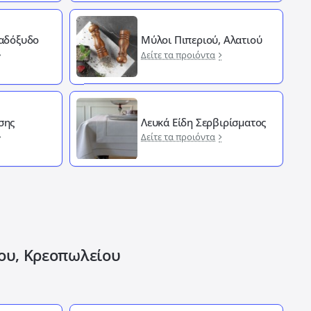
Λαδόξυδο
Μύλοι Πιπεριού, Αλατιού
Δείτε τα προιόντα
σης
Λευκά Είδη Σερβιρίσματος
Δείτε τα προιόντα
ίου, Κρεοπωλείου