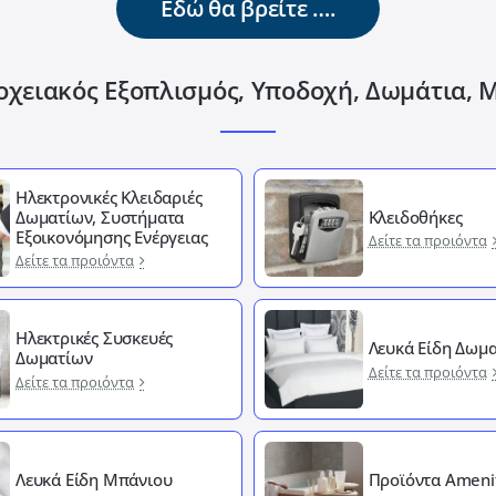
Εδώ θα βρείτε ….
οχειακός Εξοπλισμός, Υποδοχή, Δωμάτια, 
Ηλεκτρονικές Κλειδαριές
Δωματίων, Συστήματα
Κλειδοθήκες
Εξοικονόμησης Ενέργειας
Δείτε τα προιόντα
Δείτε τα προιόντα
Ηλεκτρικές Συσκευές
Λευκά Είδη Δωμα
Δωματίων
Δείτε τα προιόντα
Δείτε τα προιόντα
Λευκά Είδη Μπάνιου
Προϊόντα Ameni