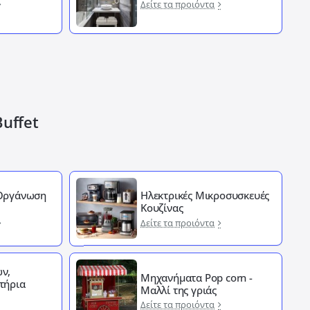
Δείτε τα προιόντα
Buffet
 Οργάνωση
Ηλεκτρικές Μικροσυσκευές
Κουζίνας
Δείτε τα προιόντα
ν,
Μηχανήματα Pop corn -
τήρια
Μαλλί της γριάς
Δείτε τα προιόντα