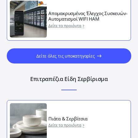
Απομακρυσμένος ΄Έλεγχος Συσκευών-
Αυτοματισμοί WIFI HAM
Δείτε τα προιόντα
Δείτε όλες τις υποκατηγορίες
Επιτραπέζια Είδη Σερβίρισμα
Πιάτα & Σερβίτσια
Δείτε τα προιόντα