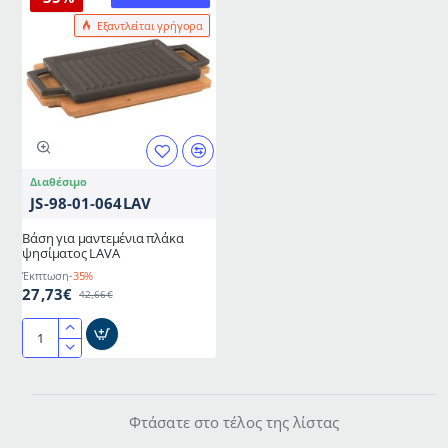
Εξαντλείται γρήγορα
Διαθέσιμο
JS-98-01-064LAV
Βάση για μαντεμένια πλάκα
ψησίματος LAVA
Έκπτωση
-35%
27,73€
42,66€
Βάση
για
μαντεμένια
πλάκα
Φτάσατε στο τέλος της λίστας
ψησίματος
LAVA