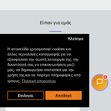
Είπαν για εμάς
Κλείσιμο
Η ιστοσελίδα χρησιμοποιεί cookies και
άλλες τεχνολογίες καταγραφής για να
εξασφαλίσει την σωστή λειτουργία της, την
δυνατότητά σας να επικοινωνήσετε μαζί
Άψογη εξυπηρέτηση γρήγορη
μας, να δημιουργήσει στατιστικά για την
και κατατοπιστική και η
χρήση της και να παρέχει πληροφορίες από
παραλαβή του προϊόντος
1
τρίτους.
Πολιτική απορρήτου
άμεση.
ΜΑΓΓΟΣ, ΦΛΩΡΙΝΑ,
Επιλογές
Αποδοχή
19/10/2022