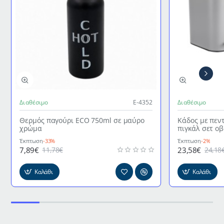
Διαθέσιμο
Ε-4352
Διαθέσιμο
Θερμός παγούρι ECO 750ml σε μαύρο
Κάδος με πεν
χρώμα
πιγκάλ σετ ο
γκρι χρώμα
Έκπτωση
-33%
Έκπτωση
-2%
7,89€
23,58€
11,78€
24,18
Καλάθι
Καλάθι