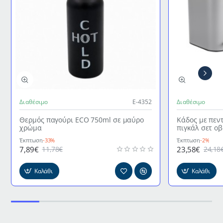
Διαθέσιμο
Ε-4352
Διαθέσιμο
Θερμός παγούρι ECO 750ml σε μαύρο
Κάδος με πεν
χρώμα
πιγκάλ σετ ο
γκρι χρώμα
Έκπτωση
-33%
Έκπτωση
-2%
7,89€
23,58€
11,78€
24,18
Καλάθι
Καλάθι