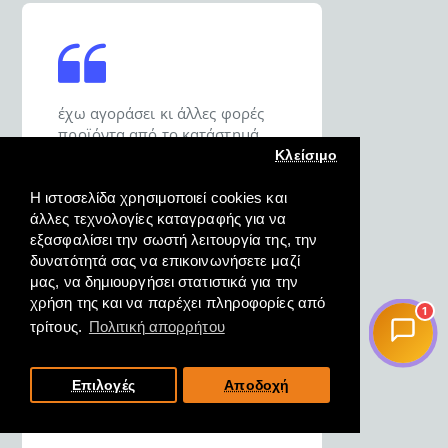
έχω αγοράσει κι άλλες φορές
προϊόντα από το κατάστημά
σας και είμαι σε θέση να σας πω
Κλείσιμο
ότι σας εμπιστεύομαι για τις
αγορές μου.
Η ιστοσελίδα χρησιμοποιεί cookies και
άλλες τεχνολογίες καταγραφής για να
εξασφαλίσει την σωστή λειτουργία της, την
ΔΗΜΗΤΡΙΟΣ, ΚΑΡΑΒΟΜΥΛΟΣ
δυνατότητά σας να επικοινωνήσετε μαζί
Ν. ΦΘΙΩΤΗΔΟΣ, 18/10/2022
μας, να δημιουργήσει στατιστικά για την
χρήση της και να παρέχει πληροφορίες από
1
τρίτους.
Πολιτική απορρήτου
Επιλογές
Αποδοχή