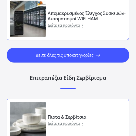
Απομακρυσμένος ΄Έλεγχος Συσκευών-
Αυτοματισμοί WIFI HAM
Δείτε τα προιόντα
Δείτε όλες τις υποκατηγορίες
Επιτραπέζια Είδη Σερβίρισμα
Πιάτα & Σερβίτσια
Δείτε τα προιόντα