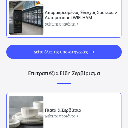
Απομακρυσμένος ΄Έλεγχος Συσκευών-
Αυτοματισμοί WIFI HAM
Δείτε τα προιόντα
Δείτε όλες τις υποκατηγορίες
Επιτραπέζια Είδη Σερβίρισμα
Πιάτα & Σερβίτσια
Δείτε τα προιόντα