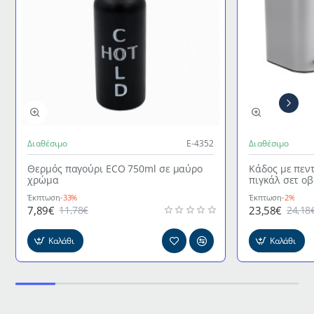
Διαθέσιμο
Ε-4352
Διαθέσιμο
Θερμός παγούρι ECO 750ml σε μαύρο
Κάδος με πεν
χρώμα
πιγκάλ σετ ο
γκρι χρώμα
Έκπτωση
-33%
Έκπτωση
-2%
7,89€
23,58€
11,78€
24,18
Καλάθι
Καλάθι