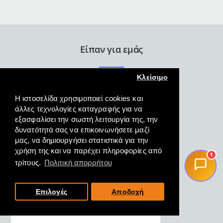
καλάθι
για
πλυντήριο
ή
στεγνωτήριο
Είπαν για εμάς
ρούχων
σε
λευκό
Κλείσιμο
χρώμα
32L
Η ιστοσελίδα χρησιμοποιεί cookies και
άλλες τεχνολογίες καταγραφής για να
εξασφαλίσει την σωστή λειτουργία της, την
δυνατότητά σας να επικοινωνήσετε μαζί
Άψογη εξυπηρέτηση γρήγορη
μας, να δημιουργήσει στατιστικά για την
και κατατοπιστική και η
χρήση της και να παρέχει πληροφορίες από
1
παραλαβή του προϊόντος
τρίτους.
Πολιτική απορρήτου
άμεση.
ΜΑΓΓΟΣ, ΦΛΩΡΙΝΑ,
Επιλογές
Αποδοχή
19/10/2022