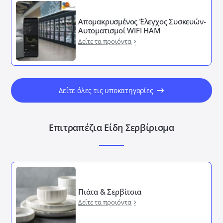
Απομακρυσμένος ΄Έλεγχος Συσκευών-
Αυτοματισμοί WIFI HAM
Δείτε τα προιόντα
Δείτε όλες τις υποκατηγορίες
Επιτραπέζια Είδη Σερβίρισμα
Πιάτα & Σερβίτσια
Δείτε τα προιόντα