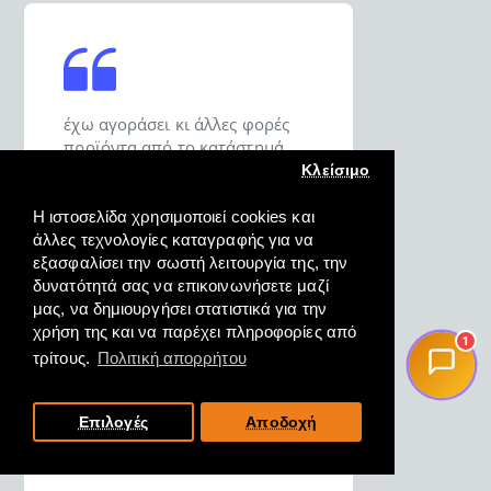
έχω αγοράσει κι άλλες φορές
προϊόντα από το κατάστημά
σας και είμαι σε θέση να σας πω
Κλείσιμο
ότι σας εμπιστεύομαι για τις
αγορές μου.
Η ιστοσελίδα χρησιμοποιεί cookies και
άλλες τεχνολογίες καταγραφής για να
εξασφαλίσει την σωστή λειτουργία της, την
ΔΗΜΗΤΡΙΟΣ, ΚΑΡΑΒΟΜΥΛΟΣ
δυνατότητά σας να επικοινωνήσετε μαζί
Ν. ΦΘΙΩΤΗΔΟΣ, 18/10/2022
μας, να δημιουργήσει στατιστικά για την
χρήση της και να παρέχει πληροφορίες από
1
τρίτους.
Πολιτική απορρήτου
Επιλογές
Αποδοχή