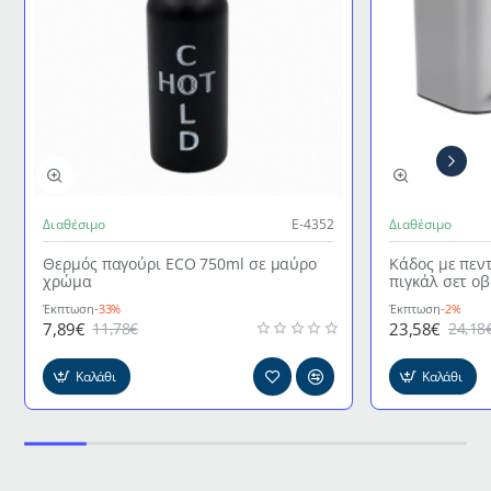
Διαθέσιμο
Ε-4352
Διαθέσιμο
Θερμός παγούρι ECO 750ml σε μαύρο
Κάδος με πεν
χρώμα
πιγκάλ σετ ο
γκρι χρώμα
Έκπτωση
-33%
Έκπτωση
-2%
7,89€
23,58€
11,78€
24,18
Καλάθι
Καλάθι