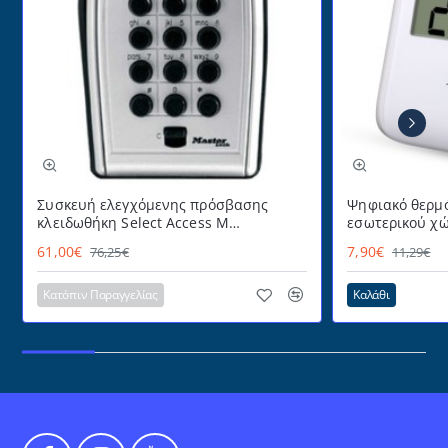
DAYS
της
Leone
Συσκευή ελεγχόμενης πρόσβασης
Ψηφιακό θερμό
κλειδωθήκη Select Access Μ
εσωτερικού χώ
MASTERLOCK εύχρηστη με
με πρακτικό α
61,00€
7,90€
76,25€
11,29€
προστατευτικό κάλυμμα
επιτραπέζια τ
για επιτοίχια 
Κατόπιν Παραγγελίας
Καλάθι