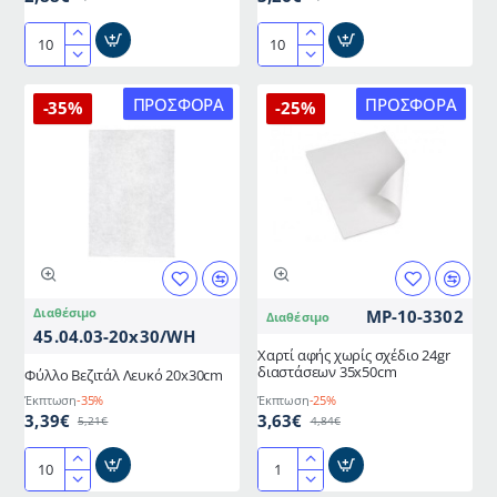
Χαρτί
Χαρτί
αφής
αφής
χωρίς
ατύπωτο
ΠΡΟΣΦΟΡΆ
ΠΡΟΣΦΟΡΆ
-35%
-25%
σχέδιο
19gr
25gr
διαστάσεων
διαστάσεων
35x50cm
35x50cm
Διαθέσιμο
MP-10-3302
Διαθέσιμο
45.04.03-20x30/WH
Χαρτί αφής χωρίς σχέδιο 24gr
διαστάσεων 35x50cm
Φύλλο Βεζιτάλ Λευκό 20x30cm
Έκπτωση
-35%
Έκπτωση
-25%
3,39€
3,63€
5,21€
4,84€
Φύλλο
Χαρτί