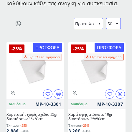
καλύψουν κάθε σας ανάγκη για συσκευασία.
ΠΡΟΣΦΟΡΆ
ΠΡΟΣΦΟΡΆ
-25%
-25%
Εξαντλείται γρήγορα
Εξαντλείται γρήγορα
MP-10-3301
MP-10-3307
Διαθέσιμο
Διαθέσιμο
Χαρτί αφής χωρίς σχέδιο 25gr
Χαρτί αφής ατύπωτο 19gr
διαστάσεων 35x50cm
διαστάσεων 35x50cm
Έκπτωση
-25%
Έκπτωση
-25%
2,88€
3,26€
3,84€
4,34€