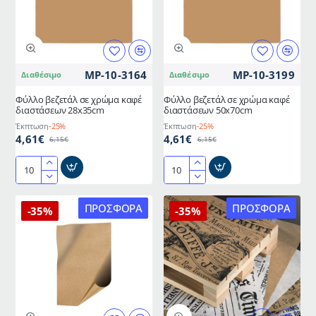
MP-10-3164
MP-10-3199
Διαθέσιμο
Διαθέσιμο
Φύλλο βεζετάλ σε χρώμα καφέ
Φύλλο βεζετάλ σε χρώμα καφέ
διαστάσεων 28x35cm
διαστάσεων 50x70cm
Έκπτωση
-25%
Έκπτωση
-25%
4,61€
4,61€
6,15€
6,15€
Φύλλο
Φύλλο
βεζετάλ
βεζετάλ
σε
σε
ΠΡΟΣΦΟΡΆ
ΠΡΟΣΦΟΡΆ
-35%
-35%
χρώμα
χρώμα
καφέ
καφέ
διαστάσεων
διαστάσεων
28x35cm
50x70cm