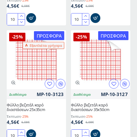
Έκπτωση
-25%
Έκπτωση
-25%
4,56€
4,56€
6,08€
6,08€
Φύλλο
Φύλλο
βεζετάλ
βεζετάλ
καρό
καρό
ΠΡΟΣΦΟΡΆ
ΠΡΟΣΦΟΡΆ
-25%
-25%
διαστάσεων
διαστάσεων
Εξαντλείται γρήγορα
20x30cm
23x30cm
MP-10-3123
MP-10-3127
Διαθέσιμο
Διαθέσιμο
Φύλλο βεζετάλ καρό
Φύλλο βεζετάλ καρό
διαστάσεων 25x35cm
διαστάσεων 35x50cm
Έκπτωση
-25%
Έκπτωση
-25%
4,56€
4,56€
6,08€
6,08€