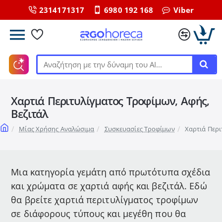
2314171317
6980 192 168
Viber
Αναζήτηση
με
την
Χαρτιά Περιτυλίγματος Τροφίμων, Αφής,
δύναμη
του
Βεζιτάλ
ΑΙ...
home
Μίας Χρήσης Αναλώσιμα
Συσκευασίες Τροφίμων
Χαρτιά Περι
Μια κατηγορία γεμάτη από πρωτότυπα σχέδια
και χρώματα σε χαρτιά αφής και βεζιτάλ. Εδώ
θα βρείτε χαρτιά περιτυλίγματος τροφίμων
σε διάφορους τύπους και μεγέθη που θα