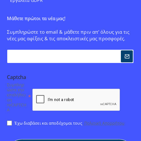
Εργαλεία GDPR
Μάθετε πρώτοι τα νέα μας!
Συμπληρώστε το email & μάθετε πριν απ' όλους για τις
νέες μας αφίξεις & τις αποκλειστικές μας προσφορές.
Captcha
Συμπληρ
ώστε την
επαλήθευ
ση
reCAPTCH
A
Έχω διαβάσει και αποδέχομαι τους
Πολιτική Απορρήτου