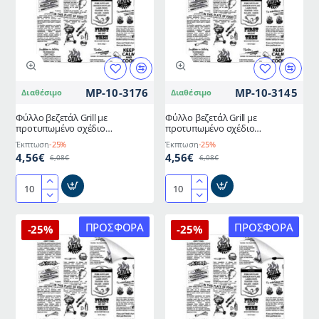
διαστάσεων
διαστάσεων
20x30cm
23x30cm
MP-10-3176
MP-10-3145
Διαθέσιμο
Διαθέσιμο
Φύλλο βεζετάλ Grill με
Φύλλο βεζετάλ Grill με
προτυπωμένο σχέδιο
προτυπωμένο σχέδιο
διαστάσεων 25x35cm
διαστάσεων 28x35cm
Έκπτωση
-25%
Έκπτωση
-25%
4,56€
4,56€
6,08€
6,08€
Φύλλο
Φύλλο
βεζετάλ
βεζετάλ
Grill
Grill
ΠΡΟΣΦΟΡΆ
ΠΡΟΣΦΟΡΆ
-25%
-25%
με
με
προτυπωμένο
προτυπωμένο
σχέδιο
σχέδιο
διαστάσεων
διαστάσεων
25x35cm
28x35cm