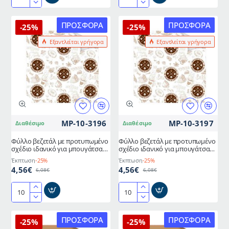
Φύλλο
Φύλλο
βεζετάλ
βεζετάλ
καρό
καρό
ΠΡΟΣΦΟΡΆ
ΠΡΟΣΦΟΡΆ
-25%
-25%
διαστάσεων
διαστάσεων
Εξαντλείται γρήγορα
Εξαντλείται γρήγορα
25x35cm
35x50cm
MP-10-3196
MP-10-3197
Διαθέσιμο
Διαθέσιμο
Φύλλο βεζετάλ με προτυπωμένο
Φύλλο βεζετάλ με προτυπωμένο
σχέδιο ιδανικό για μπουγάτσα
σχέδιο ιδανικό για μπουγάτσα
διαστάσεων 25x35cm
διαστάσεων 35x50cm
Έκπτωση
-25%
Έκπτωση
-25%
4,56€
4,56€
6,08€
6,08€
Φύλλο
Φύλλο
βεζετάλ
βεζετάλ
με
με
ΠΡΟΣΦΟΡΆ
ΠΡΟΣΦΟΡΆ
-25%
-25%
προτυπωμένο
προτυπωμένο