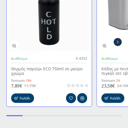
Διαθέσιμο
Ε-4352
Διαθέσιμο
Θερμός παγούρι ECO 750ml σε μαύρο
Κάδος με πεν
χρώμα
πιγκάλ σετ ο
γκρι χρώμα
Έκπτωση
-33%
Έκπτωση
-2%
7,89€
23,58€
11,78€
24,18
Καλάθι
Καλάθι