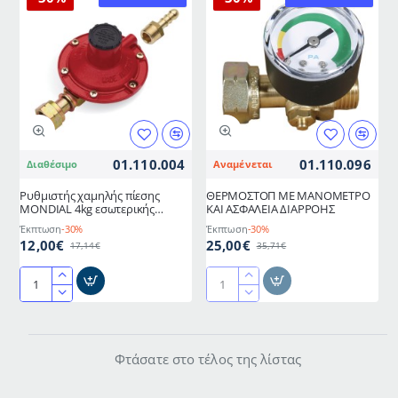
01.110.004
01.110.096
Διαθέσιμο
Αναμένεται
Ρυθμιστής χαμηλής πίεσης
ΘΕΡΜΟΣΤΟΠ ΜΕ ΜΑΝΟΜΕΤΡΟ
MONDIAL 4kg εσωτερικής
ΚΑΙ ΑΣΦΑΛΕΙΑ ΔΙΑΡΡΟΗΣ
ρύθμισης
Έκπτωση
-30%
Έκπτωση
-30%
12,00€
25,00€
17,14€
35,71€
Ρυθμιστής
ΘΕΡΜΟΣΤΟΠ
χαμηλής
ΜΕ
πίεσης
ΜΑΝΟΜΕΤΡΟ
MONDIAL
ΚΑΙ
Φτάσατε στο τέλος της λίστας
4kg
ΑΣΦΑΛΕΙΑ
εσωτερικής
ΔΙΑΡΡΟΗΣ