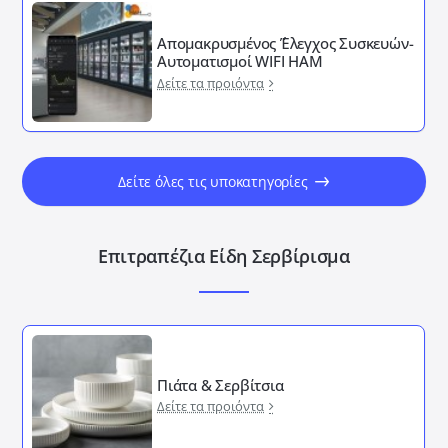
Απομακρυσμένος ΄Έλεγχος Συσκευών-
Αυτοματισμοί WIFI HAM
Δείτε τα προιόντα
Δείτε όλες τις υποκατηγορίες
Επιτραπέζια Είδη Σερβίρισμα
Πιάτα & Σερβίτσια
Δείτε τα προιόντα