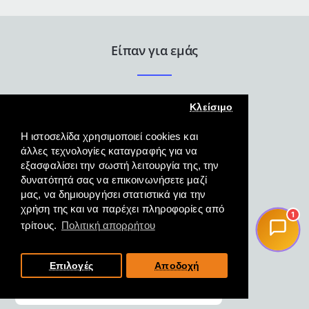
ρύθμισης
Είπαν για εμάς
Κλείσιμο
Η ιστοσελίδα χρησιμοποιεί cookies και
άλλες τεχνολογίες καταγραφής για να
εξασφαλίσει την σωστή λειτουργία της, την
Άψογη εξυπηρέτηση γρήγορη
δυνατότητά σας να επικοινωνήσετε μαζί
και κατατοπιστική και η
μας, να δημιουργήσει στατιστικά για την
παραλαβή του προϊόντος
χρήση της και να παρέχει πληροφορίες από
1
άμεση.
τρίτους.
Πολιτική απορρήτου
ΜΑΓΓΟΣ, ΦΛΩΡΙΝΑ,
19/10/2022
Επιλογές
Αποδοχή