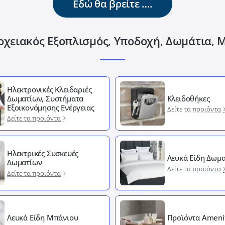
Εδώ θα βρείτε ….
οχειακός Εξοπλισμός, Υποδοχή, Δωμάτια, 
Ηλεκτρονικές Κλειδαριές
Δωματίων, Συστήματα
Κλειδοθήκες
Εξοικονόμησης Ενέργειας
Δείτε τα προιόντα
Δείτε τα προιόντα
Ηλεκτρικές Συσκευές
Λευκά Είδη Δωμα
Δωματίων
Δείτε τα προιόντα
Δείτε τα προιόντα
Λευκά Είδη Μπάνιου
Προϊόντα Ameni