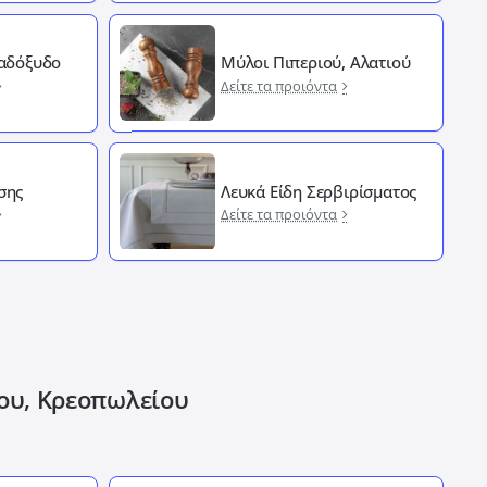
Λαδόξυδο
Μύλοι Πιπεριού, Αλατιού
Δείτε τα προιόντα
σης
Λευκά Είδη Σερβιρίσματος
Δείτε τα προιόντα
ίου, Κρεοπωλείου