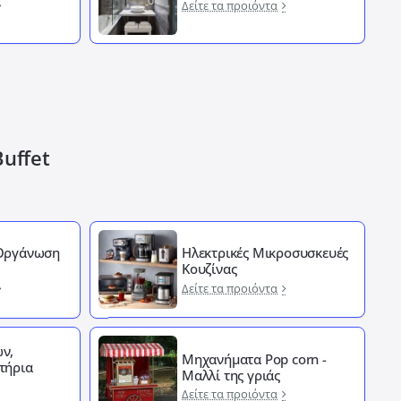
Δείτε τα προιόντα
Buffet
 Οργάνωση
Ηλεκτρικές Μικροσυσκευές
Κουζίνας
Δείτε τα προιόντα
ν,
Μηχανήματα Pop corn -
τήρια
Μαλλί της γριάς
Δείτε τα προιόντα