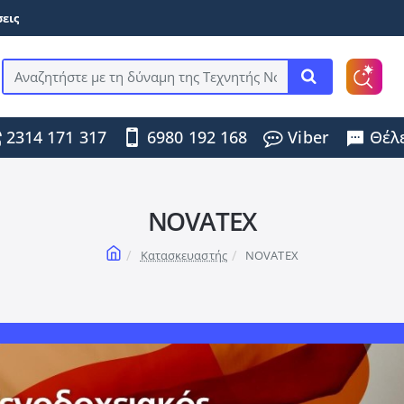
εις
Αναζητήστε
με
τη
2314 171 317
6980 192 168
Viber
Θέλε
δύναμη
της
Τεχνητής
Νοημοσύνης
...
NOVATEX
home
Κατασκευαστής
NOVATEX