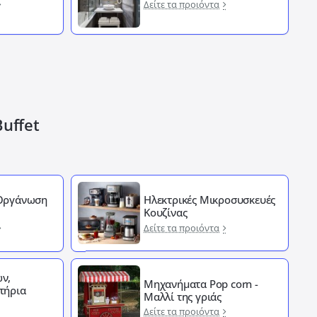
Δείτε τα προιόντα
Buffet
 Οργάνωση
Ηλεκτρικές Μικροσυσκευές
Κουζίνας
Δείτε τα προιόντα
ν,
Μηχανήματα Pop corn -
τήρια
Μαλλί της γριάς
Δείτε τα προιόντα