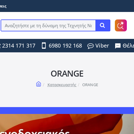
εις
Αναζητήστε
με
τη
2314 171 317
6980 192 168
Viber
Θέλε
δύναμη
της
Τεχνητής
Νοημοσύνης
...
ORANGE
home
Κατασκευαστής
ORANGE