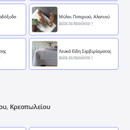
Λαδόξυδο
Μύλοι Πιπεριού, Αλατιού
Δείτε τα προιόντα
σης
Λευκά Είδη Σερβιρίσματος
Δείτε τα προιόντα
ίου, Κρεοπωλείου