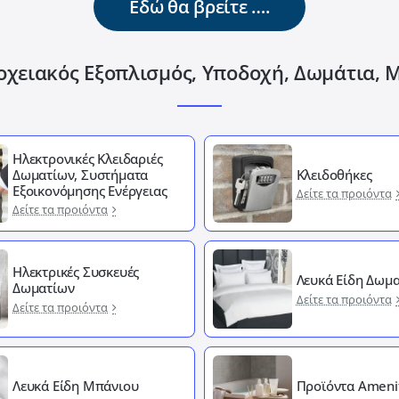
Εδώ θα βρείτε ….
οχειακός Εξοπλισμός, Υποδοχή, Δωμάτια, 
Ηλεκτρονικές Κλειδαριές
Δωματίων, Συστήματα
Κλειδοθήκες
Εξοικονόμησης Ενέργειας
Δείτε τα προιόντα
Δείτε τα προιόντα
Ηλεκτρικές Συσκευές
Λευκά Είδη Δωμα
Δωματίων
Δείτε τα προιόντα
Δείτε τα προιόντα
Λευκά Είδη Μπάνιου
Προϊόντα Ameni