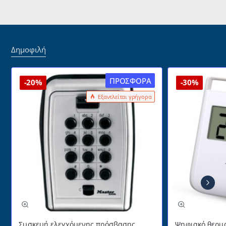
160x120cm
σε
γκρι
χρώμα
160W
Δημοφιλή
ΠΡΟΣΦΟΡΆ
-20%
-30%
Εξαντλείται γρήγορα
Συσκευή ελεγχόμενης πρόσβασης
Ψηφιακό θερμό