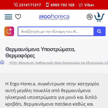
2314171317
6980 192 168
Viber
Αναζήτηση
με
την
Θερμαινόμενα Υποστρώματα,
δύναμη
του
Θερμοφόρες
ΑΙ...
home
Ψύξη, Θέρμανση, Καθαρισμός Αέρα Εσωτερικών και Εξωτερικών 
Η Ergo-Horeca, συγκέντρωσε στην κατηγορία
αυτή μεγάλη ποικιλία από θερμαινόμενα
ηλεκτρικά υποστρώματα για μονό και διπλό
κρεβάτι, θερμαινόμενα πατάκια καθώς και