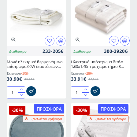
θερμοκρασίας
150x140cm
διαστάσεων
με
140x170cm
λαστιχάκια
σταθεροποίησης
στις
γωνίες
233-2056
300-29206
Διαθέσιμο
Διαθέσιμο
Μονό ηλεκτρικό θερμαινόμενο
Ηλεκτρικό υπόστρωμα διπλό
επίστρωμα 60W διαστάσεων
1,60x1,40m με χειριστήριο 3
150x80 cm
θέσεων & χρονοδιακόπτη
Έκπτωση
-30%
Έκπτωση
-28%
πλενόμενο 2x60W
30,90€
33,91€
44,14€
47,10€
Μονό
Ηλεκτρικό
ηλεκτρικό
υπόστρωμα
θερμαινόμενο
διπλό
ΠΡΟΣΦΟΡΆ
ΠΡΟΣΦΟΡΆ
-30%
-30%
επίστρωμα
1,60x1,40m
Εξαντλείται γρήγορα
Εξαντλείται γρήγορα
60W
με
διαστάσεων
χειριστήριο
150x80
3