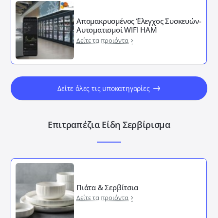
Απομακρυσμένος ΄Έλεγχος Συσκευών-
Αυτοματισμοί WIFI HAM
Δείτε τα προιόντα
Δείτε όλες τις υποκατηγορίες
Επιτραπέζια Είδη Σερβίρισμα
Πιάτα & Σερβίτσια
Δείτε τα προιόντα