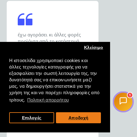
έχω αγοράσει κι άλλες φορές
προϊόντα από το κατάστημά
σας και είμαι σε θέση να σας πω
Κλείσιμο
ότι σας εμπιστεύομαι για τις
αγορές μου.
Η ιστοσελίδα χρησιμοποιεί cookies και
άλλες τεχνολογίες καταγραφής για να
εξασφαλίσει την σωστή λειτουργία της, την
ΔΗΜΗΤΡΙΟΣ, ΚΑΡΑΒΟΜΥΛΟΣ
δυνατότητά σας να επικοινωνήσετε μαζί
Ν. ΦΘΙΩΤΗΔΟΣ, 18/10/2022
μας, να δημιουργήσει στατιστικά για την
χρήση της και να παρέχει πληροφορίες από
1
τρίτους.
Πολιτική απορρήτου
Επιλογές
Αποδοχή