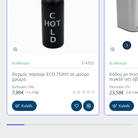
Διαθέσιμο
Ε-4352
Διαθέσιμο
Θερμός παγούρι ECO 750ml σε μαύρο
Κάδος με πεν
χρώμα
πιγκάλ σετ ο
γκρι χρώμα
Έκπτωση
-33%
Έκπτωση
-2%
7,89€
23,58€
11,78€
24,18
Καλάθι
Καλάθι