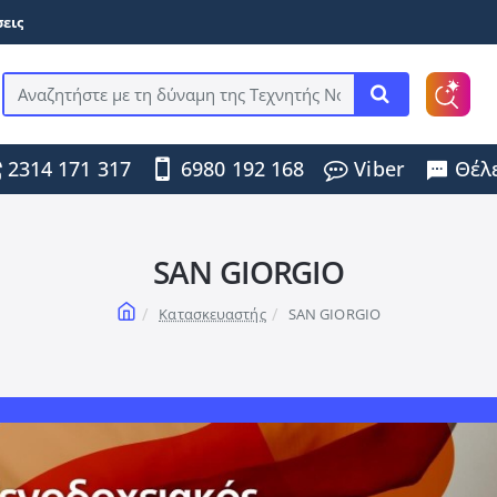
εις
Αναζητήστε
με
τη
2314 171 317
6980 192 168
Viber
Θέλε
δύναμη
της
Τεχνητής
Νοημοσύνης
...
SAN GIORGIO
home
Κατασκευαστής
SAN GIORGIO