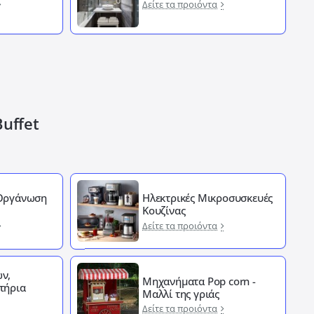
Δείτε τα προιόντα
Buffet
 Οργάνωση
Ηλεκτρικές Μικροσυσκευές
Κουζίνας
Δείτε τα προιόντα
ν,
Μηχανήματα Pop corn -
τήρια
Μαλλί της γριάς
Δείτε τα προιόντα