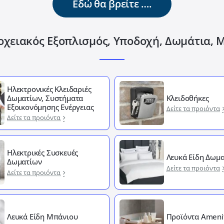
Εδώ θα βρείτε ….
οχειακός Εξοπλισμός, Υποδοχή, Δωμάτια, 
Ηλεκτρονικές Κλειδαριές
Δωματίων, Συστήματα
Κλειδοθήκες
Εξοικονόμησης Ενέργειας
Δείτε τα προιόντα
Δείτε τα προιόντα
Ηλεκτρικές Συσκευές
Λευκά Είδη Δωμα
Δωματίων
Δείτε τα προιόντα
Δείτε τα προιόντα
Λευκά Είδη Μπάνιου
Προϊόντα Ameni