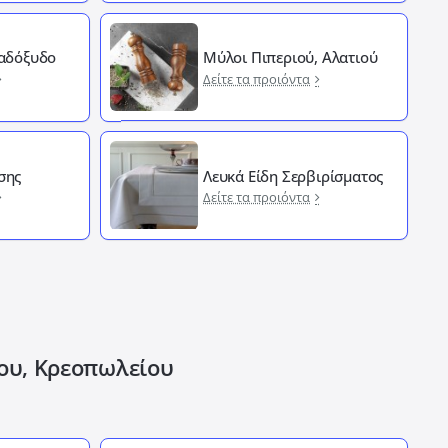
Λαδόξυδο
Μύλοι Πιπεριού, Αλατιού
Δείτε τα προιόντα
σης
Λευκά Είδη Σερβιρίσματος
Δείτε τα προιόντα
ίου, Κρεοπωλείου