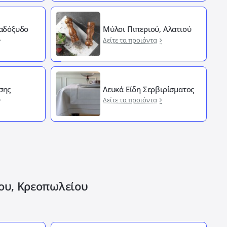
Λαδόξυδο
Μύλοι Πιπεριού, Αλατιού
Δείτε τα προιόντα
σης
Λευκά Είδη Σερβιρίσματος
Δείτε τα προιόντα
ίου, Κρεοπωλείου