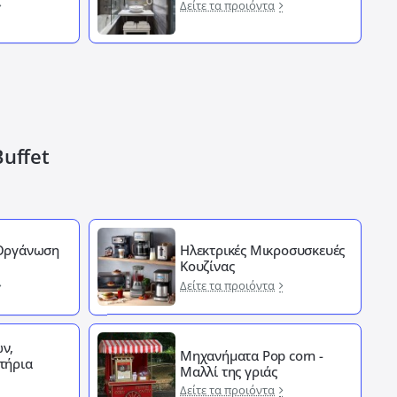
Δείτε τα προιόντα
Buffet
 Οργάνωση
Ηλεκτρικές Μικροσυσκευές
Κουζίνας
Δείτε τα προιόντα
ν,
Μηχανήματα Pop corn -
τήρια
Μαλλί της γριάς
Δείτε τα προιόντα