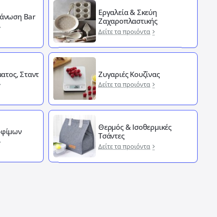
Εργαλεία & Σκεύη
άνωση Bar
Ζαχαροπλαστικής
Δείτε τα προιόντα
ματος, Σταντ
Ζυγαριές Κουζίνας
Δείτε τα προιόντα
Θερμός & Ισοθερμικές
οφίμων
Τσάντες
Δείτε τα προιόντα