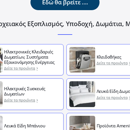
Εδώ θα βρείτε ….
οχειακός Εξοπλισμός, Υποδοχή, Δωμάτια, 
Ηλεκτρονικές Κλειδαριές
Δωματίων, Συστήματα
Κλειδοθήκες
Εξοικονόμησης Ενέργειας
Δείτε τα προιόντα
Δείτε τα προιόντα
Ηλεκτρικές Συσκευές
Λευκά Είδη Δωμα
Δωματίων
Δείτε τα προιόντα
Δείτε τα προιόντα
Λευκά Είδη Μπάνιου
Προϊόντα Ameni