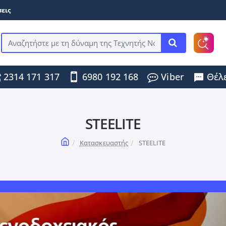
εις
Αναζητήστε
με
τη
2314 171 317
6980 192 168
Viber
Θέλε
δύναμη
της
Τεχνητής
Νοημοσύνης
...
STEELITE
home
Κατασκευαστής
STEELITE