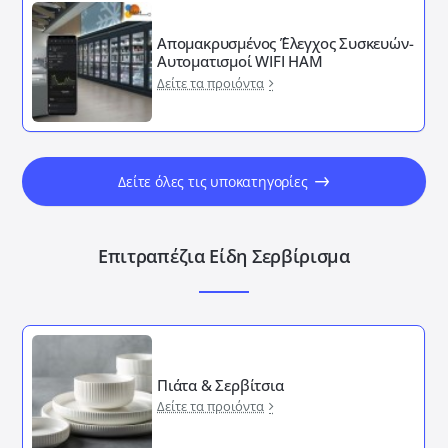
Απομακρυσμένος ΄Έλεγχος Συσκευών-
Αυτοματισμοί WIFI HAM
Δείτε τα προιόντα
Δείτε όλες τις υποκατηγορίες
Επιτραπέζια Είδη Σερβίρισμα
Πιάτα & Σερβίτσια
Δείτε τα προιόντα