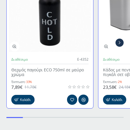
Διαθέσιμο
Ε-4352
Διαθέσιμο
Θερμός παγούρι ECO 750ml σε μαύρο
Κάδος με πεν
χρώμα
πιγκάλ σετ ο
γκρι χρώμα
Έκπτωση
-33%
Έκπτωση
-2%
7,89€
23,58€
11,78€
24,18
Καλάθι
Καλάθι